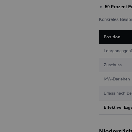
50 Prozent E
Konkretes Beisp
Position
Lehrgangsgeb
Zuschuss
KfW-Darlehen
Erlass nach B
Effektiver Eig
Niedersäc