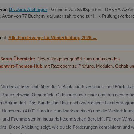
 von
Dr. Jens Aichinger
· Gründer von SkillSprinters, DEKRA-AZAV-ze
r, Autor von 77 Büchern, darunter zahlreiche zur IHK-Prüfungsvorbere
icht:
Alle Förderwege für Weiterbildung 2026 →
rößeren Übersicht:
Dieser Ratgeber gehört zum umfassenden
fachwirt-Themen-Hub
mit Ratgebern zu Prüfung, Modulen, Gehalt un
Niedersachsen läuft über die N-Bank, die Investitions- und Förderb
 Braunschweig, Osnabrück, Oldenburg oder einer anderen niedersäc
inen Antrag dort. Das Bundesland legt noch zwei eigene Landesprogra
 Handwerk (4.000 Euro für Handwerksmeister) und die Weiterbildun
e- und Fachmeister im industriell-technischen Bereich). Für den Wirts
keins. Diese Anleitung zeigt, wie du die Förderungen kombinierst und