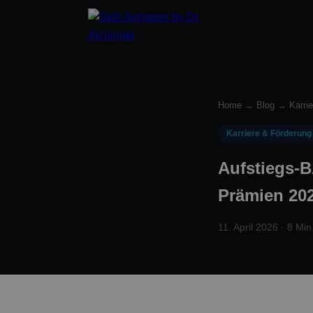
Home
→
Blog
→
Karri
Karriere & Förderung
Aufstiegs-
Prämien 20
11. April 2026 · 8 Min