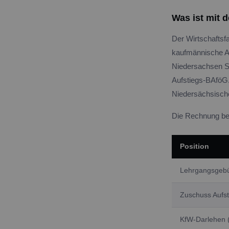
Was ist mit 
Der Wirtschaftsf
kaufmännische Au
Niedersachsen St
Aufstiegs-BAföG.
Niedersächsische
Die Rechnung bei
Position
Lehrgangsgebüh
Zuschuss Aufs
KfW-Darlehen (