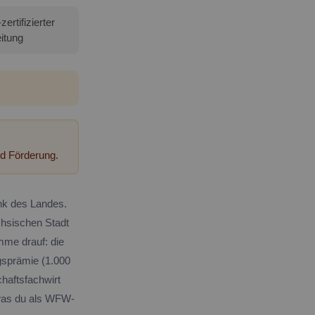
rtifizierter
itung
d Förderung.
ank des Landes.
hsischen Stadt
mme drauf: die
gsprämie (1.000
chaftsfachwirt
 was du als WFW-