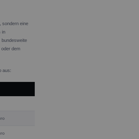
, sondern eine
 in
s bundesweite
k oder dem
o aus:
uro
uro