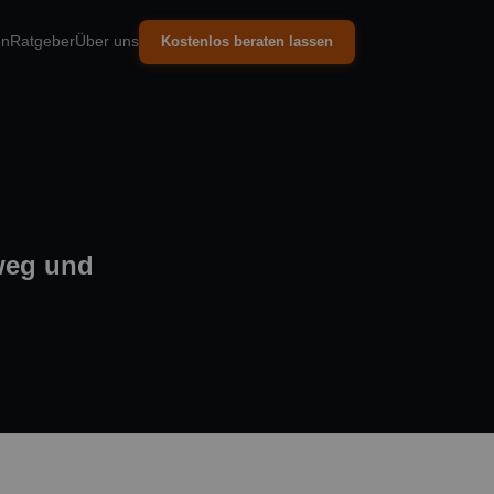
en
Ratgeber
Über uns
Kostenlos beraten lassen
weg und