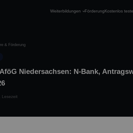
Weiterbildungen
Förderung
Kostenlos test
ere & Förderung
BAföG Niedersachsen: N-Bank, Antrags
26
. Lesezeit