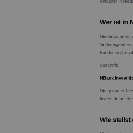
Anwärter in Nie
Wer ist in
Niedersachsen ha
landeseigene Förd
Bundesland, egal
Anschrift:
NBank Investit
Die genauen Tele
findest du auf d
Wie stells