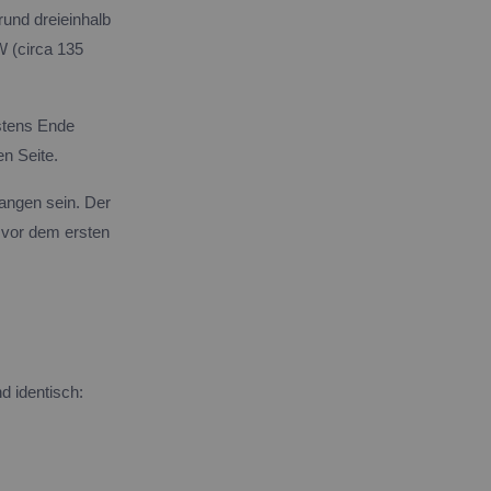
rund dreieinhalb
W (circa 135
estens Ende
en Seite.
angen sein. Der
 vor dem ersten
d identisch: