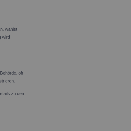
n, wählst
g wird
Behörde, oft
trieren.
etails zu den