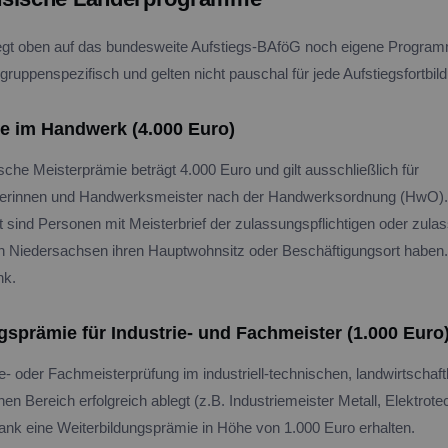
egt oben auf das bundesweite Aufstiegs-BAföG noch eigene Program
gruppenspezifisch und gelten nicht pauschal für jede Aufstiegsfortbil
e im Handwerk (4.000 Euro)
che Meisterprämie beträgt 4.000 Euro und gilt ausschließlich für
rinnen und Handwerksmeister nach der Handwerksordnung (HwO).
t sind Personen mit Meisterbrief der zulassungspflichtigen oder zula
n Niedersachsen ihren Hauptwohnsitz oder Beschäftigungsort haben.
nk.
gsprämie für Industrie- und Fachmeister (1.000 Euro
e- oder Fachmeisterprüfung im industriell-technischen, landwirtschaft
hen Bereich erfolgreich ablegt (z.B. Industriemeister Metall, Elektrot
nk eine Weiterbildungsprämie in Höhe von 1.000 Euro erhalten.