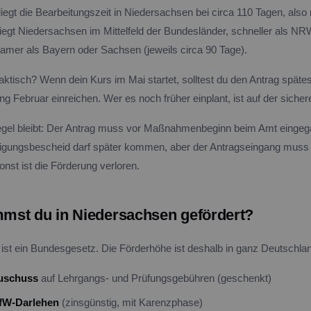
liegt die Bearbeitungszeit in Niedersachsen bei circa 110 Tagen, also 
iegt Niedersachsen im Mittelfeld der Bundesländer, schneller als NR
samer als Bayern oder Sachsen (jeweils circa 90 Tage).
aktisch? Wenn dein Kurs im Mai startet, solltest du den Antrag spät
g Februar einreichen. Wer es noch früher einplant, ist auf der sicher
egel bleibt: Der Antrag muss vor Maßnahmenbeginn beim Amt eingeg
lligungsbescheid darf später kommen, aber der Antragseingang muss
onst ist die Förderung verloren.
st du in Niedersachsen gefördert?
ist ein Bundesgesetz. Die Förderhöhe ist deshalb in ganz Deutschlan
Zuschuss
auf Lehrgangs- und Prüfungsgebühren (geschenkt)
KfW-Darlehen
(zinsgünstig, mit Karenzphase)