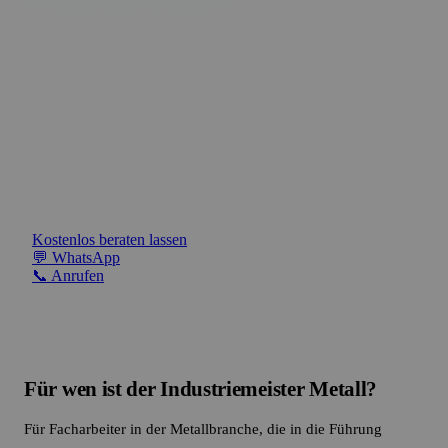
Abend / WE / VZ
Metall (IHK) –
Führungskraft
Gruppengröße
Max. 18
Teilnehmer
in der
Prüfung
IHK-Prüfung
Fertigung.
(BQ + HQ)
Hochschulzugang
✓ J
Vom Facharbeiter zum Meister –
Führungsverantwortung in der
Förderung
Bis zu 100 
Produktion übernehmen.
Kostenlos beraten lassen
💬 WhatsApp
📞 Anrufen
Für wen ist der Industriemeister Metall?
Für Facharbeiter in der Metallbranche, die in die Führung