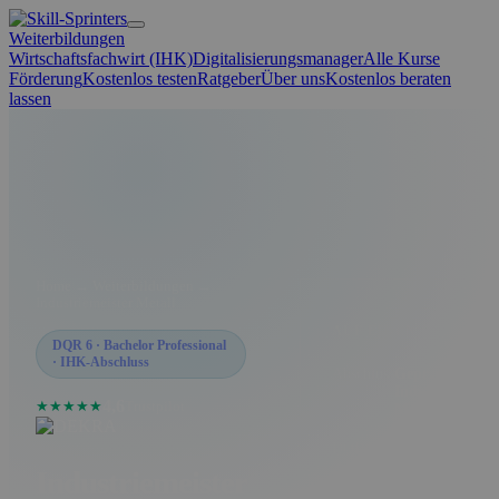
Weiterbildungen
Wirtschaftsfachwirt (IHK)
Digitalisierungsmanager
Alle Kurse
Förderung
Kostenlos testen
Ratgeber
Über uns
Kostenlos beraten
lassen
Home
→
Weiterbildungen
→
Industriemeister Metall
AUF EINEN BLICK
DQR 6 · Bachelor Professional
· IHK-Abschluss
Abschluss
Gepr.
Industriemeiste
4,6
Trustpilot
★★★★★
Metall (IHK)
DQR-Stufe
6 (= Bachelor
Industriemeister
Format
Live online ·