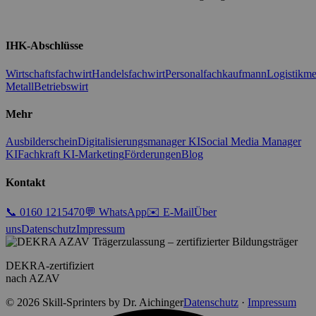
LinkedIn
Facebook
IHK-Abschlüsse
Wirtschaftsfachwirt
Handelsfachwirt
Personalfachkaufmann
Logistikme
Metall
Betriebswirt
Mehr
Ausbilderschein
Digitalisierungsmanager KI
Social Media Manager
KI
Fachkraft KI-Marketing
Förderungen
Blog
Kontakt
📞 0160 1215470
💬 WhatsApp
✉️ E-Mail
Über
uns
Datenschutz
Impressum
DEKRA-zertifiziert
nach AZAV
© 2026 Skill-Sprinters by Dr. Aichinger
Datenschutz
·
Impressum