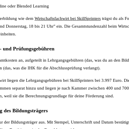
line oder Blended Learning
terbildung wie dem
Wirtschaftsfachwirt bei SkillSprinters
trägst du als 
 und Donnerstag, 18 bis 21 Uhr" ein. Die Gesamtstundenzahl beim Wirtsch
einheiten.
s- und Prüfungsgebühren
amtkosten an, aufgeteilt in Lehrgangsgebühren (das, was du an den Bild
 (das, was die IHK für die Abschlussprüfung verlangt).
irt liegen die Lehrgangsgebühren bei SkillSprinters bei 3.997 Euro. D
mmen separat hinzu und liegen je nach Kammer zwischen 400 und 700 
, weil sie die Berechnungsgrundlage für deine Förderung sind.
ng des Bildungsträgers
nur der Bildungsträger aus. Mit Stempel, Unterschrift und Datum bestätigt