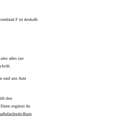
rmblatt F ist deshalb
also alles zur
hrift.
len und ans Amt
llt den
 Dann ergänzt du
haftsfachwirt-Kurs