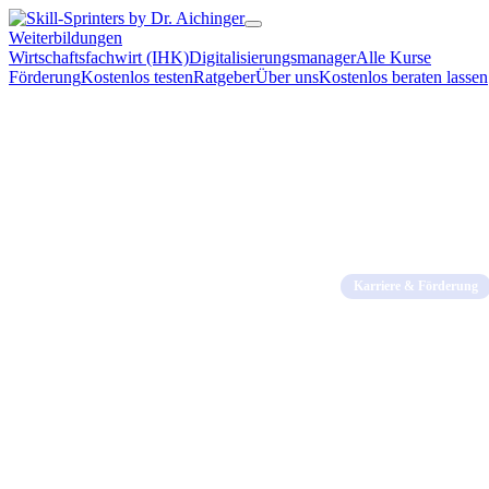
Weiterbildungen
Wirtschaftsfachwirt (IHK)
Digitalisierungsmanager
Alle Kurse
Förderung
Kostenlos testen
Ratgeber
Über uns
Kostenlos beraten lassen
Home
→
Blog
→
Karrie
Karriere & Förderung
Aufstiegs-BAf
Bewilligung
11. April 2026 · 7 Min.