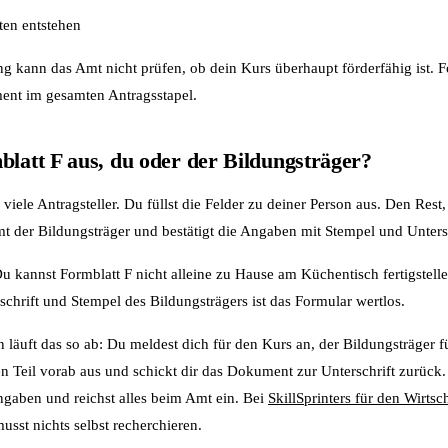
en entstehen
g kann das Amt nicht prüfen, ob dein Kurs überhaupt förderfähig ist. Fo
ent im gesamten Antragsstapel.
blatt F aus, du oder der Bildungsträger?
iele Antragsteller. Du füllst die Felder zu deiner Person aus. Den Rest, 
der Bildungsträger und bestätigt die Angaben mit Stempel und Untersc
Du kannst Formblatt F nicht alleine zu Hause am Küchentisch fertigstel
chrift und Stempel des Bildungsträgers ist das Formular wertlos.
n läuft das so ab: Du meldest dich für den Kurs an, der Bildungsträger fü
eil vorab aus und schickt dir das Dokument zur Unterschrift zurück.
ngaben und reichst alles beim Amt ein. Bei
SkillSprinters für den Wirtsc
usst nichts selbst recherchieren.