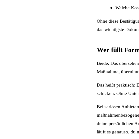
Welche Kost
Ohne diese Bestätigun
das wichtigste Dokum
Wer füllt Form
Beide. Das übersehen v
Maßnahme, übernimmt 
Das heißt praktisch: 
schicken. Ohne Unters
Bei seriösen Anbieter
maßnahmenbezogenen T
deine persönlichen A
läuft es genauso, du m