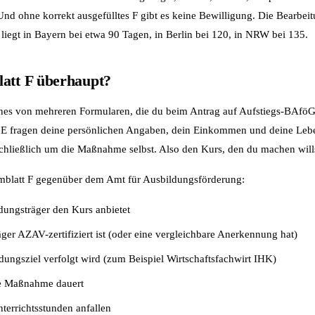
Und ohne korrekt ausgefülltes F gibt es keine Bewilligung. Die Bearbei
liegt in Bayern bei etwa 90 Tagen, in Berlin bei 120, in NRW bei 135.
latt F überhaupt?
eines von mehreren Formularen, die du beim Antrag auf Aufstiegs-BAföG
s E fragen deine persönlichen Angaben, dein Einkommen und deine Lebe
schließlich um die Maßnahme selbst. Also den Kurs, den du machen will
rmblatt F gegenüber dem Amt für Ausbildungsförderung:
dungsträger den Kurs anbietet
ger AZAV-zertifiziert ist (oder eine vergleichbare Anerkennung hat)
dungsziel verfolgt wird (zum Beispiel Wirtschaftsfachwirt IHK)
ie Maßnahme dauert
terrichtsstunden anfallen