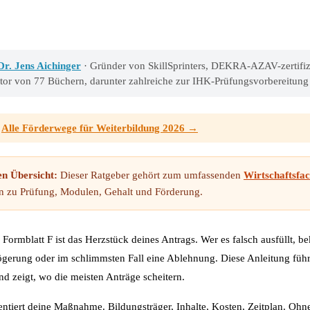
Dr. Jens Aichinger
· Gründer von SkillSprinters, DEKRA-AZAV-zertifiz
utor von 77 Büchern, darunter zahlreiche zur IHK-Prüfungsvorbereitung
:
Alle Förderwege für Weiterbildung 2026 →
en Übersicht:
Dieser Ratgeber gehört zum umfassenden
Wirtschaftsfa
n zu Prüfung, Modulen, Gehalt und Förderung.
ormblatt F ist das Herzstück deines Antrags. Wer es falsch ausfüllt, 
gerung oder im schlimmsten Fall eine Ablehnung. Diese Anleitung führt
d zeigt, wo die meisten Anträge scheitern.
tiert deine Maßnahme. Bildungsträger, Inhalte, Kosten, Zeitplan. Ohne