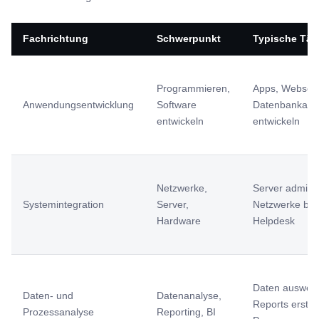
Fachrichtung
Schwerpunkt
Typische Täti
Programmieren,
Apps, Webseit
Anwendungsentwicklung
Software
Datenbankan
entwickeln
entwickeln
Netzwerke,
Server adminis
Systemintegration
Server,
Netzwerke bet
Hardware
Helpdesk
Daten auswert
Daten- und
Datenanalyse,
Reports erstel
Prozessanalyse
Reporting, BI