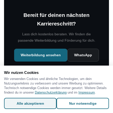
Bereit für deinen nächsten
Karriereschritt?
Lass dich kostenlos beraten. Wir finden die
passende Weiterbildung und Förderung für dich.
Weiterbildung ansehen
WhatsApp
Wir nutzen Cookies
Wir verwenden Cookies und ähnliche Technologien, um dein
Nutzungserlebnis zu verbessern und unsere Werbung zu optimieren.
Technisch notwendige Cookies werden immer gesetzt. Weitere Details
findest du in unserer
Datenschutzerklärung
und im
Impressum
.
Alle akzeptieren
Nur notwendige
Das könnte dich auch interessieren