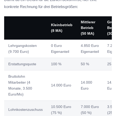
konkrete Rechnung für drei Betriebsgrößen:
Mittlerer
Groß
Kleinbetrieb
Betrieb
Betr
(8 MA)
(50 MA)
(300
Lehrgangskosten
0 Euro
4.850 Euro
7.27
(9.700 Euro)
Eigenanteil
Eigenanteil
Eigen
Erstattungsquote
100 %
50 %
25 %
Bruttolohn
Mitarbeiter (4
14.000
14.0
14.000 Euro
Monate, 3.500
Euro
Euro
Euro/Mo)
10.500 Euro
7.000 Euro
3.50
Lohnkostenzuschuss
(75 %)
(50 %)
(25 