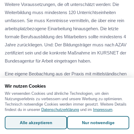
Weitere Voraussetzungen, die oft unterschätzt werden: Die
Weiterbildung muss mindestens 120 Unterrichtseinheiten
umfassen. Sie muss Kenntnisse vermitteln, die über eine rein
arbeitsplatzbezogene Einarbeitung hinausgehen. Die letzte
formale Berufsausbildung des Mitarbeiters sollte mindestens 4
Jahre zurückliegen. Und: Der Bildungsträger muss nach AZAV
zertifiziert sein und die konkrete Maßnahme im KURSNET der
Bundesagentur für Arbeit eingetragen haben.
Eine eigene Beobachtung aus der Praxis mit mittelständischen
Kunden: Wer beim Erstgespräch mit dem Arbeitgeber-Service
Wir nutzen Cookies
nicht klar benennen kann, warum gerade diese Weiterbildung
Wir verwenden Cookies und ähnliche Technologien, um dein
für genau diesen Mitarbeiter strategisch sinnvoll ist, bekommt
Nutzungserlebnis zu verbessern und unsere Werbung zu optimieren.
Technisch notwendige Cookies werden immer gesetzt. Weitere Details
oft Nachfragen oder eine Ablehnung. Der Sachbearbeiter will
findest du in unserer
Datenschutzerklärung
und im
Impressum
.
sehen, dass hier nicht einfach ein Zuschuss abgeholt, sondern
ein konkreter Qualifizierungssprung im Betrieb geplant wird.
Alle akzeptieren
Nur notwendige