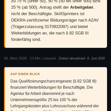
zu 75 % (unter 50), 50 % (50 bis unter 500) bzw.
25 % (ab 500). Antrag stellt der
Arbeitgeber
,
nicht der Beschäftigte.
SkillSprinters ist
DEKRA-zertifizierter Bildungsträger nach AZAV
(Trägerzulassung 31T0922097) und bietet
Weiterbildungen an, die nach § 82 SGB III
förderfähig sind.
06. März 2026 · 13 Min. Lesezeit
· Zuletzt aktualisiert: 8. Juni 2026
AUF EINEN BLICK
Das Qualifizierungschancengesetz (§ 82 SGB III)
finanziert Weiterbildungen für Beschäftigte. Die
Agentur für Arbeit übernimmt je nach
Unternehmensgröße 25 bis 100 % der
Lehrgangskosten plus Lohnzuschuss während der