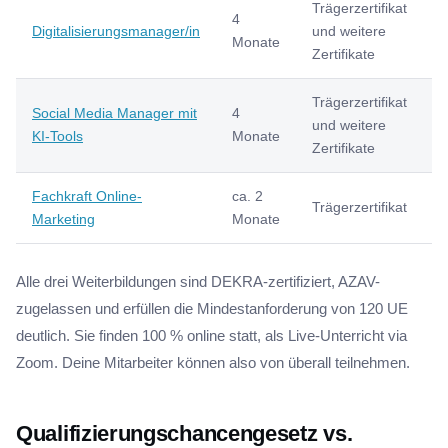
Trägerzertifikat
4
Digitalisierungsmanager/in
und weitere
7
Monate
Zertifikate
Trägerzertifikat
Social Media Manager mit
4
und weitere
7
KI-Tools
Monate
Zertifikate
Fachkraft Online-
ca. 2
Trägerzertifikat
7
Marketing
Monate
Alle drei Weiterbildungen sind DEKRA-zertifiziert, AZAV-
zugelassen und erfüllen die Mindestanforderung von 120 UE
deutlich. Sie finden 100 % online statt, als Live-Unterricht via
Zoom. Deine Mitarbeiter können also von überall teilnehmen.
Qualifizierungschancengesetz vs.