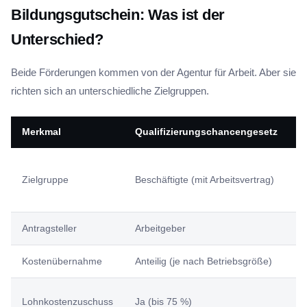
Bildungsgutschein: Was ist der
Unterschied?
Beide Förderungen kommen von der Agentur für Arbeit. Aber sie
richten sich an unterschiedliche Zielgruppen.
Merkmal
Qualifizierungschancengesetz
B
A
Zielgruppe
Beschäftigte (mit Arbeitsvertrag)
v
B
Antragsteller
Arbeitgeber
A
Kostenübernahme
Anteilig (je nach Betriebsgröße)
B
N
Lohnkostenzuschuss
Ja (bis 75 %)