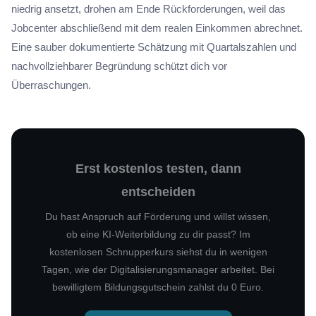
niedrig ansetzt, drohen am Ende Rückforderungen, weil das
Jobcenter abschließend mit dem realen Einkommen abrechnet.
Eine sauber dokumentierte Schätzung mit Quartalszahlen und
nachvollziehbarer Begründung schützt dich vor
Überraschungen.
Erst kostenlos testen, dann
entscheiden
Du hast Anspruch auf Förderung und willst wissen,
ob eine KI-Weiterbildung zu dir passt? Im
kostenlosen Schnupperkurs siehst du in wenigen
Tagen, wie der Digitalisierungsmanager arbeitet. Bei
bewilligtem Bildungsgutschein zahlst du 0 Euro.