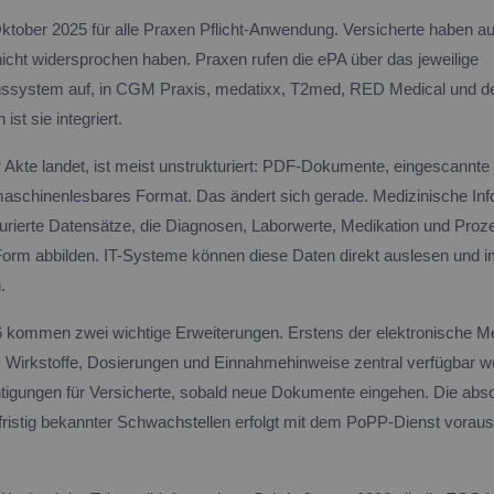
 Oktober 2025 für alle Praxen Pflicht-Anwendung. Versicherte haben a
nicht widersprochen haben. Praxen rufen die ePA über das jeweilige
gssystem auf, in CGM Praxis, medatixx, T2med, RED Medical und d
st sie integriert.
r Akte landet, ist meist unstrukturiert: PDF-Dokumente, eingescannte
maschinenlesbares Format. Das ändert sich gerade. Medizinische Inf
turierte Datensätze, die Diagnosen, Laborwerte, Medikation und Proz
 Form abbilden. IT-Systeme können diese Daten direkt auslesen und im
.
ommen zwei wichtige Erweiterungen. Erstens der elektronische Med
 Wirkstoffe, Dosierungen und Einnahmehinweise zentral verfügbar w
igungen für Versicherte, sobald neue Dokumente eingehen. Die abs
ristig bekannter Schwachstellen erfolgt mit dem PoPP-Dienst voraus