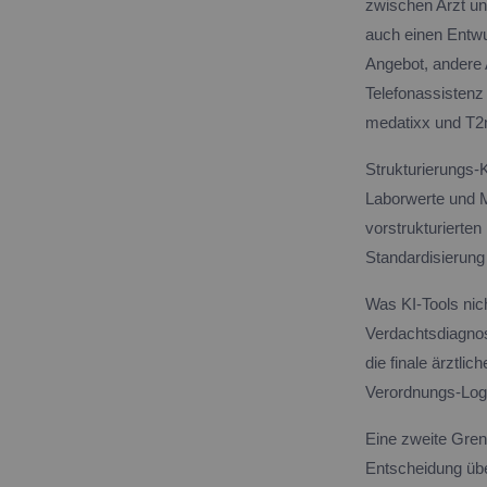
zwischen Arzt und
auch einen Entwur
Angebot, andere
Telefonassisten
medatixx und T2m
Strukturierungs-K
Laborwerte und M
vorstrukturierten
Standardisierung 
Was KI-Tools nic
Verdachtsdiagnose
die finale ärztli
Verordnungs-Logi
Eine zweite Grenz
Entscheidung übe