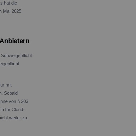
s hat die
om Mai 2025
Anbietern
 Schweigepflicht
igepflicht
ur mit
n. Sobald
Sinne von § 203
ch für Cloud-
icht weiter zu