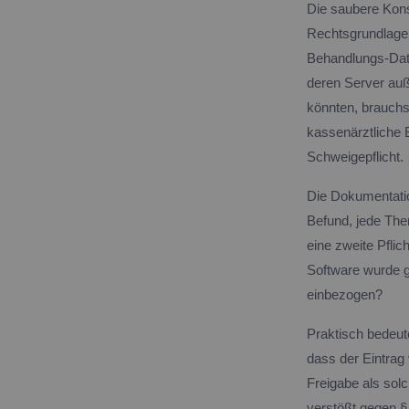
Die saubere Kons
Rechtsgrundlage u
Behandlungs-Date
deren Server auß
könnten, brauchst
kassenärztliche 
Schweigepflicht.
Die Dokumentatio
Befund, jede The
eine zweite Pflic
Software wurde g
einbezogen?
Praktisch bedeut
dass der Eintrag 
Freigabe als solc
verstößt gegen 