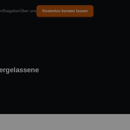
en
Ratgeber
Über uns
Kostenlos beraten lassen
dergelassene