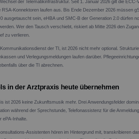
r Wechsel der Telematikinfrastruktur. Seit 1. Januar 2026 gilt die ECC
alte RSA-Konnektoren laufen aus. Bis Ende Dezember 2026 müssen 
.0 ausgetauscht sein, eHBA und SMC-B der Generation 2.0 dürfen noc
erden. Wer den Tausch verschiebt, riskiert ab Mitte 2026 den Zuga
f zu verlieren.
Kommunikationsdienst der TI, ist 2026 nicht mehr optional. Strukturier
kassen und Verlegungsmeldungen laufen darüber. Pflegeeinrichtun
enfalls über die TI abrechnen.
ls in der Arztpraxis heute übernehmen
axis ist 2026 keine Zukunftsmusik mehr. Drei Anwendungsfelder domin
tion während der Sprechstunde, Telefonassistenz für die Anmeldun
r ePA-Inhalte.
onsultations-Assistenten hören im Hintergrund mit, transkribieren d