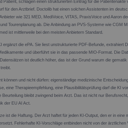
 Patient, schlagen einen strukturierten Eintrag für die Patientenakte v
f für den Arztbrief. Doctolib hat einen solchen Assistenten im deuts
 Anbieter wie 321 MED, MediVoice, VITAS, PraxisVoice und Aaron d
z und Tourenplanung ab. Die Anbindung an PVS-Systeme wie CGM
ed ist mittlerweile bei den meisten Anbietern Standard.
I ergänzt die ePA. Sie liest unstrukturierte PDF-Befunde, extrahiert 
edikamente und überführt sie in das passende MIO-Format. Die Date
 Datensätzen ist deutlich höher, das ist der Grund warum die gematik
treibt.
ht können und nicht dürfen: eigenständige medizinische Entscheidun
, eine Therapieempfehlung, eine Plausibilitätsprüfung darf die KI vo
che Beurteilung bleibt zwingend beim Arzt. Das ist nicht nur Berufsrecht
k der EU AI Act.
e ist die Haftung. Der Arzt haftet für jeden KI-Output, den er in eine
rsetzt. Fehlerhafte KI-Vorschläge entbinden nicht von der ärztlichen