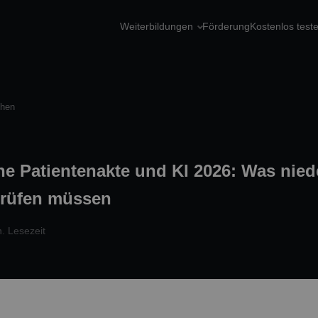
Weiterbildungen
Förderung
Kostenlos test
chen
he Patientenakte und KI 2026: Was nie
 prüfen müssen
. Lesezeit