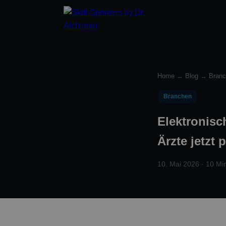
Home
→
Blog
→
Bran
Branchen
Elektronisc
Ärzte jetzt
10. Mai 2026 · 10 Min