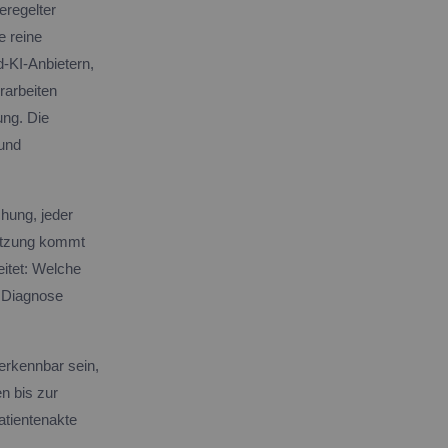
eregelter
e reine
-KI-Anbietern,
rarbeiten
ung. Die
 und
hung, jeder
tützung kommt
eitet: Welche
e Diagnose
erkennbar sein,
n bis zur
atientenakte