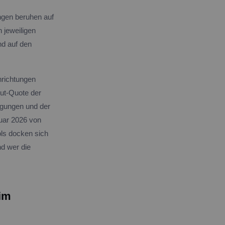
ngen beruhen auf
 jeweiligen
nd auf den
nrichtungen
Out-Quote der
igungen und der
nuar 2026 von
ols docken sich
nd wer die
 im