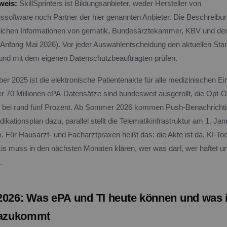
weis:
SkillSprinters ist Bildungsanbieter, weder Hersteller von
ssoftware noch Partner der hier genannten Anbieter. Die Beschreibu
glichen Informationen von gematik, Bundesärztekammer, KBV und den
 Anfang Mai 2026). Vor jeder Auswahlentscheidung den aktuellen Sta
en und mit dem eigenen Datenschutzbeauftragten prüfen.
er 2025 ist die elektronische Patientenakte für alle medizinischen Ei
ber 70 Millionen ePA-Datensätze sind bundesweit ausgerollt, die Opt-
gt bei rund fünf Prozent. Ab Sommer 2026 kommen Push-Benachricht
ikationsplan dazu, parallel stellt die Telematikinfrastruktur am 1. Ja
Für Hausarzt- und Facharztpraxen heißt das: die Akte ist da, KI-To
xis muss in den nächsten Monaten klären, wer was darf, wer haftet u
.
2026: Was ePA und TI heute können und was
azukommt