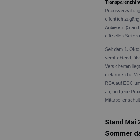
Transparenzhin
Praxisverwaltung
öffentlich zugän
Anbietern (Stand
offiziellen Seit
Seit dem 1. Oktob
verpflichtend, ü
Versicherten lie
elektronische Med
RSA auf ECC um. 
an, und jede Pra
Mitarbeiter schult
Stand Mai 
Sommer d