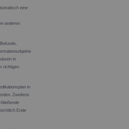
utomatisch eine
en anderen
 Befunde,
ormationsobjekte
eduren in
 richtigen
ikationsplan in
erden. Zweitens
chließende
sichtlich Ende