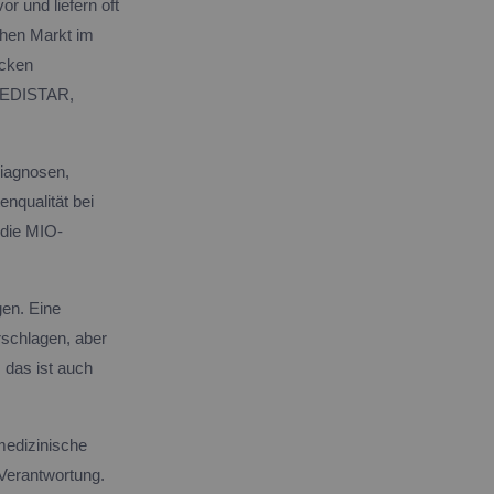
or und liefern oft
chen Markt im
ecken
 MEDISTAR,
Diagnosen,
nqualität bei
 die MIO-
gen. Eine
rschlagen, aber
, das ist auch
 medizinische
 Verantwortung.