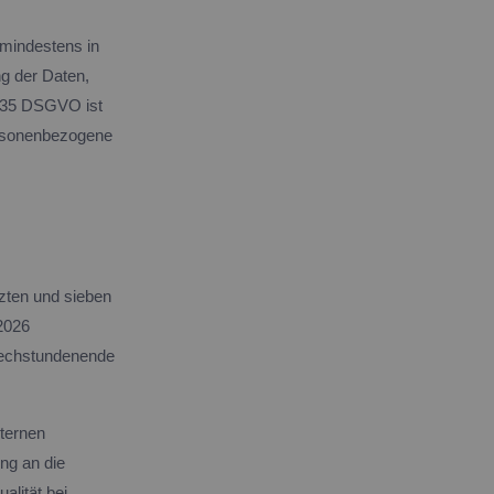
 mindestens in
ng der Daten,
. 35 DSGVO ist
personenbezogene
rzten und sieben
2026
rechstundenende
ternen
ng an die
lität bei