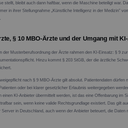
 stellt, bleibt auch dann haftbar, wenn die Maschine beteiligt war. Da
r in ihrer Stellungnahme „Künstliche Intelligenz in der Medizin" v
.
zte, § 10 MBO-Ärzte und der Umgang mit KI-
 der Musterberufsordnung der Ärzte rahmen den KI-Einsatz: § 9 zur
umentationspflicht. Hinzu kommt § 203 StGB, der die ärztliche Schwe
ichert.
weigepflicht nach § 9 MBO-Ärzte gilt absolut. Patientendaten dürfen n
Patienten oder bei klarer gesetzlicher Erlaubnis weitergegeben werde
n einen KI-Anbieter übermittelt werden, ist das eine Offenbarung im 
rafbar sein, wenn keine valide Rechtsgrundlage existiert. Das gilt au
r Server in Deutschland, auch wenn der Anbieter beteuert, die Daten n