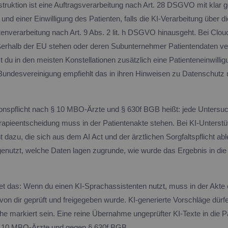
truktion ist eine Auftragsverarbeitung nach Art. 28 DSGVO mit klar g
nd einer Einwilligung des Patienten, falls die KI-Verarbeitung über di
nverarbeitung nach Art. 9 Abs. 2 lit. h DSGVO hinausgeht. Bei Cloud
erhalb der EU stehen oder deren Subunternehmer Patientendaten ve
 du in den meisten Konstellationen zusätzlich eine Patienteneinwillig
Bundesvereinigung empfiehlt das in ihren Hinweisen zu Datenschutz
nspflicht nach § 10 MBO-Ärzte und § 630f BGB heißt: jede Untersuc
rapieentscheidung muss in der Patientenakte stehen. Bei KI-Unters
ht dazu, die sich aus dem AI Act und der ärztlichen Sorgfaltspflicht abl
enutzt, welche Daten lagen zugrunde, wie wurde das Ergebnis in di
et das: Wenn du einen KI-Sprachassistenten nutzt, muss in der Akte 
von dir geprüft und freigegeben wurde. KI-generierte Vorschläge dürfe
he markiert sein. Eine reine Übernahme ungeprüfter KI-Texte in die P
§ 10 MBO-Ärzte und gegen § 630f BGB.