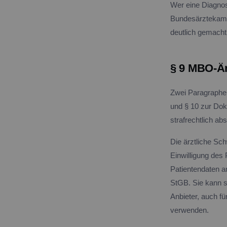
Wer eine Diagnose
Bundesärztekamme
deutlich gemacht
§ 9 MBO-Är
Zwei Paragraphen
und § 10 zur Dok
strafrechtlich abs
Die ärztliche Sch
Einwilligung des 
Patientendaten a
StGB. Sie kann st
Anbieter, auch fü
verwenden.