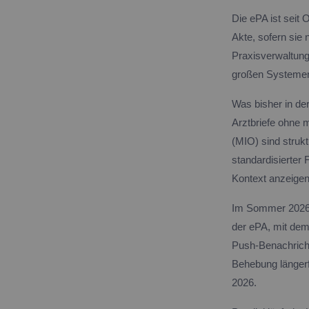
Die ePA ist seit
Akte, sofern sie 
Praxisverwaltun
großen Systemen i
Was bisher in de
Arztbriefe ohne 
(MIO) sind struk
standardisierter
Kontext anzeigen
Im Sommer 2026 k
der ePA, mit dem
Push-Benachricht
Behebung längerf
2026.