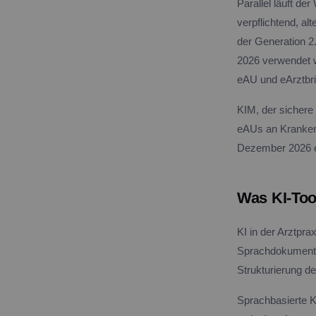
Parallel läuft de
verpflichtend, 
der Generation 2
2026 verwendet w
eAU und eArztbrie
KIM, der sichere 
eAUs an Kranken
Dezember 2026 eb
Was KI-Too
KI in der Arztpr
Sprachdokumenta
Strukturierung de
Sprachbasierte K