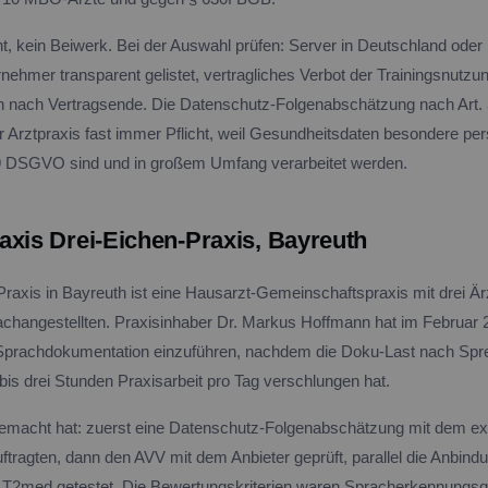
ht, kein Beiwerk. Bei der Auswahl prüfen: Server in Deutschland oder
nehmer transparent gelistet, vertragliches Verbot der Trainingsnutzu
en nach Vertragsende. Die Datenschutz-Folgenabschätzung nach Art
der Arztpraxis fast immer Pflicht, weil Gesundheitsdaten besondere 
 9 DSGVO sind und in großem Umfang verarbeitet werden.
axis Drei-Eichen-Praxis, Bayreuth
Praxis in Bayreuth ist eine Hausarzt-Gemeinschaftspraxis mit drei Ä
changestellten. Praxisinhaber Dr. Markus Hoffmann hat im Februar 
-Sprachdokumentation einzuführen, nachdem die Doku-Last nach Sp
bis drei Stunden Praxisarbeit pro Tag verschlungen hat.
emacht hat: zuerst eine Datenschutz-Folgenabschätzung mit dem ex
tragten, dann den AVV mit dem Anbieter geprüft, parallel die Anbindu
2med getestet. Die Bewertungskriterien waren Spracherkennungsqua