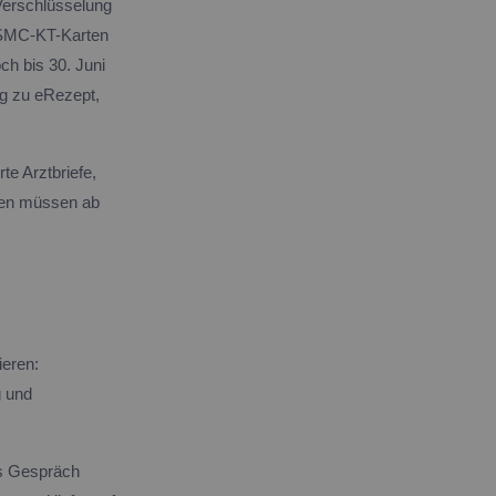
-Verschlüsselung
gSMC-KT-Karten
h bis 30. Juni
ng zu eRezept,
te Arztbriefe,
gen müssen ab
ieren:
g und
as Gespräch