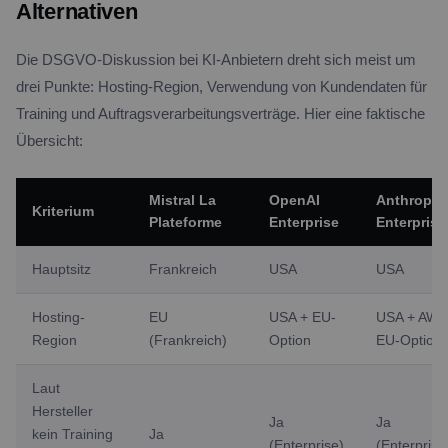
Alternativen
Die DSGVO-Diskussion bei KI-Anbietern dreht sich meist um
drei Punkte: Hosting-Region, Verwendung von Kundendaten für
Training und Auftragsverarbeitungsverträge. Hier eine faktische
Übersicht:
Mistral La
OpenAI
Anthropic
Kriterium
Plateforme
Enterprise
Enterprise
Hauptsitz
Frankreich
USA
USA
Hosting-
EU
USA + EU-
USA + AWS
Region
(Frankreich)
Option
EU-Option
Laut
Hersteller
Ja
Ja
kein Training
Ja
(Enterprise)
(Enterprise