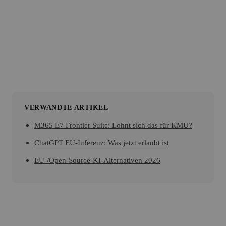
förderfähig über QCG. 15 Minuten kostenloses
Erstgespräch.
DigiMan-Weiterbildung ansehen
WhatsApp
VERWANDTE ARTIKEL
M365 E7 Frontier Suite: Lohnt sich das für KMU?
ChatGPT EU-Inferenz: Was jetzt erlaubt ist
EU-/Open-Source-KI-Alternativen 2026