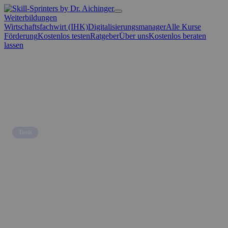
Weiterbildungen
Wirtschaftsfachwirt (IHK)
Digitalisierungsmanager
Alle Kurse
Förderung
Kostenlos testen
Ratgeber
Über uns
Kostenlos beraten
lassen
Home
→
Blog
→
Tools
Tools
Microsoft Copilot Wave 3 mit Claude
(Cowork): Was sich für KMU 2026
ändert
16. April 2026 · 9 Min. Lesezeit