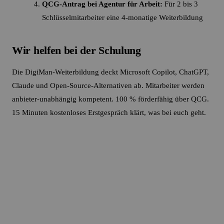
QCG-Antrag bei Agentur für Arbeit:
Für 2 bis 3
Schlüsselmitarbeiter eine 4-monatige Weiterbildung
Wir helfen bei der Schulung
Die DigiMan-Weiterbildung deckt Microsoft Copilot, ChatGPT,
Claude und Open-Source-Alternativen ab. Mitarbeiter werden
anbieter-unabhängig kompetent. 100 % förderfähig über QCG.
15 Minuten kostenloses Erstgespräch klärt, was bei euch geht.
Copilot Wave 3 nutzen lernen?
DigiMan-Weiterbildung deckt Copilot, Cowork, Excel-
Python und Multi-Agent-Workflows ab. 100 %