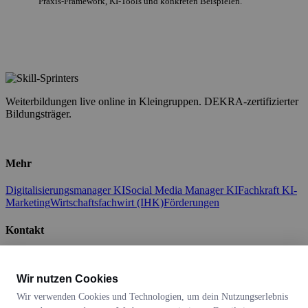
Praxis-Framework, KI-Tools und konkreten Beispielen.
Weiterbildungen live online in Kleingruppen. DEKRA-zertifizierter
Bildungsträger.
LinkedIn
Facebook
Mehr
Digitalisierungsmanager KI
Social Media Manager KI
Fachkraft KI-
Marketing
Wirtschaftsfachwirt (IHK)
Förderungen
Kontakt
0160 1215470
WhatsApp
E-Mail
Über uns
Datenschutz
Impressum
Wir nutzen Cookies
DEKRA-zertifiziert
Wir verwenden Cookies und Technologien, um dein Nutzungserlebnis
nach AZAV