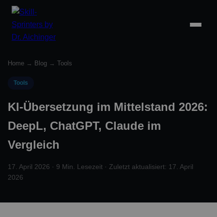
Home
→
Blog
→
Tools
Tools
KI-Übersetzung im Mittelstand 2026:
DeepL, ChatGPT, Claude im
Vergleich
17. April 2026 · 9 Min. Lesezeit · Zuletzt aktualisiert: 17. April
2026