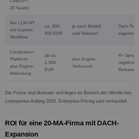
ChatGPT,
20 Seats)
Nur LLM API
ca. 300-
je nach Modell
Tech-Team
mit Custom-
800 EUR
und Volumen
eigenem T
Workflow
Localization-
ab ca.
4+ Sprach
Plattform
plus Engine-
1.500
regelmäßi
plus Engine-
Verbrauch
EUR
Release-Z
Anbindung
Die Preise sind illustrativ und liegen im Bereich der öffentlichen
Listenpreise Anfang 2026. Enterprise-Pricing wird verhandelt.
ROI für eine 20-MA-Firma mit DACH-
Expansion