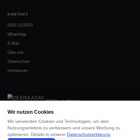
KONTAKT
0160 1215470
WhatsApp
E-Mail
Über uns
Datenschutz
Impressum
DEKRA-zertifiziert
nach AZAV
Wir nutzen Cookies
Wir verwenden Cookies und Technologien, um dein
Nutzungserlebnis zu verbessern und unsere Werbung zu
optimieren. Details in unserer
Skill-Sprinters · Waldsteinring 6 · 95448 Bayreuth ·
Datenschutzerklärung
.
0160