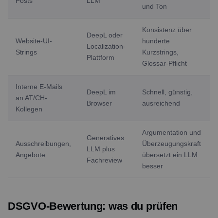
Posts
LLM
und Ton
Konsistenz über
DeepL oder
Website-UI-
hunderte
Localization-
Strings
Kurzstrings,
Plattform
Glossar-Pflicht
Interne E-Mails
DeepL im
Schnell, günstig,
an AT/CH-
Browser
ausreichend
Kollegen
Argumentation und
Generatives
Ausschreibungen,
Überzeugungskraft
LLM plus
Angebote
übersetzt ein LLM
Fachreview
besser
DSGVO-Bewertung: was du prüfen