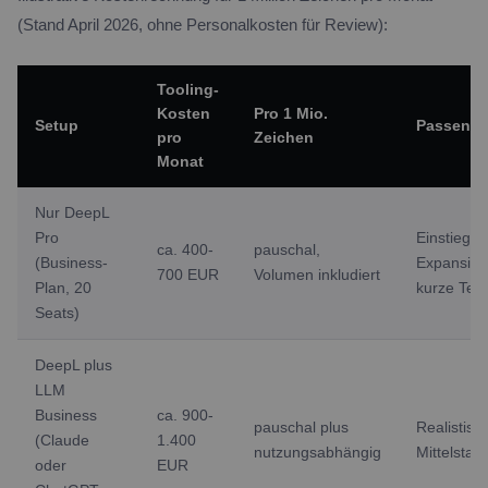
(Stand April 2026, ohne Personalkosten für Review):
Tooling-
Kosten
Pro 1 Mio.
Setup
Passend 
pro
Zeichen
Monat
Nur DeepL
Pro
Einstieg,
ca. 400-
pauschal,
(Business-
Expansion,
700 EUR
Volumen inkludiert
Plan, 20
kurze Tex
Seats)
DeepL plus
LLM
Business
ca. 900-
pauschal plus
Realistisc
(Claude
1.400
nutzungsabhängig
Mittelstan
oder
EUR