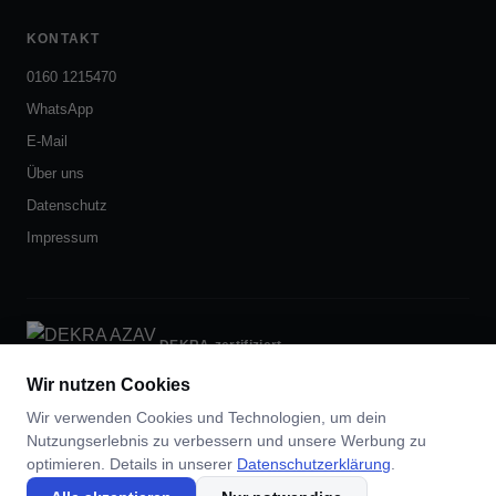
KONTAKT
0160 1215470
WhatsApp
E-Mail
Über uns
Datenschutz
Impressum
DEKRA-zertifiziert
nach AZAV
Wir nutzen Cookies
Wir verwenden Cookies und Technologien, um dein
Nutzungserlebnis zu verbessern und unsere Werbung zu
optimieren. Details in unserer
Skill-Sprinters · Waldsteinring 6 · 95448 Bayreuth ·
Datenschutzerklärung
.
0160
1215470
·
info@skillsprinters.de