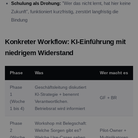
Schulung als Drohung:
"Wer das nicht lernt, hat hier keine
Zukunft", funktioniert kurzfristig, zerstört langfristig die
Bindung
Konkreter Workflow: KI-Einführung mit
niedrigem Widerstand
Phase
Was
Wer macht es
Phase
Geschäftsleitung diskutiert
1
KI-Strategie + benennt
GF + BR
(Woche
Verantwortlichen.
1 bis 4)
Betriebsrat wird informiert
Phase
Workshop mit Belegschaft:
2
Welche Sorgen gibt es?
Pilot-Owner +
(Woche
Welche Use-Cases sehen
Multiplikatoren