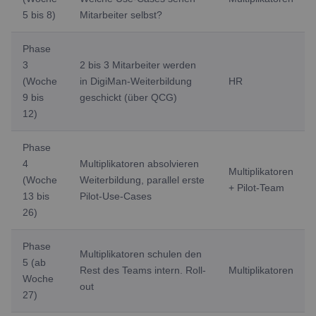
5 bis 8)
Mitarbeiter selbst?
Phase
3
2 bis 3 Mitarbeiter werden
(Woche
in DigiMan-Weiterbildung
HR
9 bis
geschickt (über QCG)
12)
Phase
4
Multiplikatoren absolvieren
Multiplikatoren
(Woche
Weiterbildung, parallel erste
+ Pilot-Team
13 bis
Pilot-Use-Cases
26)
Phase
Multiplikatoren schulen den
5 (ab
Rest des Teams intern. Roll-
Multiplikatoren
Woche
out
27)