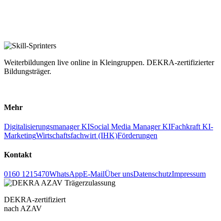
Weiterbildungen live online in Kleingruppen. DEKRA-zertifizierter
Bildungsträger.
LinkedIn
Facebook
Mehr
Digitalisierungsmanager KI
Social Media Manager KI
Fachkraft KI-
Marketing
Wirtschaftsfachwirt (IHK)
Förderungen
Kontakt
0160 1215470
WhatsApp
E-Mail
Über uns
Datenschutz
Impressum
DEKRA-zertifiziert
nach AZAV