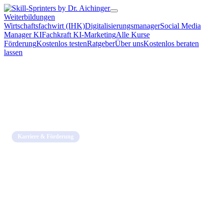
Weiterbildungen
Wirtschaftsfachwirt (IHK)
Digitalisierungsmanager
Social Media
Manager KI
Fachkraft KI-Marketing
Alle Kurse
Förderung
Kostenlos testen
Ratgeber
Über uns
Kostenlos beraten
lassen
Home
→
Blog
→
Karriere & Förderung
Karriere & Förderung
Bildungsgutschein Höhe und
Abrechnung 2026: Was die AfA
wirklich zahlt
23. Mai 2026 · 13 Min. Lesezeit