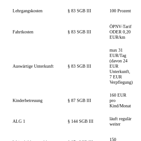
Lehrgangskosten
§ 83 SGB III
100 Prozent
ÖPNV-Tarif
Fahrtkosten
§ 83 SGB III
ODER 0,20
EUR/km
max 31
EUR/Tag
(davon 24
Auswärtige Unterkunft
§ 83 SGB III
EUR
Unterkunft,
7 EUR
Verpflegung)
160 EUR
Kinderbetreuung
§ 87 SGB III
pro
Kind/Monat
läuft regulär
ALG 1
§ 144 SGB III
weiter
150