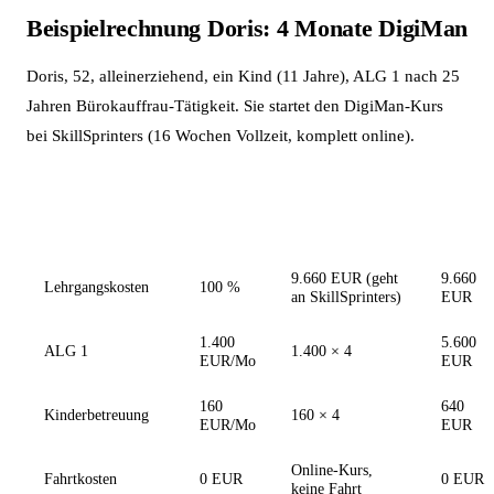
Beispielrechnung Doris: 4 Monate DigiMan
Doris, 52, alleinerziehend, ein Kind (11 Jahre), ALG 1 nach 25
Jahren Bürokauffrau-Tätigkeit. Sie startet den DigiMan-Kurs
bei SkillSprinters (16 Wochen Vollzeit, komplett online).
Gesamt
Leistung
Höhe
Berechnung
4
Monate
9.660 EUR (geht
9.660
Lehrgangskosten
100 %
an SkillSprinters)
EUR
1.400
5.600
ALG 1
1.400 × 4
EUR/Mo
EUR
160
640
Kinderbetreuung
160 × 4
EUR/Mo
EUR
Online-Kurs,
Fahrtkosten
0 EUR
0 EUR
keine Fahrt