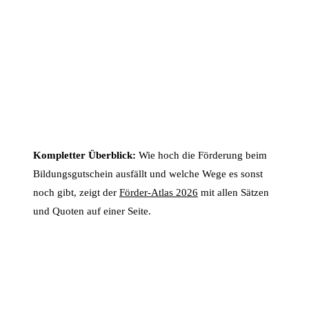
Lass dich kostenlos beraten. Wir finden die passende
Weiterbildung und Förderung für dich.
Weiterbildung ansehen
WhatsApp
Kompletter Überblick:
Wie hoch die Förderung beim
Bildungsgutschein ausfällt und welche Wege es sonst
noch gibt, zeigt der
Förder-Atlas 2026
mit allen Sätzen
und Quoten auf einer Seite.