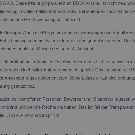
SGVO. Diese Pflicht gilt parallel zum EU AI Act und ist nicht neu, wir
fizierung in vielen Fällen erstmals aktiv. Bei laufenden Tools ist nach
d ob sie den HR-Anwendungsfall abdeckt.
-Meldewege. Wenn ein KI-System einen schwerwiegenden Vorfall veru
 Entscheidung oder ein Datenleck, muss das gemeldet werden. Der M
etzagentur als zuständige deutsche KI-Aufsicht.
itätsprüfung beim Anbieter. Der Anwender muss sich vergewissern,
ystem den Hochrisiko-Anforderungen entspricht. Das ist primär die Pf
 der Anwender muss dokumentieren können, dass er auf eine ordnu
rung gestützt hat.
ation der betroffenen Personen. Bewerber und Mitarbeiter müssen wi
 mitwirkt und welche Rechte sie haben. Das ist Teil der Transparenzp
die DSGVO-Informationspflicht.