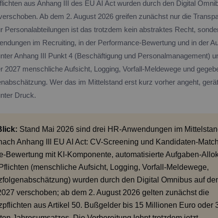
flichten aus Anhang III des EU AI Act wurden durch den Digital Omnib
rschoben. Ab dem 2. August 2026 greifen zunächst nur die Transpa
ür Personalabteilungen ist das trotzdem kein abstraktes Recht, sonde
ndungen im Recruiting, in der Performance-Bewertung und in der A
n unter Anhang III Punkt 4 (Beschäftigung und Personalmanagement) 
2027 menschliche Aufsicht, Logging, Vorfall-Meldewege und gegebe
nabschätzung. Wer das im Mittelstand erst kurz vorher angeht, gerät 
unter Druck.
lick:
Stand Mai 2026 sind drei HR-Anwendungen im Mittelstand
nach Anhang III EU AI Act: CV-Screening und Kandidaten-Match
-Bewertung mit KI-Komponente, automatisierte Aufgaben-Allok
Pflichten (menschliche Aufsicht, Logging, Vorfall-Meldewege,
folgenabschätzung) wurden durch den Digital Omnibus auf den
027 verschoben; ab dem 2. August 2026 gelten zunächst die
pflichten aus Artikel 50. Bußgelder bis 15 Millionen Euro oder 
ten Jahresumsatzes. Die Vorbereitung lohnt trotzdem jetzt.