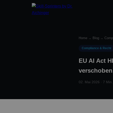
Home
→
Blog
→
Compl
Compliance & Recht
EU AI Act H
verschoben,
02. Mai 2026 · 7 Min.