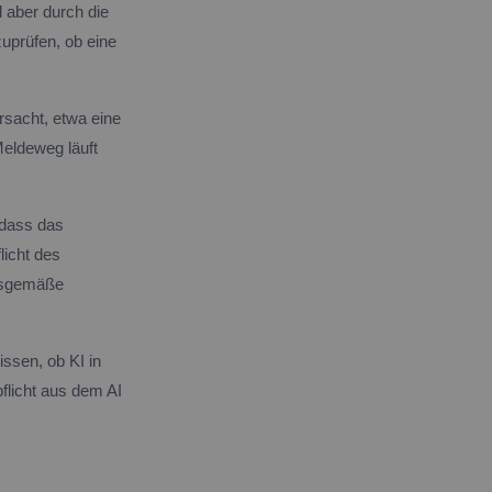
d aber durch die
zuprüfen, ob eine
rsacht, etwa eine
eldeweg läuft
 dass das
licht des
ngsgemäße
ssen, ob KI in
flicht aus dem AI