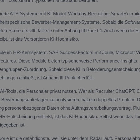
on Tools sind im typischen Mittelstand betroffen.
sierte ATS-Systeme mit KI-Modul. Workday Recruiting, SmartRecruite
chenspezifische Bewerber-Management-Systeme. Sobald die Softw
tch-Score erstellt, fällt sie unter Anhang III Punkt 4. Auch wenn die
eibt, ist das Vorsortieren KI-Hochrisiko.
le im HR-Kernsystem. SAP SuccessFactors mit Joule, Microsoft Viv
eatures. Diese Module bieten typischerweise Performance-Insights
rngruppen-Zuordnung. Sobald diese KI in Beförderungsentscheidung
ungen einfließt, ist Anhang III Punkt 4 erfüllt.
-AI-Tools, die Personaler privat nutzen. Wer als Recruiter ChatGPT, 
m Bewerbungsunterlagen zu analysieren, hat ein doppeltes Problem
ng personenbezogener Daten ohne Auftragsverarbeitungsvertrag. Pl
HR-Entscheidung einfließt, ist das KI-Hochrisiko. Selbst wenn das Tool 
igegeben ist.
gorie ist die gefährlichste, weil sie unter dem Radar läuft. Personala