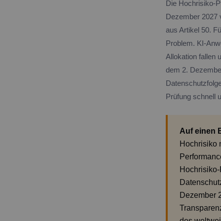
Die Hochrisiko-P
Dezember 2027 ve
aus Artikel 50. F
Problem. KI-Anwe
Allokation falle
dem 2. Dezember 
Datenschutzfolge
Prüfung schnell 
Auf einen B
Hochrisiko 
Performance
Hochrisiko-
Datenschutz
Dezember 2
Transparenz
des weltwei