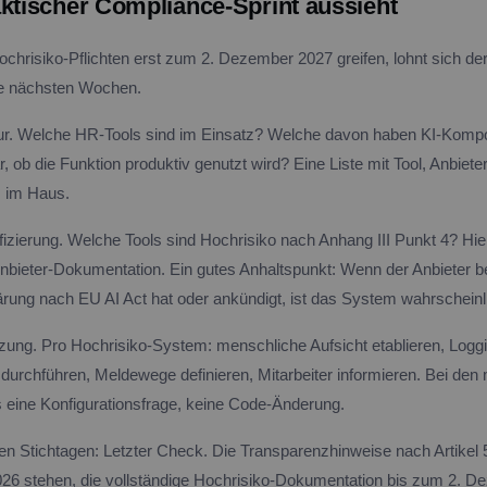
aktischer Compliance-Sprint aussieht
hrisiko-Pflichten erst zum 2. Dezember 2027 greifen, lohnt sich der 
die nächsten Wochen.
tur. Welche HR-Tools sind im Einsatz? Welche davon haben KI-Komp
r, ob die Funktion produktiv genutzt wird? Eine Liste mit Tool, Anbieter
m im Haus.
fizierung. Welche Tools sind Hochrisiko nach Anhang III Punkt 4? Hier 
e Anbieter-Dokumentation. Ein gutes Anhaltspunkt: Wenn der Anbieter be
ärung nach EU AI Act hat oder ankündigt, ist das System wahrscheinl
zung. Pro Hochrisiko-System: menschliche Aufsicht etablieren, Loggi
 durchführen, Meldewege definieren, Mitarbeiter informieren. Bei den
 eine Konfigurationsfrage, keine Code-Änderung.
en Stichtagen: Letzter Check. Die Transparenzhinweise nach Artikel 5
26 stehen, die vollständige Hochrisiko-Dokumentation bis zum 2. D