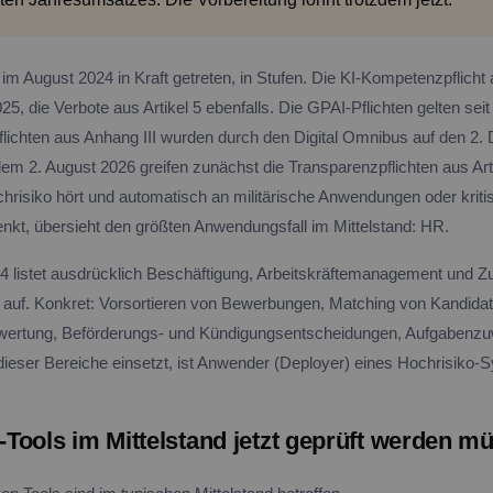
 im August 2024 in Kraft getreten, in Stufen. Die KI-Kompetenzpflicht au
025, die Verbote aus Artikel 5 ebenfalls. Die GPAI-Pflichten gelten sei
flichten aus Anhang III wurden durch den Digital Omnibus auf den 2
em 2. August 2026 greifen zunächst die Transparenzpflichten aus Arti
risiko hört und automatisch an militärische Anwendungen oder kriti
enkt, übersieht den größten Anwendungsfall im Mittelstand: HR.
 4 listet ausdrücklich Beschäftigung, Arbeitskräftemanagement und 
t auf. Konkret: Vorsortieren von Bewerbungen, Matching von Kandidat
ertung, Beförderungs- und Kündigungsentscheidungen, Aufgabenzu
 dieser Bereiche einsetzt, ist Anwender (Deployer) eines Hochrisiko-
Tools im Mittelstand jetzt geprüft werden m