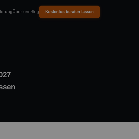
derung
Über uns
Blog
Kostenlos beraten lassen
027
üssen