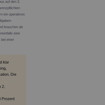
us auf den 2.
renzpflichten
rn ein operatives
ufgaben-
und brauchen ab
nenfalls eine
bei einer
 klar
ing,
ation. Die
 2.
3 Prozent