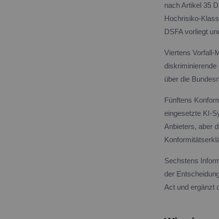
nach Artikel 35 D
Hochrisiko-Klassi
DSFA vorliegt un
Viertens Vorfall
diskriminierende
über die Bundesn
Fünftens Konform
eingesetzte KI-S
Anbieters, aber
Konformitätserklä
Sechstens Inform
der Entscheidung
Act und ergänzt 