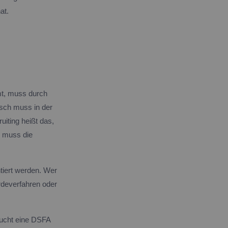
at.
mt, muss durch
nsch muss in der
uiting heißt das,
r muss die
iert werden. Wer
deverfahren oder
aucht eine DSFA