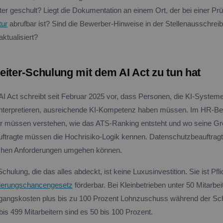
iter geschult? Liegt die Dokumentation an einem Ort, der bei einer Pr
tur
abrufbar ist? Sind die Bewerber-Hinweise in der Stellenausschrei
ktualisiert?
eiter-Schulung mit dem AI Act zu tun hat
 AI Act schreibt seit Februar 2025 vor, dass Personen, die KI-System
interpretieren, ausreichende KI-Kompetenz haben müssen. Im HR-Ber
er müssen verstehen, wie das ATS-Ranking entsteht und wo seine Gr
ftragte müssen die Hochrisiko-Logik kennen. Datenschutzbeauftrag
chen Anforderungen umgehen können.
chulung, die das alles abdeckt, ist keine Luxusinvestition. Sie ist Pfli
zierungschancengesetz
förderbar. Bei Kleinbetrieben unter 50 Mitarbei
gangskosten plus bis zu 100 Prozent Lohnzuschuss während der Sch
bis 499 Mitarbeitern sind es 50 bis 100 Prozent.