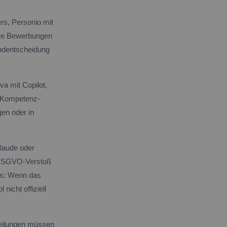
rs, Personio mit
are Bewerbungen
 Endentscheidung
a mit Copilot,
, Kompetenz-
en oder in
Claude oder
. DSGVO-Verstoß
us: Wenn das
nicht offiziell
bteilungen müssen