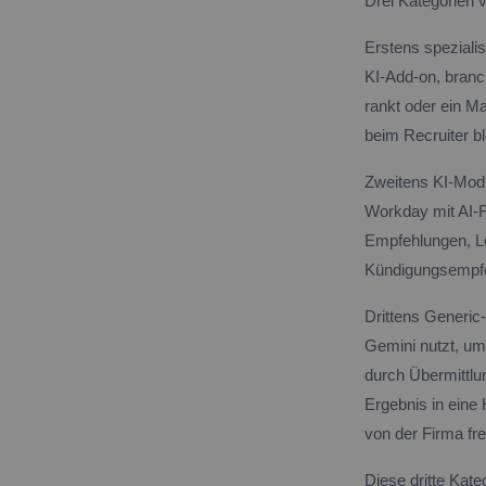
Drei Kategorien v
Erstens speziali
KI-Add-on, bran
rankt oder ein Ma
beim Recruiter bl
Zweitens KI-Modu
Workday mit AI-F
Empfehlungen, Le
Kündigungsempfehl
Drittens Generic
Gemini nutzt, u
durch Übermittlu
Ergebnis in eine 
von der Firma fre
Diese dritte Kate