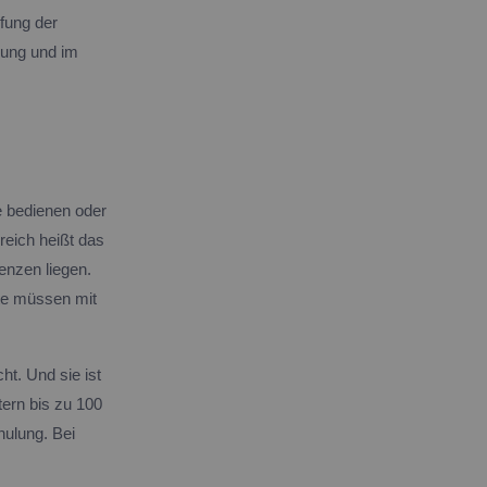
üfung der
bung und im
e bedienen oder
eich heißt das
enzen liegen.
te müssen mit
cht. Und sie ist
tern bis zu 100
ulung. Bei