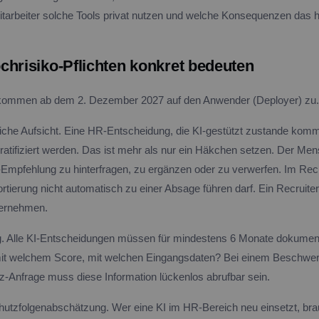
Mitarbeiter solche Tools privat nutzen und welche Konsequenzen das h
chrisiko-Pflichten konkret bedeuten
 kommen ab dem 2. Dezember 2027 auf den Anwender (Deployer) zu.
che Aufsicht. Eine HR-Entscheidung, die KI-gestützt zustande kom
atifiziert werden. Das ist mehr als nur ein Häkchen setzen. Der Me
I-Empfehlung zu hinterfragen, zu ergänzen oder zu verwerfen. Im Recr
rtierung nicht automatisch zu einer Absage führen darf. Ein Recruite
ernehmen.
. Alle KI-Entscheidungen müssen für mindestens 6 Monate dokument
mit welchem Score, mit welchen Eingangsdaten? Bei einem Beschwer
z-Anfrage muss diese Information lückenlos abrufbar sein.
hutzfolgenabschätzung. Wer eine KI im HR-Bereich neu einsetzt, br