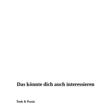
Karriereschritt?
Lass dich kostenlos beraten. Wir finden die passende
Weiterbildung und Förderung für dich.
Weiterbildung ansehen
WhatsApp
Das könnte dich auch interessieren
Tools & Praxis