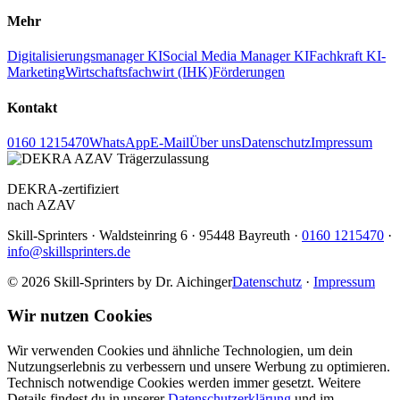
Mehr
Digitalisierungsmanager KI
Social Media Manager KI
Fachkraft KI-
Marketing
Wirtschaftsfachwirt (IHK)
Förderungen
Kontakt
0160 1215470
WhatsApp
E-Mail
Über uns
Datenschutz
Impressum
DEKRA-zertifiziert
nach AZAV
Skill-Sprinters · Waldsteinring 6 · 95448 Bayreuth ·
0160 1215470
·
info@skillsprinters.de
© 2026 Skill-Sprinters by Dr. Aichinger
Datenschutz
·
Impressum
Wir nutzen Cookies
Wir verwenden Cookies und ähnliche Technologien, um dein
Nutzungserlebnis zu verbessern und unsere Werbung zu optimieren.
Technisch notwendige Cookies werden immer gesetzt. Weitere
Details findest du in unserer
Datenschutzerklärung
und im