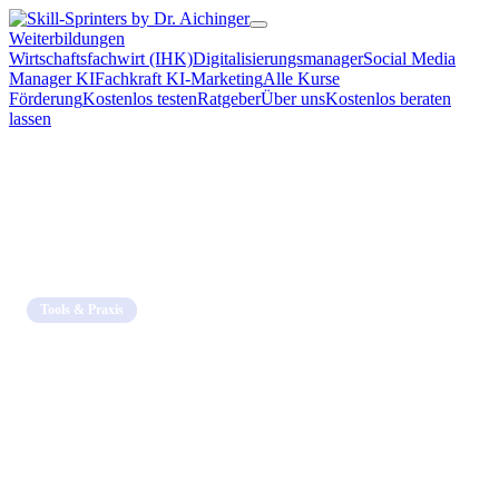
Weiterbildungen
Wirtschaftsfachwirt (IHK)
Digitalisierungsmanager
Social Media
Manager KI
Fachkraft KI-Marketing
Alle Kurse
Förderung
Kostenlos testen
Ratgeber
Über uns
Kostenlos beraten
lassen
Home
→
Blog
→
Tools & Praxis
Tools & Praxis
NotebookLM Anleitung deutsch: Dein
Recherche-Assistent im Büro
11. April 2026 · 7 Min. Lesezeit