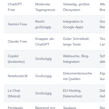
ChatGPT
Moderate
Vielseitig, großes
Alltag
Free
Tagesgrenze
Ökosystem
Brain
Recht
Integration in
Googl
Gemini Free
großzügig
Google-Apps
Rech
Knapper als
Guter Schreibstil,
Texte 
Claude Free
ChatGPT
lange Texte
Lang
Copilot
Websuche, Bing-
Schne
Großzügig
(kostenlos)
Integration
aktuel
Dokumentensuche
Eigen
NotebookLM
Großzügig
mit Quellen
durch
Le Chat
EU-Hosting,
Daten
Großzügig
(Mistral)
Datenschutz
Aufg
Perplexity
Begrenzt pro
Saubere
Reche