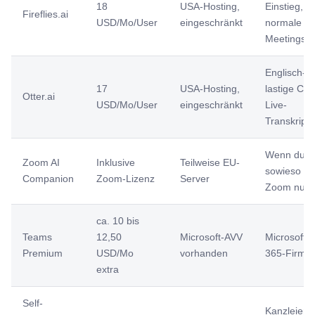
18
USA-Hosting,
Einstieg,
Fireflies.ai
USD/Mo/User
eingeschränkt
normale
Meetings
Englisch-
17
USA-Hosting,
lastige Call
Otter.ai
USD/Mo/User
eingeschränkt
Live-
Transkripti
Wenn du
Zoom AI
Inklusive
Teilweise EU-
sowieso
Companion
Zoom-Lizenz
Server
Zoom nutz
ca. 10 bis
Teams
12,50
Microsoft-AVV
Microsoft-
Premium
USD/Mo
vorhanden
365-Firme
extra
Self-
Kanzleien,