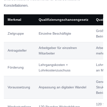
Konstellationen.
Merkmal
Qualifizierungschancengesetz
Qualif
Größer
Zielgruppe
Einzelne Beschäftigte
Betrieb
Arbeitgeber für einzelnen
Arbeitg
Antragsteller
Mitarbeiter
mehrer
Lehrgangskosten +
Lohner
Förderung
Lohnkostenzuschuss
an Mita
Genere
Voraussetzung
Anpassung an digitalen Wandel
Strukt
Betrieb
120 St
Mindestumfang
120 Stunden Weiterbildung