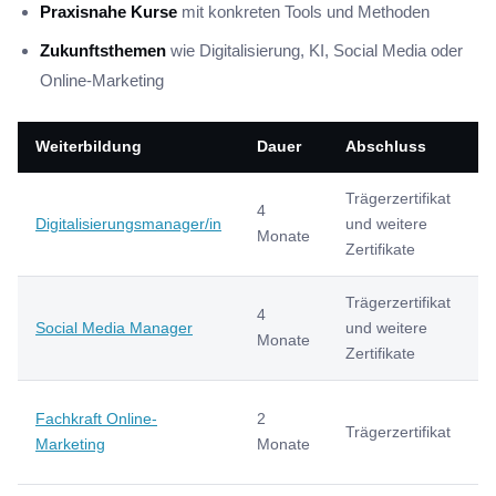
Praxisnahe Kurse
mit konkreten Tools und Methoden
Zukunftsthemen
wie Digitalisierung, KI, Social Media oder
Online-Marketing
Weiterbildung
Dauer
Abschluss
E
Trägerzertifikat
4
4
Digitalisierungsmanager/in
und weitere
6
Monate
Zertifikate
b
Trägerzertifikat
3
4
Social Media Manager
und weitere
5
Monate
Zertifikate
b
3
Fachkraft Online-
2
Trägerzertifikat
5
Marketing
Monate
b