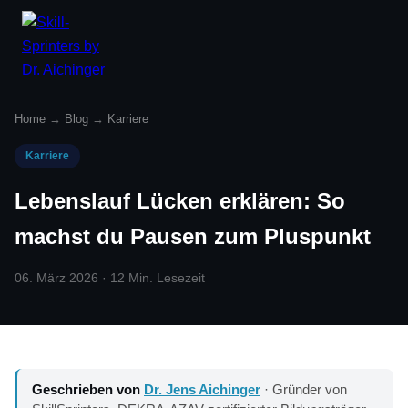
Home
→
Blog
→
Karriere
Karriere
Lebenslauf Lücken erklären: So
machst du Pausen zum Pluspunkt
06. März 2026 · 12 Min. Lesezeit
Geschrieben von
Dr. Jens Aichinger
· Gründer von