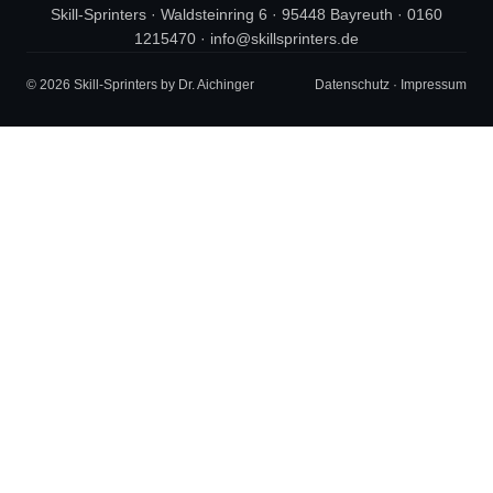
Skill-Sprinters · Waldsteinring 6 · 95448 Bayreuth ·
0160
1215470
·
info@skillsprinters.de
© 2026 Skill-Sprinters by Dr. Aichinger
Datenschutz
·
Impressum