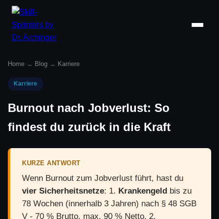
Home
→
Blog
→
Karriere
Karriere
Burnout nach Jobverlust: So
findest du zurück in die Kraft
KURZE ANTWORT
Wenn Burnout zum Jobverlust führt, hast du
vier Sicherheitsnetze
: 1.
Krankengeld
bis zu
78 Wochen (innerhalb 3 Jahren) nach § 48 SGB
V - 70 % Brutto, max. 90 % Netto. 2.