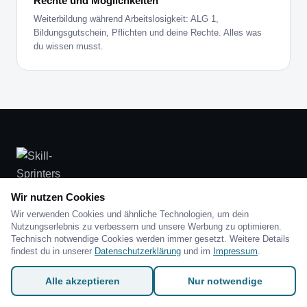
Rechte und Möglichkeiten
Weiterbildung während Arbeitslosigkeit: ALG 1,
Bildungsgutschein, Pflichten und deine Rechte. Alles was
du wissen musst.
Wir nutzen Cookies
Weiterbildungen live online in Kleingruppen. DEKRA-zertifizierter
Bildungsträger.
Wir verwenden Cookies und ähnliche Technologien, um dein
Nutzungserlebnis zu verbessern und unsere Werbung zu optimieren.
Technisch notwendige Cookies werden immer gesetzt. Weitere Details
LinkedIn
Facebook
findest du in unserer
Datenschutzerklärung
und im
Impressum
.
MEHR
Alle akzeptieren
Nur notwendige
Digitalisierungsmanager KI