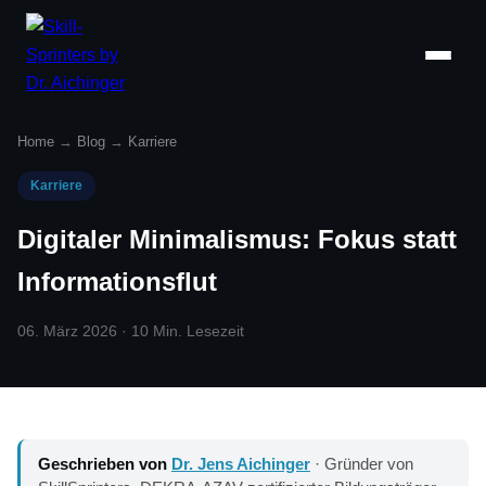
Home
→
Blog
→
Karriere
Karriere
Digitaler Minimalismus: Fokus statt
Informationsflut
06. März 2026 · 10 Min. Lesezeit
Geschrieben von
Dr. Jens Aichinger
· Gründer von