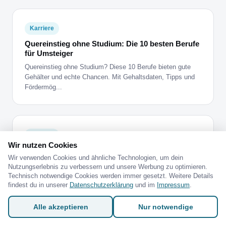
Karriere
Quereinstieg ohne Studium: Die 10 besten Berufe
für Umsteiger
Quereinstieg ohne Studium? Diese 10 Berufe bieten gute
Gehälter und echte Chancen. Mit Gehaltsdaten, Tipps und
Fördermög...
Karriere
Wir nutzen Cookies
Remote arbeiten ohne Erfahrung: Diese digitalen
Wir verwenden Cookies und ähnliche Technologien, um dein
Berufe funktionieren von überall
Nutzungserlebnis zu verbessern und unsere Werbung zu optimieren.
Remote arbeiten ohne Erfahrung? Diese 7 Berufe kannst du
Technisch notwendige Cookies werden immer gesetzt. Weitere Details
von zuhause machen. Mit Weiterbildung und
findest du in unserer
Datenschutzerklärung
und im
Impressum
.
Bildungsgutschein zum...
Alle akzeptieren
Nur notwendige