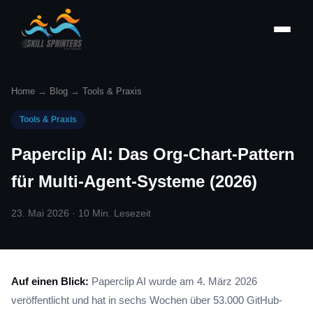
Home
→
Blog
→
Tools & Praxis
Tools & Praxis
Paperclip AI: Das Org-Chart-Pattern
für Multi-Agent-Systeme (2026)
23. Mai 2026 · 10 Min. Lesezeit
Auf einen Blick:
Paperclip AI wurde am 4. März 2026
veröffentlicht und hat in sechs Wochen über 53.000 GitHub-