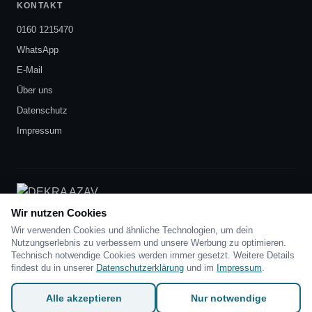
KONTAKT
0160 1215470
WhatsApp
E-Mail
Über uns
Datenschutz
Impressum
DEKRA-zertifiziert
nach AZAV
Wir nutzen Cookies
Wir verwenden Cookies und ähnliche Technologien, um dein
Nutzungserlebnis zu verbessern und unsere Werbung zu optimieren.
Technisch notwendige Cookies werden immer gesetzt. Weitere Details
findest du in unserer
Datenschutzerklärung
und im
Impressum
.
Skill-Sprinters · Waldsteinring 6 · 95448 Bayreuth ·
0160
1215470
·
info@skillsprinters.de
Alle akzeptieren
Nur notwendige