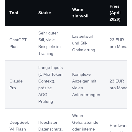
Preis
Wann
Tool
Stärke
(April
sinnvoll
2026)
Sehr guter
Erstentwurf
ChatGPT
Stil, viele
23 EUR
und Stil-
Plus
Beispiele im
pro Monat
Optimierung
Training
Lange Inputs
(1 Mio Token
Komplexe
Claude
Context),
Anzeigen mit
23 EUR
Pro
präzise
vielen
pro Monat
AGG-
Anforderungen
Prüfung
Wenn
DeepSeek
Hoechster
Gehaltsbänder
Hardware-
V4 Flash
Datenschutz,
oder interne