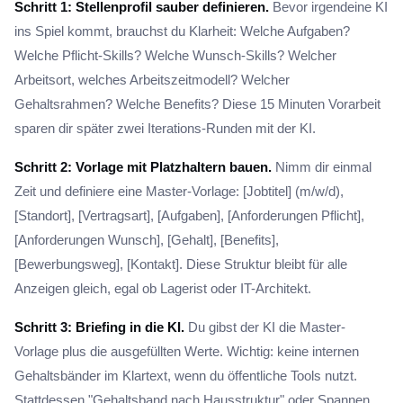
Schritt 1: Stellenprofil sauber definieren.
Bevor irgendeine KI
ins Spiel kommt, brauchst du Klarheit: Welche Aufgaben?
Welche Pflicht-Skills? Welche Wunsch-Skills? Welcher
Arbeitsort, welches Arbeitszeitmodell? Welcher
Gehaltsrahmen? Welche Benefits? Diese 15 Minuten Vorarbeit
sparen dir später zwei Iterations-Runden mit der KI.
Schritt 2: Vorlage mit Platzhaltern bauen.
Nimm dir einmal
Zeit und definiere eine Master-Vorlage: [Jobtitel] (m/w/d),
[Standort], [Vertragsart], [Aufgaben], [Anforderungen Pflicht],
[Anforderungen Wunsch], [Gehalt], [Benefits],
[Bewerbungsweg], [Kontakt]. Diese Struktur bleibt für alle
Anzeigen gleich, egal ob Lagerist oder IT-Architekt.
Schritt 3: Briefing in die KI.
Du gibst der KI die Master-
Vorlage plus die ausgefüllten Werte. Wichtig: keine internen
Gehaltsbänder im Klartext, wenn du öffentliche Tools nutzt.
Stattdessen "Gehaltsband nach Hausstruktur" oder Spannen