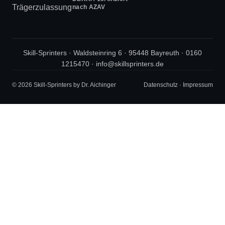
nach AZAV
Skill-Sprinters · Waldsteinring 6 · 95448 Bayreuth ·
0160
1215470
·
info@skillsprinters.de
© 2026 Skill-Sprinters by Dr. Aichinger
Datenschutz
·
Impressum