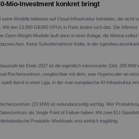
0-Mio-Investment konkret bringt
l seine Modelle teilweise auf Cloud-Infrastruktur betrieben, die nicht v
. Mit den 13.800 GB300 GPUs in Paris ändert sich das. Die Inferenz f
ie Open-Weight-Modelle läuft dann in einer Anlage, die Mistral selbst k
dazwischen. Keine Subunternehmer-Kette, in der irgendwo amerikan
ustufe bis Ende 2027 ist die eigentlich interessante Zahl. 200 MW
oud-Rechenzentrum, vergleichbar mit dem, was Hyperscaler an einz
l spielt damit in einer Liga, in der man europäische KI-Infrastruktur er
chenzentrum (23 MW) ist redundanzseitig wichtig. Wer Produktivsy
n Datenzentrum als Single Point of Failure haben. Mit zwei EU-Standort
mittelständische Produktiv-Workloads erst wirklich tragfähig.