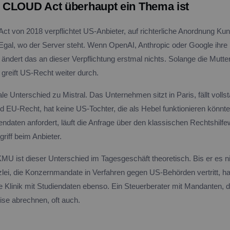
CLOUD Act überhaupt ein Thema ist
 von 2018 verpflichtet US-Anbieter, auf richterliche Anordnung Ku
gal, wo der Server steht. Wenn OpenAI, Anthropic oder Google ihre 
 ändert das an dieser Verpflichtung erstmal nichts. Solange die Mutte
 greift US-Recht weiter durch.
ale Unterschied zu Mistral. Das Unternehmen sitzt in Paris, fällt volls
d EU-Recht, hat keine US-Tochter, die als Hebel funktionieren könnt
ndaten anfordert, läuft die Anfrage über den klassischen Rechtshilfe
griff beim Anbieter.
MU ist dieser Unterschied im Tagesgeschäft theoretisch. Bis er es ni
lei, die Konzernmandate in Verfahren gegen US-Behörden vertritt, hat
 Klinik mit Studiendaten ebenso. Ein Steuerberater mit Mandanten, di
se abrechnen, oft auch.