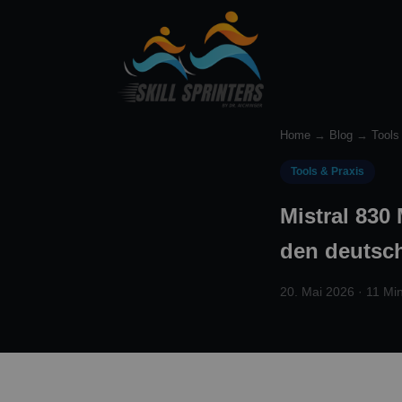
Home
→
Blog
→
Tools
Tools & Praxis
Mistral 830
den deutsch
20. Mai 2026 · 11 Min