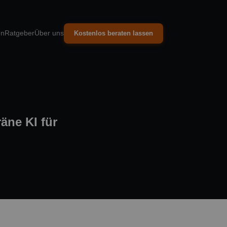
en
Ratgeber
Über uns
Kostenlos beraten lassen
äne KI für