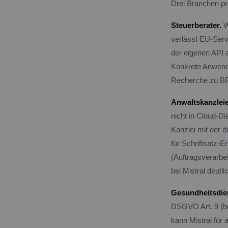
Drei Branchen pro
Steuerberater.
W
verlässt EU-Serv
der eigenen API a
Konkrete Anwend
Recherche zu BF
Anwaltskanzlei
nicht in Cloud-Di
Kanzlei mit der d
für Schriftsatz-
(Auftragsverarbe
bei Mistral deutl
Gesundheitsdien
DSGVO Art. 9 (b
kann Mistral für