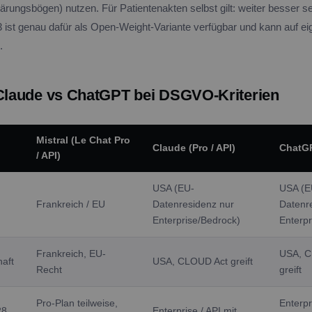
rungsbögen) nutzen. Für Patientenakten selbst gilt: weiter besser se
 3 ist genau dafür als Open-Weight-Variante verfügbar und kann auf e
.
 Claude vs ChatGPT bei DSGVO-Kriterien
Mistral (Le Chat Pro
Claude (Pro / API)
ChatGP
/ API)
USA (EU-
USA (E
Frankreich / EU
Datenresidenz nur
Datenr
Enterprise/Bedrock)
Enterpr
Frankreich, EU-
USA, C
haft
USA, CLOUD Act greift
Recht
greift
Pro-Plan teilweise,
Enterpr
28
Enterprise / API mit