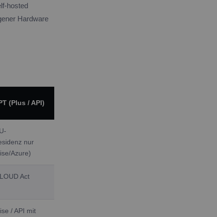
lf-hosted
igener Hardware
T (Plus / API)
U-
esidenz nur
ise/Azure)
LOUD Act
ise / API mit