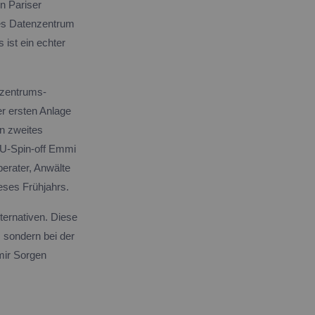
n Pariser
es Datenzentrum
 ist ein echter
nzentrums-
r ersten Anlage
in zweites
KU-Spin-off Emmi
berater, Anwälte
eses Frühjahrs.
ternativen. Diese
 sondern bei der
mir Sorgen