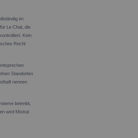
ollständig im
ür Le Chat, die
ontrolliert. Kein
isches Recht
 entsprechen
elnen Standorten
nsthaft nennen
steme betreibt,
en wird Mistral