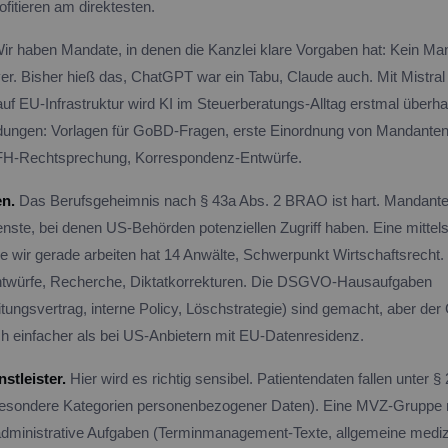
fitieren am direktesten.
ir haben Mandate, in denen die Kanzlei klare Vorgaben hat: Kein M
er. Bisher hieß das, ChatGPT war ein Tabu, Claude auch. Mit Mistral
uf EU-Infrastruktur wird KI im Steuerberatungs-Alltag erstmal überha
ungen: Vorlagen für GoBD-Fragen, erste Einordnung von Mandanten
H-Rechtsprechung, Korrespondenz-Entwürfe.
en.
Das Berufsgeheimnis nach § 43a Abs. 2 BRAO ist hart. Mandant
enste, bei denen US-Behörden potenziellen Zugriff haben. Eine mittel
ie wir gerade arbeiten hat 14 Anwälte, Schwerpunkt Wirtschaftsrecht. 
Entwürfe, Recherche, Diktatkorrekturen. Die DSGVO-Hausaufgaben
itungsvertrag, interne Policy, Löschstrategie) sind gemacht, aber de
ich einfacher als bei US-Anbietern mit EU-Datenresidenz.
stleister.
Hier wird es richtig sensibel. Patientendaten fallen unter 
esondere Kategorien personenbezogener Daten). Eine MVZ-Gruppe m
 administrative Aufgaben (Terminmanagement-Texte, allgemeine medi