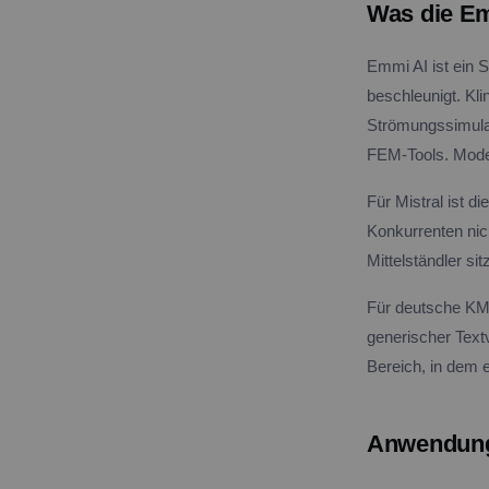
Was die E
Emmi AI ist ein 
beschleunigt. Kl
Strömungssimulat
FEM-Tools. Model
Für Mistral ist 
Konkurrenten nich
Mittelständler si
Für deutsche KMU i
generischer Text
Bereich, in dem 
Anwendungs