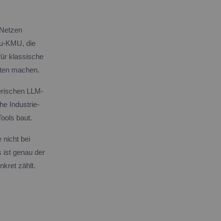
 Netzen
au-KMU, die
ür klassische
uten machen.
nerischen LLM-
he Industrie-
Tools baut.
 nicht bei
 ist genau der
kret zählt.