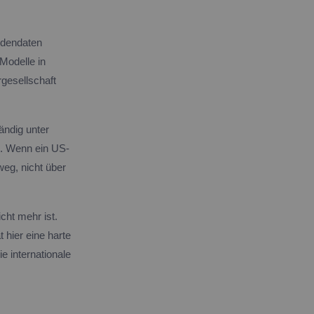
ndendaten
Modelle in
rgesellschaft
tändig unter
e. Wenn ein US-
weg, nicht über
cht mehr ist.
 hier eine harte
e internationale