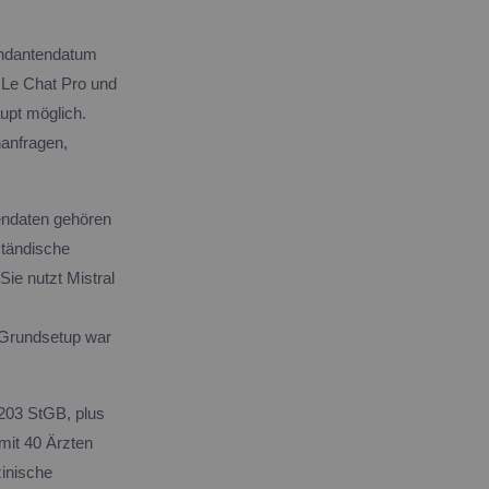
andantendatum
 Le Chat Pro und
upt möglich.
anfragen,
endaten gehören
ständische
Sie nutzt Mistral
r Grundsetup war
§ 203 StGB, plus
it 40 Ärzten
zinische