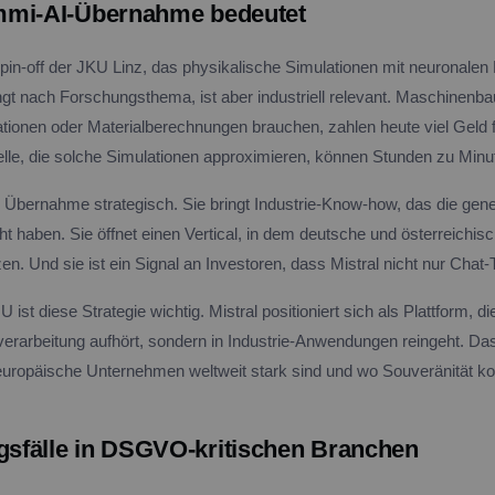
mmi-AI-Übernahme bedeutet
Spin-off der JKU Linz, das physikalische Simulationen mit neuronalen
ingt nach Forschungsthema, ist aber industriell relevant. Maschinenb
ionen oder Materialberechnungen brauchen, zahlen heute viel Geld f
le, die solche Simulationen approximieren, können Stunden zu Min
die Übernahme strategisch. Sie bringt Industrie-Know-how, das die ge
t haben. Sie öffnet einen Vertical, in dem deutsche und österreichisc
tzen. Und sie ist ein Signal an Investoren, dass Mistral nicht nur Chat-
st diese Strategie wichtig. Mistral positioniert sich als Plattform, die
verarbeitung aufhört, sondern in Industrie-Anwendungen reingeht. Das
europäische Unternehmen weltweit stark sind und wo Souveränität kon
fälle in DSGVO-kritischen Branchen