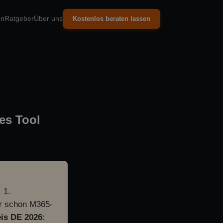
en
Ratgeber
Über uns
Kostenlos beraten lassen
es Tool
 1.
ihr schon M365-
eis DE 2026
: