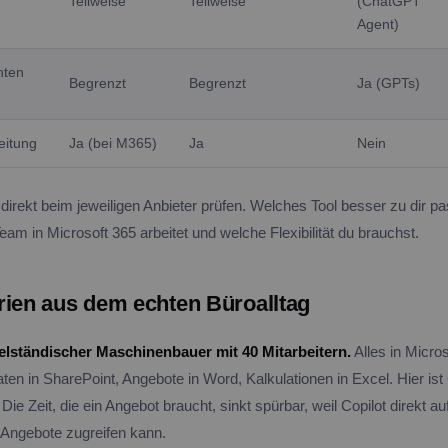
Teilweise
Teilweise
(ChatGPT
Agent)
nten
Begrenzt
Begrenzt
Ja (GPTs)
eitung
Ja (bei M365)
Ja
Nein
 direkt beim jeweiligen Anbieter prüfen. Welches Tool besser zu dir p
 Team in Microsoft 365 arbeitet und welche Flexibilität du brauchst.
rien aus dem echten Büroalltag
telständischer Maschinenbauer mit 40 Mitarbeitern.
Alles in Micro
ten in SharePoint, Angebote in Word, Kalkulationen in Excel. Hier ist
Die Zeit, die ein Angebot braucht, sinkt spürbar, weil Copilot direkt auf
n Angebote zugreifen kann.