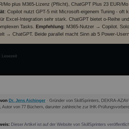
R/Mo plus M365-Lizenz (Pflicht), ChatGPT Plus 23 EUR/Mo 
ät
: Copilot nutzt GPT-5 mit Microsoft-eigenem Tuning - oft k
für Excel-Integration sehr stark. ChatGPT bietet o-Reihe un
 komplexen Tasks.
Empfehlung
: M365-Nutzer → Copilot. Solo
lt → ChatGPT. Beide parallel macht Sinn ab 5 Power-Usern
. Lesezeit
 von
Dr. Jens Aichinger
· Gründer von SkillSprinters, DEKRA-AZAV-ze
r, Autor von 77 Büchern, darunter zahlreiche zur IHK-Prüfungsvorbere
weis:
Dieser Artikel ist auf der Website von SkillSprinters veröffentlich