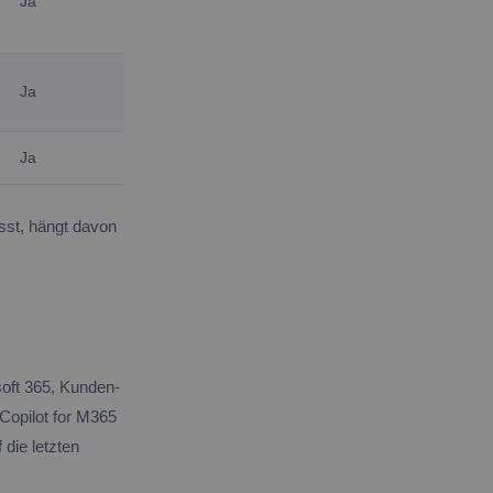
Ja
Ja
Ja
asst, hängt davon
soft 365, Kunden-
 Copilot for M365
 die letzten