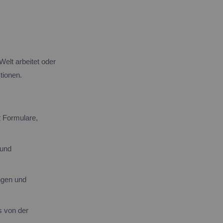
Welt arbeitet oder
tionen.
t Formulare,
 und
ngen und
s von der