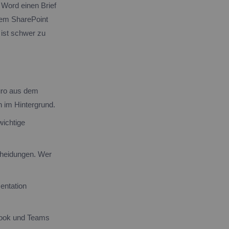
n Word einen Brief
nem SharePoint
 ist schwer zu
uro aus dem
n im Hintergrund.
ichtige
heidungen. Wer
entation
tlook und Teams