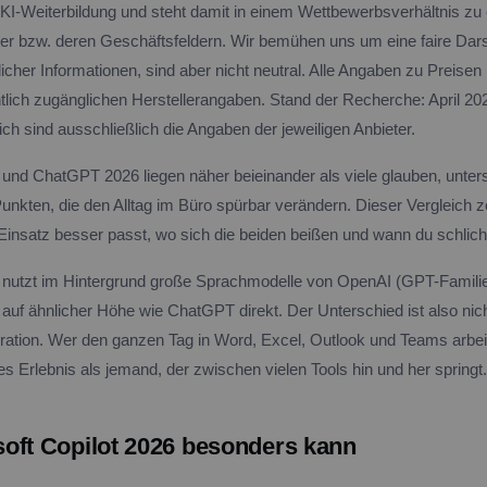
r KI-Weiterbildung und steht damit in einem Wettbewerbsverhältnis zu 
er bzw. deren Geschäftsfeldern. Wir bemühen uns um eine faire Dar
licher Informationen, sind aber nicht neutral. Alle Angaben zu Preise
ntlich zugänglichen Herstellerangaben. Stand der Recherche: April 2
ch sind ausschließlich die Angaben der jeweiligen Anbieter.
t und ChatGPT 2026 liegen näher beieinander als viele glauben, unter
Punkten, die den Alltag im Büro spürbar verändern. Dieser Vergleich z
 Einsatz besser passt, wo sich die beiden beißen und wann du schlich
t nutzt im Hintergrund große Sprachmodelle von OpenAI (GPT-Familie
 auf ähnlicher Höhe wie ChatGPT direkt. Der Unterschied ist also nic
gration. Wer den ganzen Tag in Word, Excel, Outlook und Teams arbeit
es Erlebnis als jemand, der zwischen vielen Tools hin und her springt.
oft Copilot 2026 besonders kann