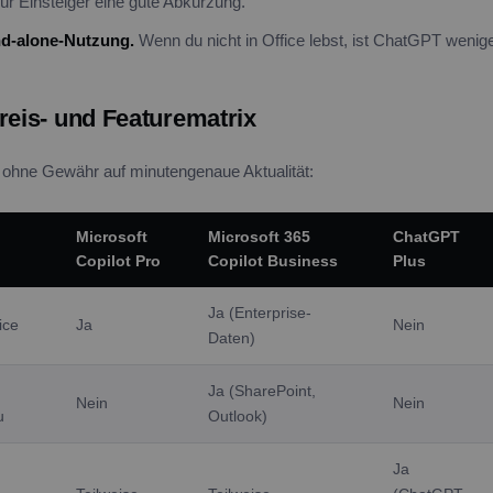
r Einsteiger eine gute Abkürzung.
d-alone-Nutzung.
Wenn du nicht in Office lebst, ist ChatGPT wenig
reis- und Featurematrix
, ohne Gewähr auf minutengenaue Aktualität:
Microsoft
Microsoft 365
ChatGPT
Copilot Pro
Copilot Business
Plus
Ja (Enterprise-
fice
Ja
Nein
Daten)
Ja (SharePoint,
Nein
Nein
u
Outlook)
Ja