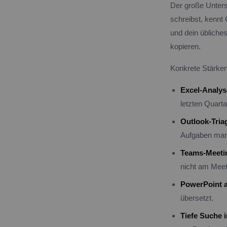
Der große Untersc
schreibst, kennt
und dein übliche
kopieren.
Konkrete Stärken
Excel-Analys
letzten Quarta
Outlook-Tria
Aufgaben mark
Teams-Meeti
nicht am Meet
PowerPoint 
übersetzt.
Tiefe Suche 