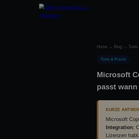
Home
→
Blog
→
Tools
Tools & Praxis
Microsoft C
passt wann
KURZE ANTWO
Microsoft Cop
Integration
: 
Lizenzen habt