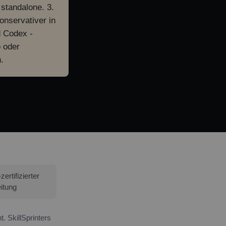
standalone. 3.
onservativer in
d Codex -
 oder
.
rtifizierter
itung
t. SkillSprinters