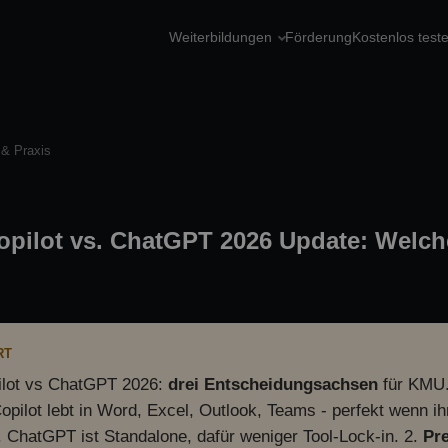
Weiterbildungen
Förderung
Kostenlos test
 & Praxis
opilot vs. ChatGPT 2026 Update: Welch
RT
ilot vs ChatGPT 2026:
drei Entscheidungsachsen
für KMU.
Copilot lebt in Word, Excel, Outlook, Teams - perfekt wenn 
. ChatGPT ist Standalone, dafür weniger Tool-Lock-in. 2.
Pr