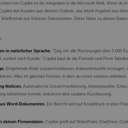
hied von Copilot ist die Integration in die Microsoft-Welt. Wenn du i
 Copilot den Kunden aus deinem Outlook, das letzte Angebot aus dei
s Briefformat aus früheren Dokumenten. Diese Nähe zu deinen Daten
:
en in natürlicher Sprache.
"Zeig mir alle Rechnungen über 5.000 E
l, sortiert nach Kunde." Copilot baut dir die Formeln und Pivot-Tabelle
ge.
Eingehende Mails zusammenfassen, Antwortentwürfe erzeugen, w
ieren. Alles im gleichen Fenster, in dem du sonst sowieso arbeitest.
ng-Notizen.
Automatische Zusammenfassung, Aktionspunkte, Entsc
ing teilnehmen konnte, bekommt eine saubere Kurzfassung.
aus Word-Dokumenten.
Ein Bericht wird auf Knopfdruck in eine Präs
in deinen Firmendaten.
Copilot greift auf SharePoint, OneDrive, Ou