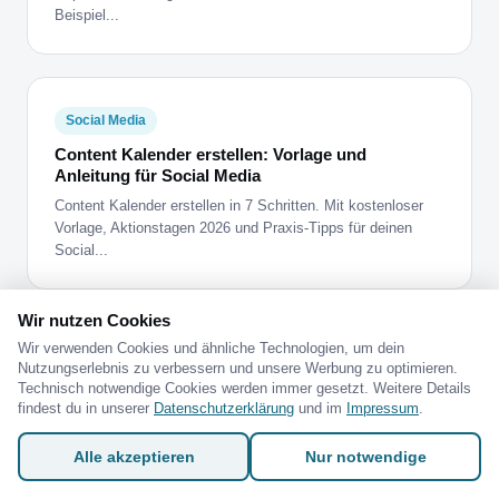
Beispiel...
Social Media
Content Kalender erstellen: Vorlage und
Anleitung für Social Media
Content Kalender erstellen in 7 Schritten. Mit kostenloser
Vorlage, Aktionstagen 2026 und Praxis-Tipps für deinen
Social...
Wir nutzen Cookies
Wir verwenden Cookies und ähnliche Technologien, um dein
Social Media
Nutzungserlebnis zu verbessern und unsere Werbung zu optimieren.
Technisch notwendige Cookies werden immer gesetzt. Weitere Details
Canva für Social Media: Der komplette Guide für
findest du in unserer
Datenschutzerklärung
und im
Impressum
.
Anfänger
Canva Social Media Tutorial: Lerne Schritt für Schritt, wie
Alle akzeptieren
Nur notwendige
du professionelle Grafiken für Instagram, Facebook & Co.
ers...