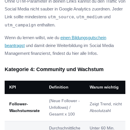
Ohne UTM-Parameter in deinen Links kannst du den Traffic von
Social Media nicht sauber in Google Analytics zuordnen. Jeder
Link sollte mindestens
utm_source
,
utm_medium
und
utm_campaign
enthalten.
Wenn du lernen willst, wie du
einen Bildungsgutschein
beantragst
und damit deine Weiterbildung im Social Media
Management finanzierst, findest du hier alle Infos.
Kategorie 4: Community und Wachstum
KPI
Definition
Warum wichtig
(Neue Follower -
Follower-
Zeigt Trend, nicht
Unfollows) /
Wachstumsrate
Absolutzahl
Gesamt x 100
Durchschnittliche
Unter 60 Min.