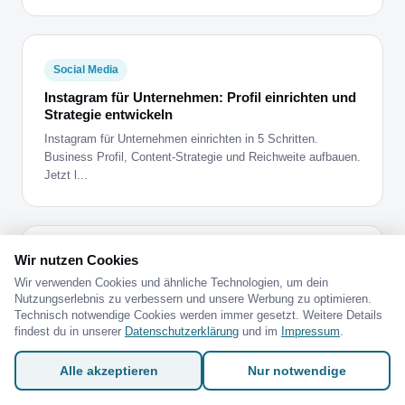
Social Media
Instagram für Unternehmen: Profil einrichten und
Strategie entwickeln
Instagram für Unternehmen einrichten in 5 Schritten.
Business Profil, Content-Strategie und Reichweite aufbauen.
Jetzt l...
Wir nutzen Cookies
Förderung
Wir verwenden Cookies und ähnliche Technologien, um dein
Umschulung Social Media Manager: Dein Weg in
Nutzungserlebnis zu verbessern und unsere Werbung zu optimieren.
den Kreativberuf
Technisch notwendige Cookies werden immer gesetzt. Weitere Details
Umschulung Social Media Manager: Dauer, Kosten,
findest du in unserer
Datenschutzerklärung
und im
Impressum
.
Förderung per Bildungsgutschein und der 4-Monats-
Shortcut. Jetzt verglei...
Alle akzeptieren
Nur notwendige