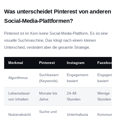
Was unterscheidet Pinterest von anderen
Social-Media-Plattformen?
Pinterest ist im Kern keine Social-Media-Plattform. Es ist eine
visuelle Suchmaschine. Das klingt nach einem kleinen
Unterschied, verändert aber die gesamte Strategie.
Merkmal
Pinterest
Instagram
Facebook
Suchbasiert
Engagement-
Engagemen
Algorithmus
(Keywords)
basiert
basiert
Lebensdauer
Monate bis
24-48
Wenige
von Inhalten
Jahre
Stunden
Stunden
Suche und
Nutzerabsicht
Unterhaltung
Kommunika