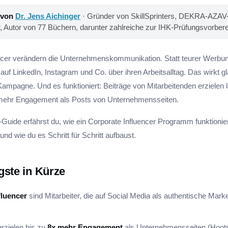
 von
Dr. Jens Aichinger
· Gründer von SkillSprinters, DEKRA-AZAV-ze
r, Autor von 77 Büchern, darunter zahlreiche zur IHK-Prüfungsvorbere
ncer verändern die Unternehmenskommunikation. Statt teurer Werbu
 auf LinkedIn, Instagram und Co. über ihren Arbeitsalltag. Das wirkt g
ampagne. Und es funktioniert: Beiträge von Mitarbeitenden erzielen l
 mehr Engagement als Posts von Unternehmensseiten.
-Guide erfährst du, wie ein Corporate Influencer Programm funktionie
 und wie du es Schritt für Schritt aufbaust.
gste in Kürze
fluencer
sind Mitarbeiter, die auf Social Media als authentische Mark
erzielen bis zu
8x mehr Engagement
als Unternehmensseiten (Hoots