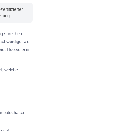
rtifizierter
itung
ng sprechen
laubwürdiger als
aut Hootsuite im
rt, welche
enbotschafter
uite).