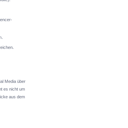
uencer-
m.
reichen.
cial Media über
ht es nicht um
blicke aus dem