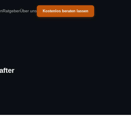
en
Ratgeber
Über uns
Kostenlos beraten lassen
after