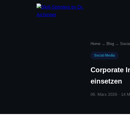
Home
→
Blog
→
Socia
Social Media
Corporate I
einsetzen
06. März 2026 · 14 M