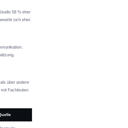
Studie 58 % eher
bewirbt sich eher.
mmunikation.
hätzung.
 als über andere
 mit Fachleuten
Quelle