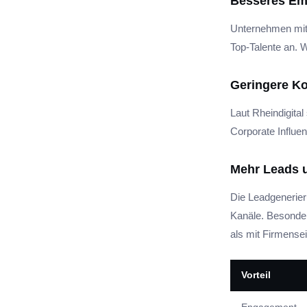
Besseres Em
Unternehmen mit
Top-Talente an. W
Geringere K
Laut Rheindigita
Corporate Influe
Mehr Leads 
Die Leadgenerieru
Kanäle. Besonder
als mit Firmensei
Vorteil