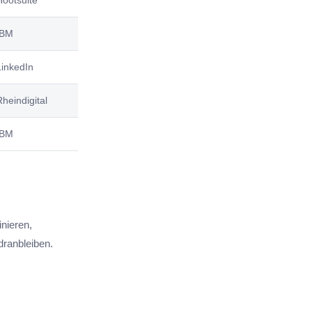
Hootsuite
IBM
LinkedIn
Rheindigital
IBM
inieren,
dranbleiben.