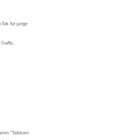
kTok für junge
raffic.
gramm "Telekom