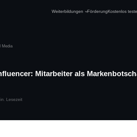
Weiterbildungen
Förderung
Kostenlos test
l Media
nfluencer: Mitarbeiter als Markenbotsch
in. Lesezeit