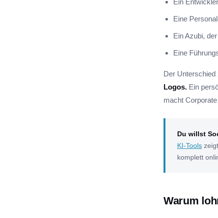
Ein Entwickler
Eine Personale
Ein Azubi, der
Eine Führungs
Der Unterschied
Logos.
Ein persö
macht Corporate 
Du willst So
KI-Tools
zeigt
komplett onl
Warum lohn