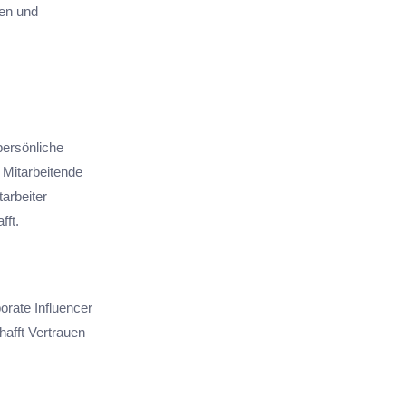
uen und
persönliche
 Mitarbeitende
arbeiter
fft.
rate Influencer
afft Vertrauen