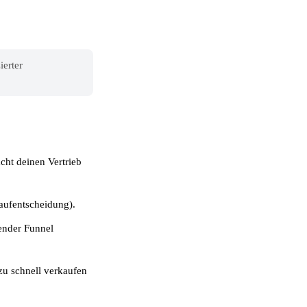
ierter
ht deinen Vertrieb
ufentscheidung).
render Funnel
 zu schnell verkaufen