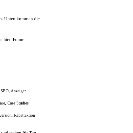
 ab. Unten kommen die
dachten Funnel
, SEO, Anzeigen
are, Case Studies
version, Rabattaktion
nd stehen für Top