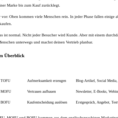
einer Marke bis zum Kauf zurücklegt.
ter vor: Oben kommen viele Menschen rein. In jeder Phase fallen einige
 kaufen.
Das ist normal. Nicht jeder Besucher wird Kunde. Aber mit einem durch
 Menschen unterwegs und machst deinen Vertrieb planbar.
im Überblick
Abkürzung
Ziel
Beispiel-Maßnahmen
TOFU
Aufmerksamkeit erzeugen
Blog-Artikel, Social Media
MOFU
Vertrauen aufbauen
Newsletter, E-Books, Webin
BOFU
Kaufentscheidung auslösen
Erstgespräch, Angebot, Test
FU, MOFU und BOFU kommen aus dem englischsprachigen Marketing u