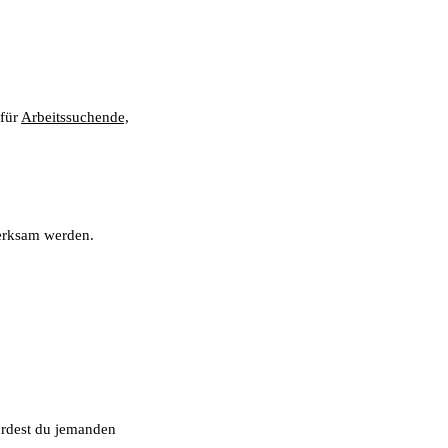
 für
Arbeitssuchende,
merksam werden.
würdest du jemanden