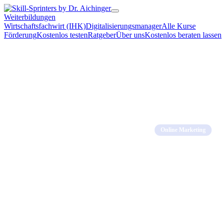
Weiterbildungen
Wirtschaftsfachwirt (IHK)
Digitalisierungsmanager
Alle Kurse
Förderung
Kostenlos testen
Ratgeber
Über uns
Kostenlos beraten lassen
Home
→
Blog
→
Online
Online Marketing
Marketing Fu
Schritten
06. März 2026 · 15 Min