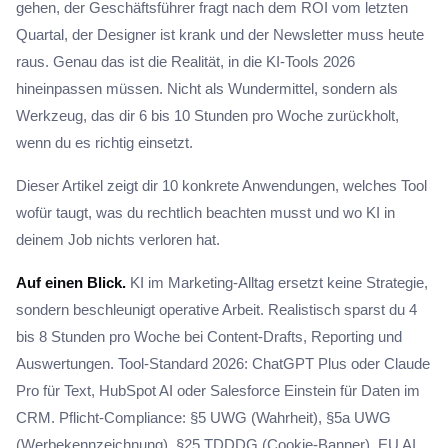
gehen, der Geschäftsführer fragt nach dem ROI vom letzten
Quartal, der Designer ist krank und der Newsletter muss heute
raus. Genau das ist die Realität, in die KI-Tools 2026
hineinpassen müssen. Nicht als Wundermittel, sondern als
Werkzeug, das dir 6 bis 10 Stunden pro Woche zurückholt,
wenn du es richtig einsetzt.
Dieser Artikel zeigt dir 10 konkrete Anwendungen, welches Tool
wofür taugt, was du rechtlich beachten musst und wo KI in
deinem Job nichts verloren hat.
Auf einen Blick.
KI im Marketing-Alltag ersetzt keine Strategie,
sondern beschleunigt operative Arbeit. Realistisch sparst du 4
bis 8 Stunden pro Woche bei Content-Drafts, Reporting und
Auswertungen. Tool-Standard 2026: ChatGPT Plus oder Claude
Pro für Text, HubSpot AI oder Salesforce Einstein für Daten im
CRM. Pflicht-Compliance: §5 UWG (Wahrheit), §5a UWG
(Werbekennzeichnung), §25 TDDDG (Cookie-Banner), EU AI