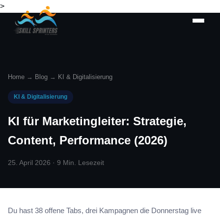
>
Home
→
Blog
→
KI & Digitalisierung
KI & Digitalisierung
KI für Marketingleiter: Strategie,
Content, Performance (2026)
25. April 2026 · 9 Min. Lesezeit
Du hast 38 offene Tabs, drei Kampagnen die Donnerstag live