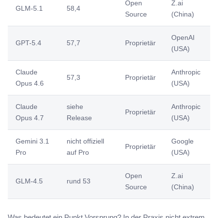
Open
Z.ai
GLM-5.1
58,4
Source
(China)
OpenAI
GPT-5.4
57,7
Proprietär
(USA)
Claude
Anthropic
57,3
Proprietär
Opus 4.6
(USA)
Claude
siehe
Anthropic
Proprietär
Opus 4.7
Release
(USA)
Gemini 3.1
nicht offiziell
Google
Proprietär
Pro
auf Pro
(USA)
Open
Z.ai
GLM-4.5
rund 53
Source
(China)
Was bedeutet ein Punkt Vorsprung? In der Praxis nicht extrem