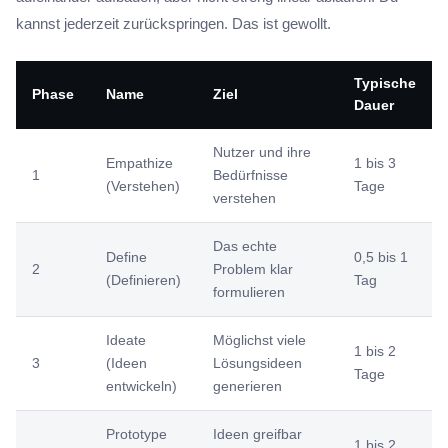
kannst jederzeit zurückspringen. Das ist gewollt.
Typische
Phase
Name
Ziel
Dauer
Nutzer und ihre
Empathize
1 bis 3
1
Bedürfnisse
(Verstehen)
Tage
verstehen
Das echte
Define
0,5 bis 1
2
Problem klar
(Definieren)
Tag
formulieren
Ideate
Möglichst viele
1 bis 2
3
(Ideen
Lösungsideen
Tage
entwickeln)
generieren
Prototype
Ideen greifbar
1 bis 2