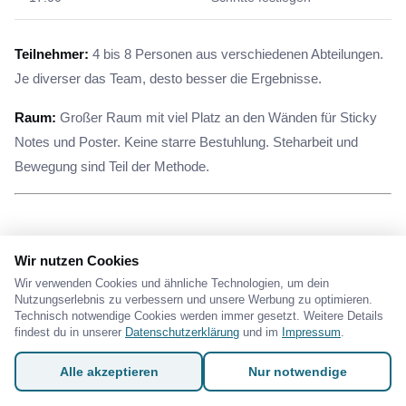
Teilnehmer:
4 bis 8 Personen aus verschiedenen Abteilungen.
Je diverser das Team, desto besser die Ergebnisse.
Raum:
Großer Raum mit viel Platz an den Wänden für Sticky
Notes und Poster. Keine starre Bestuhlung. Steharbeit und
Bewegung sind Teil der Methode.
3 echte Design Thinking Beispiele aus
Wir nutzen Cookies
dem Unternehmensalltag
Wir verwenden Cookies und ähnliche Technologien, um dein
Nutzungserlebnis zu verbessern und unsere Werbung zu optimieren.
Technisch notwendige Cookies werden immer gesetzt. Weitere Details
Beispiel 1: Onboarding neuer Mitarbeiter
findest du in unserer
Datenschutzerklärung
und im
Impressum
.
Problem:
Neue Mitarbeiter brauchen 3 Monate bis sie produktiv
Alle akzeptieren
Nur notwendige
sind. Die Einarbeitung ist unstrukturiert, jede Abteilung macht es