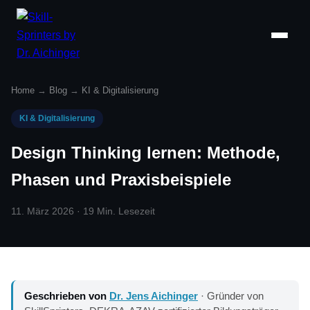
Home
→
Blog
→
KI & Digitalisierung
KI & Digitalisierung
Design Thinking lernen: Methode,
Phasen und Praxisbeispiele
11. März 2026 · 19 Min. Lesezeit
Geschrieben von
Dr. Jens Aichinger
· Gründer von