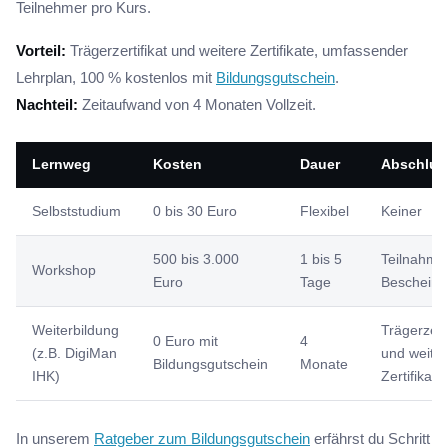
Teilnehmer pro Kurs.
Vorteil:
Trägerzertifikat und weitere Zertifikate, umfassender
Lehrplan, 100 % kostenlos mit
Bildungsgutschein
.
Nachteil:
Zeitaufwand von 4 Monaten Vollzeit.
Lernweg
Kosten
Dauer
Abschlus
Selbststudium
0 bis 30 Euro
Flexibel
Keiner
500 bis 3.000
1 bis 5
Teilnahme
Workshop
Euro
Tage
Bescheini
Weiterbildung
Trägerzerti
0 Euro mit
4
(z.B. DigiMan
und weite
Bildungsgutschein
Monate
IHK)
Zertifikate
In unserem
Ratgeber zum Bildungsgutschein
erfährst du Schritt