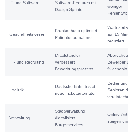
IT und Software
Software-Features mit
weniger
Design Sprints
Fehlentwickl
Wartezeit vo
Krankenhaus optimiert
Gesundheitswesen
auf 15 Minut
Patientenaufnahme
reduziert
Mittelständler
Abbruchquote
HR und Recruiting
verbessert
Bewerber um
Bewerbungsprozess
% gesenkt
Bedienung fü
Deutsche Bahn testet
Logistik
Senioren deut
neue Ticketautomaten
vereinfacht
Stadtverwaltung
Online-Anträ
Verwaltung
digitalisiert
steigen um 6
Bürgerservices