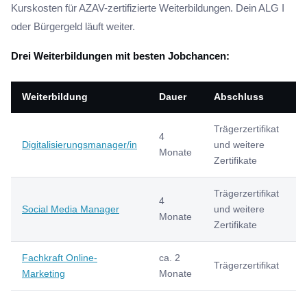
Kurskosten für AZAV-zertifizierte Weiterbildungen. Dein ALG I
oder Bürgergeld läuft weiter.
Drei Weiterbildungen mit besten Jobchancen:
Weiterbildung
Dauer
Abschluss
E
Trägerzertifikat
4
4
Digitalisierungsmanager/in
und weitere
Monate
6
Zertifikate
Trägerzertifikat
4
3
Social Media Manager
und weitere
Monate
5
Zertifikate
Fachkraft Online-
ca. 2
3
Trägerzertifikat
Marketing
Monate
5