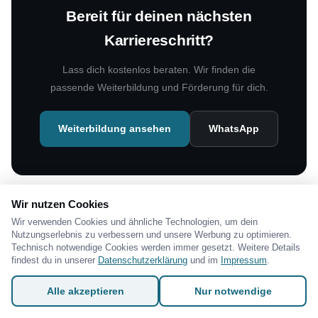
Bereit für deinen nächsten
Karriereschritt?
Lass dich kostenlos beraten. Wir finden die
passende Weiterbildung und Förderung für dich.
Weiterbildung ansehen
WhatsApp
Wir nutzen Cookies
Wir verwenden Cookies und ähnliche Technologien, um dein
Nutzungserlebnis zu verbessern und unsere Werbung zu optimieren.
Technisch notwendige Cookies werden immer gesetzt. Weitere Details
findest du in unserer
Datenschutzerklärung
und im
Impressum
.
Das könnte dich auch interessieren
Alle akzeptieren
Nur notwendige