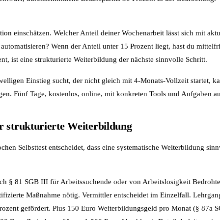
ion einschätzen. Welcher Anteil deiner Wochenarbeit lässt sich mit aktu
 automatisieren? Wenn der Anteil unter 15 Prozent liegt, hast du mittelfr
nt, ist eine strukturierte Weiterbildung der nächste sinnvolle Schritt.
elligen Einstieg sucht, der nicht gleich mit 4-Monats-Vollzeit startet, 
en. Fünf Tage, kostenlos, online, mit konkreten Tools und Aufgaben au
 strukturierte Weiterbildung
hen Selbsttest entscheidet, dass eine systematische Weiterbildung sinnvo
h § 81 SGB III für Arbeitssuchende oder von Arbeitslosigkeit Bedrohte.
fizierte Maßnahme nötig. Vermittler entscheidet im Einzelfall. Lehrgan
rozent gefördert. Plus 150 Euro Weiterbildungsgeld pro Monat (§ 87a S