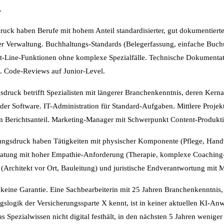
.
uck haben Berufe mit hohem Anteil standardisierter, gut dokumentierter
er Verwaltung. Buchhaltungs-Standards (Belegerfassung, einfache Buch
t-Line-Funktionen ohne komplexe Spezialfälle. Technische Dokumenta
l. Code-Reviews auf Junior-Level.
druck betrifft Spezialisten mit längerer Branchenkenntnis, deren Kernarb
 der Software. IT-Administration für Standard-Aufgaben. Mittlere Proj
 Berichtsanteil. Marketing-Manager mit Schwerpunkt Content-Produkti
ungsdruck haben Tätigkeiten mit physischer Komponente (Pflege, Hand
eratung mit hoher Empathie-Anforderung (Therapie, komplexe Coaching-S
 (Architekt vor Ort, Bauleitung) und juristische Endverantwortung mit
 keine Garantie. Eine Sachbearbeiterin mit 25 Jahren Branchenkenntnis, 
slogik der Versicherungssparte X kennt, ist in keiner aktuellen KI-An
as Spezialwissen nicht digital festhält, in den nächsten 5 Jahren weni