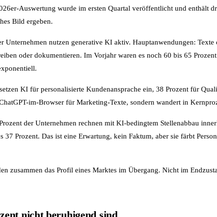
2026er-Auswertung wurde im ersten Quartal veröffentlicht und enthält dr
hes Bild ergeben.
er Unternehmen nutzen generative KI aktiv. Hauptanwendungen: Texte er
reiben oder dokumentieren. Im Vorjahr waren es noch 60 bis 65 Prozent
exponentiell.
setzen KI für personalisierte Kundenansprache ein, 38 Prozent für Quali
r ChatGPT-im-Browser für Marketing-Texte, sondern wandert in Kernpro
5 Prozent der Unternehmen rechnen mit KI-bedingtem Stellenabbau inner
 es 37 Prozent. Das ist eine Erwartung, kein Faktum, aber sie färbt Pers
lden zusammen das Profil eines Marktes im Übergang. Nicht im Endzusta
ent nicht beruhigend sind