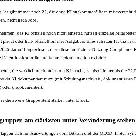
s "es gibt immer noch 22, die ohne KI auskommen" liest, missversteht d
en, nicht nach Jobs.
nehmen, das KI offiziell noch nicht einsetzt, nutzen einzelne Mitarbeit
 privat oder halb-offiziell für ihre Aufgaben. Eine Schatten-IT, die in v
t 2025 darauf hingewiesen, dass diese inoffizielle Nutzung Compliance-R
 Datenflusskontrolle und keine Dokumentation existiert.
iter, die wirklich noch nichts mit KI macht, ist also kleiner als die 22 
, ob du KI dokumentiert nutzt (mit Schulungsnachweis, dokumentierten P
s) oder undokumentiert.
er die zweite Gruppe steht stärker unter Druck.
gruppen am stärksten unter Veränderung stehen
lappen sich mit Auswertungen vom Bitkom und der OECD. In der Synt