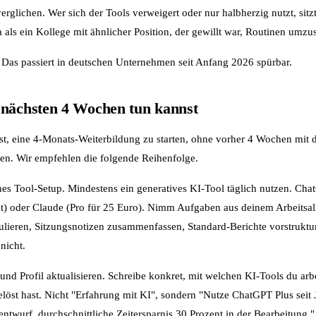
rglichen. Wer sich der Tools verweigert oder nur halbherzig nutzt, sit
 als ein Kollege mit ähnlicher Position, der gewillt war, Routinen umzus
t. Das passiert in deutschen Unternehmen seit Anfang 2026 spürbar.
 nächsten 4 Wochen tun kannst
ist, eine 4-Monats-Weiterbildung zu starten, ohne vorher 4 Wochen mit 
ben. Wir empfehlen die folgende Reihenfolge.
es Tool-Setup. Mindestens ein generatives KI-Tool täglich nutzen. Cha
) oder Claude (Pro für 25 Euro). Nimm Aufgaben aus deinem Arbeitsallt
mulieren, Sitzungsnotizen zusammenfassen, Standard-Berichte vorstruktu
nicht.
nd Profil aktualisieren. Schreibe konkret, mit welchen KI-Tools du arb
öst hast. Nicht "Erfahrung mit KI", sondern "Nutze ChatGPT Plus seit 
twurf, durchschnittliche Zeitersparnis 30 Prozent in der Bearbeitung."