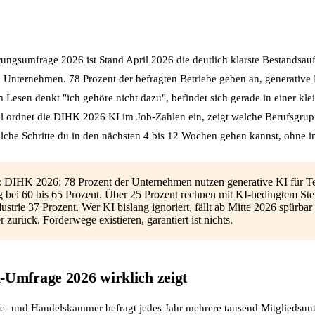
rungsumfrage 2026 ist Stand April 2026 die deutlich klarste Bestandsa
 Unternehmen. 78 Prozent der befragten Betriebe geben an, generative 
 Lesen denkt "ich gehöre nicht dazu", befindet sich gerade in einer kl
el ordnet die DIHK 2026 KI im Job-Zahlen ein, zeigt welche Berufsgrup
lche Schritte du in den nächsten 4 bis 12 Wochen gehen kannst, ohne in
:
DIHK 2026: 78 Prozent der Unternehmen nutzen generative KI für Tex
g bei 60 bis 65 Prozent. Über 25 Prozent rechnen mit KI-bedingtem Ste
dustrie 37 Prozent. Wer KI bislang ignoriert, fällt ab Mitte 2026 spürbar
zurück. Förderwege existieren, garantiert ist nichts.
Umfrage 2026 wirklich zeigt
ie- und Handelskammer befragt jedes Jahr mehrere tausend Mitgliedsu