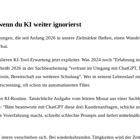
wenn du KI weiter ignorierst
ungen, die seit Anfang 2026 in unsere Zielmärkte fließen, einen Wande
rbar.
lieren KI-Tool-Erwartung jetzt expliziter. Was 2024 noch "Erfahrung mi
eißt 2026 in der Sachbearbeitung "vertraut im Umgang mit ChatGPT, M
ools, Bereitschaft zur weiteren Schulung". Wer in seinem Lebenslauf nic
screening, oft schon im automatisierten Filter.
en KI-Routine. Tatsächliche Aufgabe vom letzten Monat aus einer Sachb
: "Bitte beantworte mit ChatGPT diese drei Kundenanfragen, schicke u
 Vorerfahrung macht, schreibt schlechte Prompts und liefert mittelmäß
intern verschieben sich. Bei wiederkehrenden Tätigkeiten wird der Ze