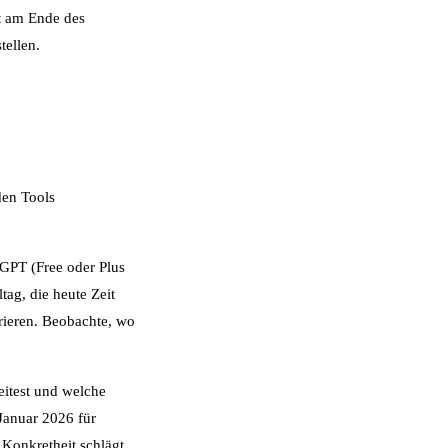
zt am Ende des
tellen.
den Tools
tGPT (Free oder Plus
ag, die heute Zeit
rieren. Beobachte, wo
eitest und welche
Januar 2026 für
 Konkretheit schlägt