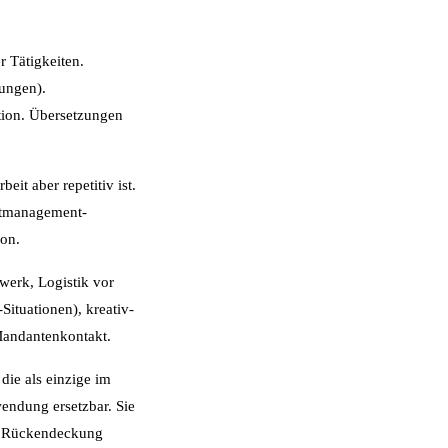
 Tätigkeiten.
ungen).
tion. Übersetzungen
eit aber repetitiv ist.
ektmanagement-
on.
werk, Logistik vor
ituationen), kreativ-
 Mandantenkontakt.
die als einzige im
wendung ersetzbar. Sie
ger Rückendeckung