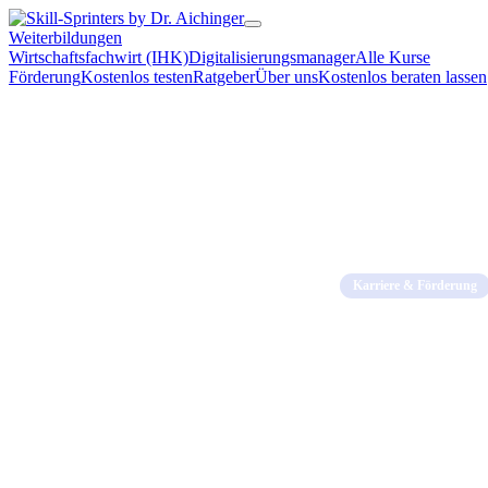
Weiterbildungen
Wirtschaftsfachwirt (IHK)
Digitalisierungsmanager
Alle Kurse
Förderung
Kostenlos testen
Ratgeber
Über uns
Kostenlos beraten lassen
Home
→
Blog
→
Karrie
Karriere & Förderung
DIHK-Umfrage
nicht dazu ge
29. April 2026 · 9 Min.