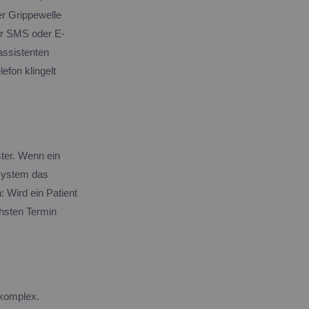
r Grippewelle
er SMS oder E-
assistenten
fon klingelt
ter. Wenn ein
 System das
 Wird ein Patient
chsten Termin
 komplex.