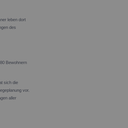
ner leben dort
ungen des
i 80 Bewohnern
t sich die
legeplanung vor.
gen aller