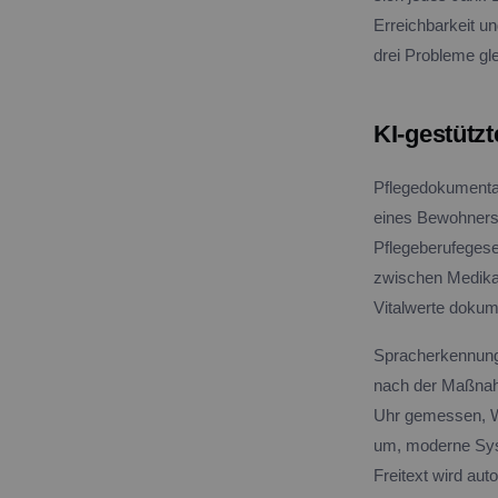
Erreichbarkeit un
drei Probleme gl
KI-gestütz
Pflegedokumentat
eines Bewohners 
Pflegeberufegeset
zwischen Medikam
Vitalwerte dokum
Spracherkennungs
nach der Maßnahm
Uhr gemessen, We
um, moderne Sys
Freitext wird aut