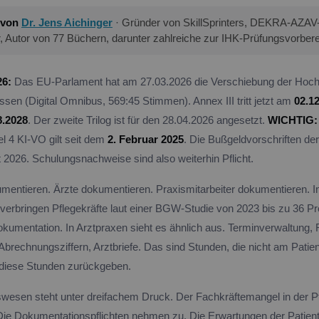
 von
Dr. Jens Aichinger
· Gründer von SkillSprinters, DEKRA-AZAV-ze
r, Autor von 77 Büchern, darunter zahlreiche zur IHK-Prüfungsvorbere
26:
Das EU-Parlament hat am 27.03.2026 die Verschiebung der Hochr
ssen (Digital Omnibus, 569:45 Stimmen). Annex III tritt jetzt am
02.1
8.2028
. Der zweite Trilog ist für den 28.04.2026 angesetzt.
WICHTIG:
kel 4 KI-VO gilt seit dem
2. Februar 2025
. Die Bußgeldvorschriften de
t 2026. Schulungsnachweise sind also weiterhin Pflicht.
umentieren. Ärzte dokumentieren. Praxismitarbeiter dokumentieren. 
erbringen Pflegekräfte laut einer BGW-Studie von 2023 bis zu 36 Pro
Dokumentation. In Arztpraxen sieht es ähnlich aus. Terminverwaltung,
brechnungsziffern, Arztbriefe. Das sind Stunden, die nicht am Patie
 diese Stunden zurückgeben.
esen steht unter dreifachem Druck. Der Fachkräftemangel in der Pf
 Die Dokumentationspflichten nehmen zu. Die Erwartungen der Patien