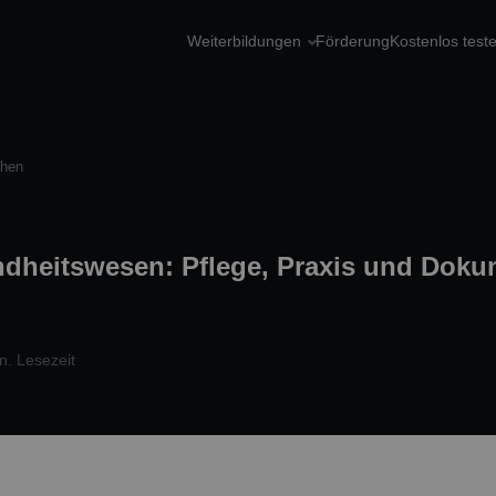
Weiterbildungen
Förderung
Kostenlos test
chen
dheitswesen: Pflege, Praxis und Doku
n. Lesezeit