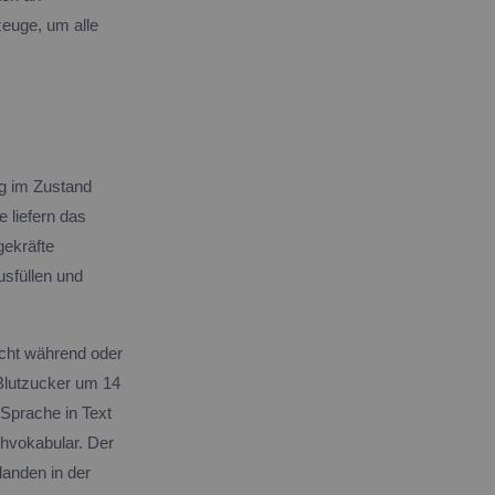
zeuge, um alle
ng im Zustand
 liefern das
gekräfte
sfüllen und
icht während oder
Blutzucker um 14
Sprache in Text
hvokabular. Der
landen in der