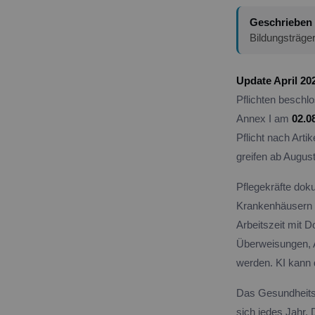
Geschrieben
Bildungsträge
Update April 20
Pflichten beschlo
Annex I am
02.0
Pflicht nach Arti
greifen ab Augus
Pflegekräfte dok
Krankenhäusern v
Arbeitszeit mit 
Überweisungen, A
werden. KI kann
Das Gesundheitsw
sich jedes Jahr.