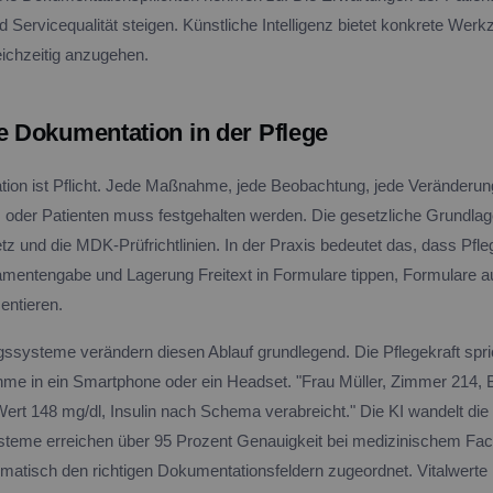
d Servicequalität steigen. Künstliche Intelligenz bietet konkrete Werk
eichzeitig anzugehen.
te Dokumentation in der Pflege
ion ist Pflicht. Jede Maßnahme, jede Beobachtung, jede Veränderu
oder Patienten muss festgehalten werden. Die gesetzliche Grundlage
z und die MDK-Prüfrichtlinien. In der Praxis bedeutet das, dass Pfle
entengabe und Lagerung Freitext in Formulare tippen, Formulare au
entieren.
systeme verändern diesen Ablauf grundlegend. Die Pflegekraft spr
e in ein Smartphone oder ein Headset. "Frau Müller, Zimmer 214, 
rt 148 mg/dl, Insulin nach Schema verabreicht." Die KI wandelt die 
teme erreichen über 95 Prozent Genauigkeit bei medizinischem Fac
omatisch den richtigen Dokumentationsfeldern zugeordnet. Vitalwerte 