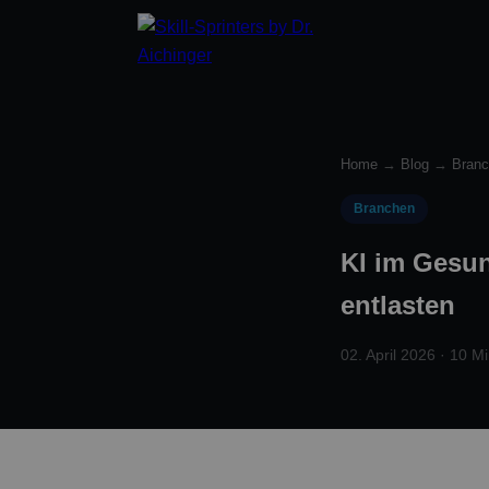
Home
→
Blog
→
Bran
Branchen
KI im Gesun
entlasten
02. April 2026 · 10 Mi