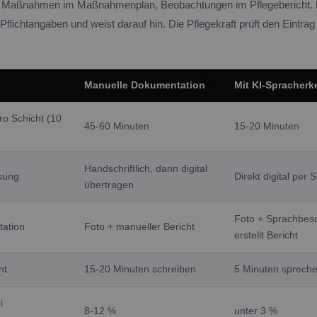
le, Maßnahmen im Maßnahmenplan, Beobachtungen im Pflegebericht
Pflichtangaben und weist darauf hin. Die Pflegekraft prüft den Eintrag 
Manuelle Dokumentation
Mit KI-Spracher
ro Schicht (10
45-60 Minuten
15-20 Minuten
Handschriftlich, dann digital
ssung
Direkt digital per 
übertragen
Foto + Sprachbesc
ation
Foto + manueller Bericht
erstellt Bericht
ht
15-20 Minuten schreiben
5 Minuten sprechen
i
8-12 %
unter 3 %