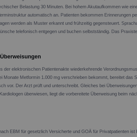
ychischer Belastung 30 Minuten. Bei hohem Akutaufkommen wie eine
 Terminstruktur automatisch an. Patienten bekommen Erinnerungen p
sagen werden als Muster erkannt und frühzeitig gegensteuert. Sprach
sche telefonisch entgegen und buchen selbstständig. Das Praxistele
 Überweisungen
us der elektronischen Patientenakte wiederkehrende Verordnungsmus
drei Monate Metformin 1.000 mg verschrieben bekommt, bereitet das
h vor. Der Arzt prüft und unterschreibt. Gleiches bei Überweisungen:
ardiologen überwiesen, liegt die vorbereitete Überweisung beim nä
ach EBM für gesetzlich Versicherte und GOÄ für Privatpatienten ist