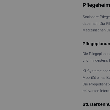
Pflegeheim
Stationäre Pfleg
dauerhaft. Die P
Medizinischen Di
Pflegeplanu
Die Pflegeplanun
und mindestens ha
KI-Systeme analy
Mobilität eines 
Die Pflegedienstl
relevanten Infor
Sturzerkenn