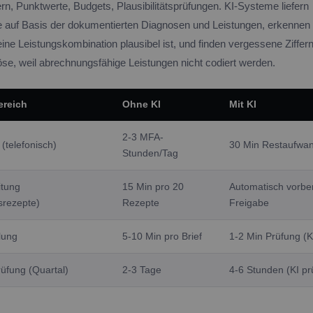
rn, Punktwerte, Budgets, Plausibilitätsprüfungen. KI-Systeme liefern
 auf Basis der dokumentierten Diagnosen und Leistungen, erkennen 
ne Leistungskombination plausibel ist, und finden vergessene Ziffern
se, weil abrechnungsfähige Leistungen nicht codiert werden.
ereich
Ohne KI
Mit KI
2-3 MFA-
(telefonisch)
30 Min Restaufwa
Stunden/Tag
itung
15 Min pro 20
Automatisch vorber
srezepte)
Rezepte
Freigabe
llung
5-10 Min pro Brief
1-2 Min Prüfung (K
üfung (Quartal)
2-3 Tage
4-6 Stunden (KI prü