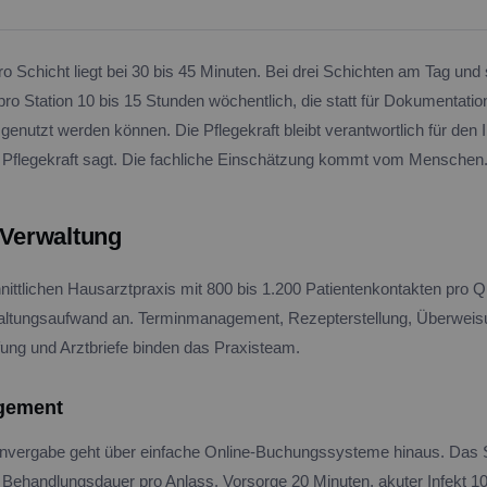
o Schicht liegt bei 30 bis 45 Minuten. Bei drei Schichten am Tag und
o Station 10 bis 15 Stunden wöchentlich, die statt für Dokumentation
genutzt werden können. Die Pflegekraft bleibt verantwortlich für den I
e Pflegekraft sagt. Die fachliche Einschätzung kommt vom Menschen
-Verwaltung
nittlichen Hausarztpraxis mit 800 bis 1.200 Patientenkontakten pro Qua
waltungsaufwand an. Terminmanagement, Rezepterstellung, Überweis
ng und Arztbriefe binden das Praxisteam.
gement
invergabe geht über einfache Online-Buchungssysteme hinaus. Das 
e Behandlungsdauer pro Anlass. Vorsorge 20 Minuten, akuter Infekt 1