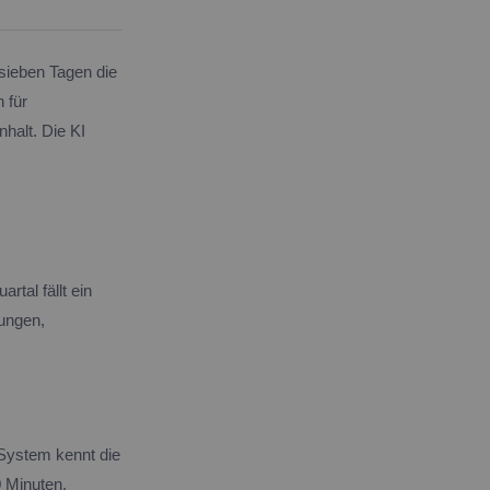
 sieben Tagen die
 für
nhalt. Die KI
.
rtal fällt ein
ungen,
System kennt die
0 Minuten,