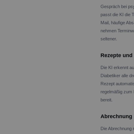
Gespräch bei ps
passt die KI die
Mail, häufige Ab
nehmen Terminwün
seltener.
Rezepte und
Die KI erkennt a
Diabetiker alle 
Rezept automatisc
regelmäßig zum K
bereit.
Abrechnung
Die Abrechnung n