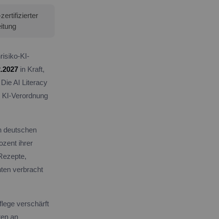
rtifizierter
itung
isiko-KI-
2.2027
in Kraft,
Die AI Literacy
r KI-Verordnung
In deutschen
zent ihrer
 Rezepte,
nten verbracht
lege verschärft
ten an