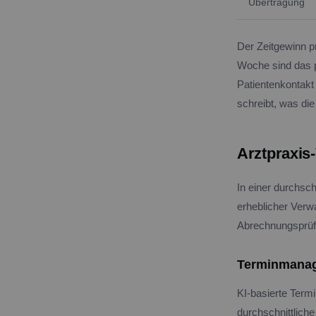
Übertragung
Der Zeitgewinn pr
Woche sind das pr
Patientenkontakt 
schreibt, was di
Arztpraxis
In einer durchsch
erheblicher Ver
Abrechnungsprüfu
Terminmana
KI-basierte Term
durchschnittlich