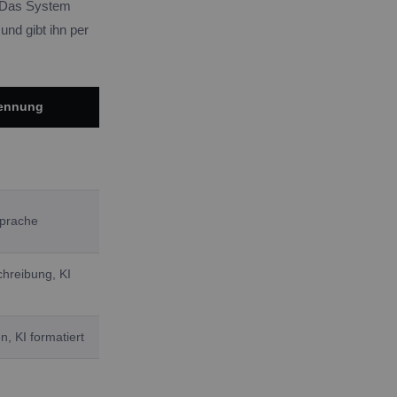
. Das System
und gibt ihn per
kennung
Sprache
hreibung, KI
, KI formatiert