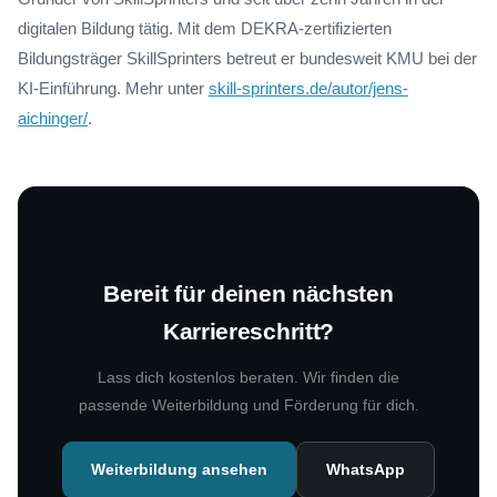
digitalen Bildung tätig. Mit dem DEKRA-zertifizierten
Bildungsträger SkillSprinters betreut er bundesweit KMU bei der
KI-Einführung. Mehr unter
skill-sprinters.de/autor/jens-
aichinger/
.
Bereit für deinen nächsten
Karriereschritt?
Lass dich kostenlos beraten. Wir finden die
passende Weiterbildung und Förderung für dich.
Weiterbildung ansehen
WhatsApp