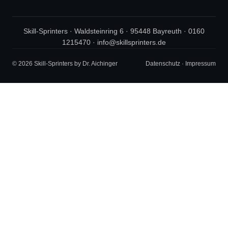
Skill-Sprinters · Waldsteinring 6 · 95448 Bayreuth ·
0160
1215470
·
info@skillsprinters.de
© 2026 Skill-Sprinters by Dr. Aichinger
Datenschutz
·
Impressum