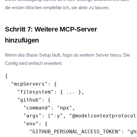
die ersten Wochen empfehle ich, sie aktiv zu lassen.
Schritt 7: Weitere MCP-Server
hinzufügen
Wenn das Basis-Setup läuft, fügst du weitere Server hinzu. Die
Config wird einfach erweitert:
{

  "mcpServers": {

    "filesystem": { ... },

    "github": {

      "command": "npx",

      "args": ["-y", "@modelcontextprotocol
      "env": {

        "GITHUB_PERSONAL_ACCESS_TOKEN": "gh