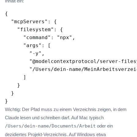
Inhalt ein:
{

  "mcpServers": {

    "filesystem": {

      "command": "npx",

      "args": [

        "-y",

        "@modelcontextprotocol/server-filesy
        "/Users/dein-name/MeinArbeitsverzeic
      ]

    }

  }

Wichtig: Der Pfad muss zu einem Verzeichnis zeigen, in dem
Claude lesen und schreiben darf. Auf Mac typisch
/Users/dein-name/Documents/Arbeit
oder ein
dezidiertes Projekt-Verzeichnis. Auf Windows etwa