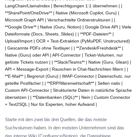
LangChain/LlamaIndex | Berechtigungen 1:1 übernehmen | |
**SharePoint/OneDrive** | Native (Microsoft Copilot, Guru) |
Microsoft Graph API | Verschachtelte Ordnerstrukturen | |
**Google Drive** | Native (Guru, Notion) | Google Drive API | Viele
Dateiformate (Docs, Sheets, Slides) | | **PDF-Dateien** |
Upload/Import | OCR + Text-Extraktion (PyMuPDF, Unstructured)
| Gescannte PDFs ohne Textlayer | | **Zendesk/Freshdesk** |
Native (Guru) oder API | API-Connector | Ticket-Volumen, nur
gelöste Tickets nutzen | | **Slack/Teams** | Native (Guru, Glean) |
API + Message-Export | Rauschen in Chat-Nachrichten filtern | |
**E-Mail** | Begrenzt (Guru) | IMAP-Connector | Datenschutz, nur
geteilte Postfächer | | **ERP/Warenwirtschaft** | Selten nativ |
Custom API-Connector | Strukturierte Daten in natürliche Sprache
übersetzen | | **Datenbanken (SQL)** | Nein | Custom Connector
+ Text2SQL | Nur für Experten, hoher Aufwand |
Starte mit den zwei bis drei Quellen, die das meiste
Suchvolumen haben. In den meisten Unternehmen sind das
das interne Wiki (Confluence/Notion), die Dateiablage