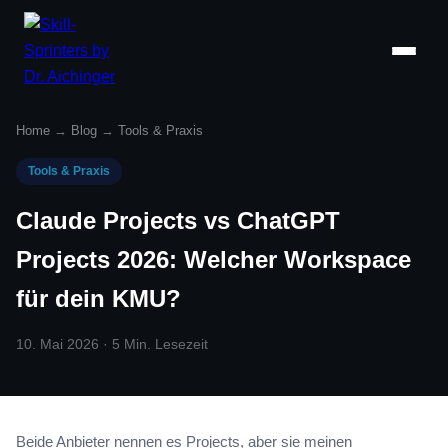
Home
→
Blog
→
Tools & Praxis
Tools & Praxis
Claude Projects vs ChatGPT
Projects 2026: Welcher Workspace
für dein KMU?
10. Mai 2026 · 5 Min. Lesezeit
Beide Anbieter nennen es Projects, aber sie meinen