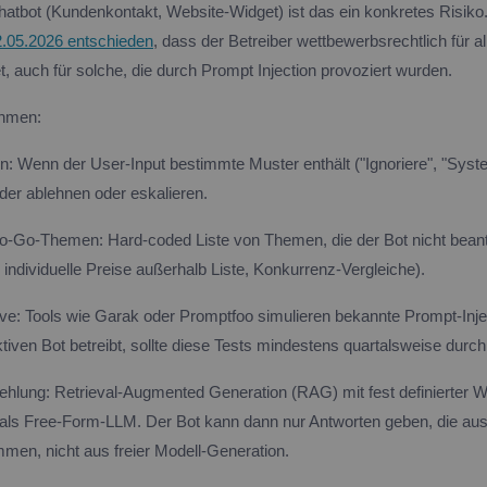
Chatbot (Kundenkontakt, Website-Widget) ist das ein konkretes Risik
05.2026 entschieden
, dass der Betreiber wettbewerbsrechtlich für 
t, auch für solche, die durch Prompt Injection provoziert wurden.
hmen:
on: Wenn der User-Input bestimmte Muster enthält ("Ignoriere", "Sys
weder ablehnen oder eskalieren.
 No-Go-Themen: Hard-coded Liste von Themen, die der Bot nicht bean
individuelle Preise außerhalb Liste, Konkurrenz-Vergleiche).
ive: Tools wie Garak oder Promptfoo simulieren bekannte Prompt-Injec
iven Bot betreibt, sollte diese Tests mindestens quartalsweise durch
ehlung: Retrieval-Augmented Generation (RAG) mit fest definierter W
r als Free-Form-LLM. Der Bot kann dann nur Antworten geben, die au
n, nicht aus freier Modell-Generation.