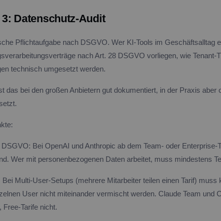
3: Datenschutz-Audit
stische Pflichtaufgabe nach DSGVO. Wer KI-Tools im Geschäftsalltag 
agsverarbeitungsverträge nach Art. 28 DSGVO vorliegen, wie Tenant-T
gen technisch umgesetzt werden.
t das bei den großen Anbietern gut dokumentiert, in der Praxis aber o
setzt.
kte:
 DSGVO: Bei OpenAI und Anthropic ab dem Team- oder Enterprise-Ta
hlend. Wer mit personenbezogenen Daten arbeitet, muss mindestens T
Bei Multi-User-Setups (mehrere Mitarbeiter teilen einen Tarif) muss k
inzelnen User nicht miteinander vermischt werden. Claude Team un
 Free-Tarife nicht.