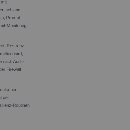
 mit
Deutschland
an, Prompt-
mit-Monitoring,
et. Resilienz
ittiert wird,
e nach Audit-
der Firewall
 deutschen
t der
silienz-Routinen