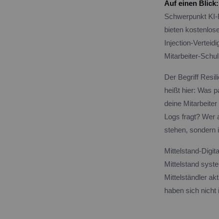
Auf einen Blick:
Schwerpunkt KI-R
bieten kostenlos
Injection-Verteid
Mitarbeiter-Schu
Der Begriff Resil
heißt hier: Was p
deine Mitarbeite
Logs fragt? Wer a
stehen, sondern 
Mittelstand-Digi
Mittelstand syst
Mittelständler ak
haben sich nicht