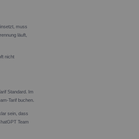
einsetzt, muss
rennung läuft,
ft nicht
rif Standard. Im
eam-Tarif buchen.
lar sein, dass
d ChatGPT Team