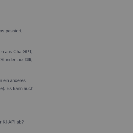
as passiert,
men aus ChatGPT,
Stunden ausfällt,
nn ein anderes
de). Es kann auch
r KI-API ab?