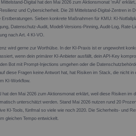
Mittelstand-Digital hat den Mai 2026 zum Aktionsmonat 'mAI' erklärt,
esilienz und Cybersicherheit. Die 28 Mittelstand-Digital-Zentren in 
e Erstberatungen. Sieben konkrete Maßnahmen für KMU: KI-Notfallpl
igung, Datenschutz-Audit, Modell-Versions-Pinning, Audit-Log, Rate-Li
lung nach Art. 4 KI-VO.
ienz wird gerne zur Worthülse. In der KI-Praxis ist er ungewohnt konkr
assiert, wenn dein primärer KI-Anbieter ausfällt, dein API-Key komprom
r den Bot mit Prompt-Injections umgehen oder die Datenschutzbehörd
uf diese Fragen keine Antwort hat, hat Risiken im Stack, die nicht in 
im KI-Workflow.
tal hat den Mai 2026 zum Aktionsmonat erklärt, weil diese Risiken im
ematisch unterschätzt werden. Stand Mai 2026 nutzen rund 20 Prozen
tive KI-Tools, fünfmal so viele wie noch 2020. Die Sicherheits- und Re
 im gleichen Tempo entwickelt.