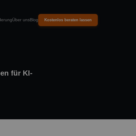
derung
Über uns
Blog
Kostenlos beraten lassen
n für KI-