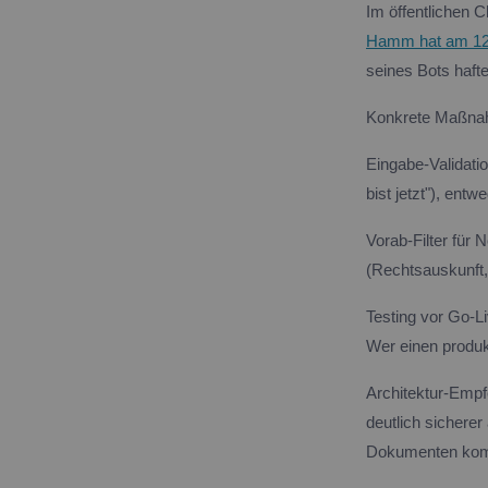
Im öffentlichen 
Hamm hat am 12.
seines Bots hafte
Konkrete Maßna
Eingabe-Validati
bist jetzt"), ent
Vorab-Filter für
(Rechtsauskunft, 
Testing vor Go-L
Wer einen produkt
Architektur-Empf
deutlich sichere
Dokumenten komme