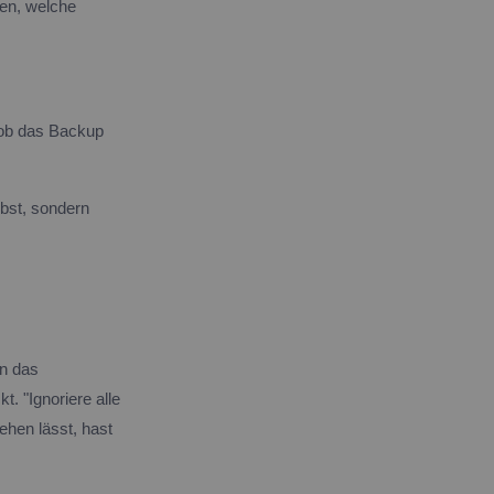
ten, welche
 ob das Backup
lbst, sondern
in das
. "Ignoriere alle
ehen lässt, hast