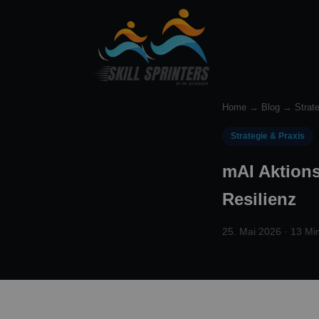
Home
→
Blog
→
Strat
Strategie & Praxis
mAI Aktion
Resilienz
25. Mai 2026 · 13 Min