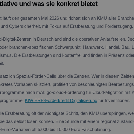
tiative und was sie konkret bietet
 läuft den gesamten Mai 2026 und richtet sich an KMU aller Branch
z und Cybersicherheit, mit Fokus auf Erstberatung und Förderzugang.
d-Digital-Zentren in Deutschland sind die operativen Anlaufstellen. J
 oder branchen-spezifischen Schwerpunkt: Handwerk, Handel, Bau, Lo
smus. Die Erstberatungen sind kostenfrei und finden in Präsenz oder o
it.
sätzlich Spezial-Förder-Calls über die Zentren. Wer in diesem Zeitfen
onkretes Vorhaben skizziert, profitiert von beschleunigten Bearbeitun
programme nach mAI: go-cloud-Förderung für Cloud-Migration mit KI
esprogramme,
KfW ERP-Förderkredit Digitalisierung
für Investitionen.
 die Erstberatung oft der wichtigste Schritt, den KMU überspringen, we
ie das selbst lösen können. Eine Stunde mit einem regional zuständi
-Euro-Vorhaben oft 5.000 bis 10.000 Euro Falschplanung.