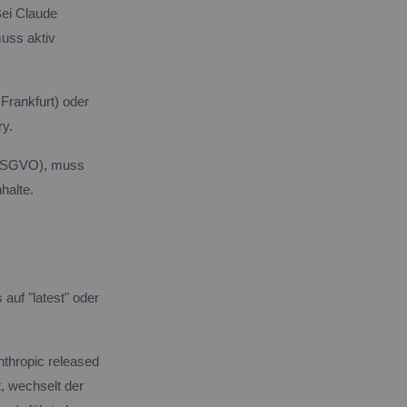
Bei Claude
uss aktiv
Frankfurt) oder
ry.
7 DSGVO), muss
halte.
 auf "latest" oder
nthropic released
, wechselt der