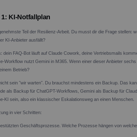
: KI-Notfallplan
enehmste Teil der Resilienz-Arbeit. Du musst dir die Frage stellen: w
r KI-Anbieter ausfällt?
s: dein FAQ-Bot läuft auf Claude Cowork, deine Vertriebsmails kom
e-Workflow nutzt Gemini in M365. Wenn einer dieser Anbieter sechs 
deinem Betrieb?
 nicht sein "wir warten". Du brauchst mindestens ein Backup. Das ka
ude als Backup für ChatGPT-Workflows, Gemini als Backup für Clau
e-KI sein, also ein klassischer Eskalationsweg an einen Menschen.
ng in vier Schritten:
I-gestützten Geschäftsprozesse. Welche Prozesse hängen von welche