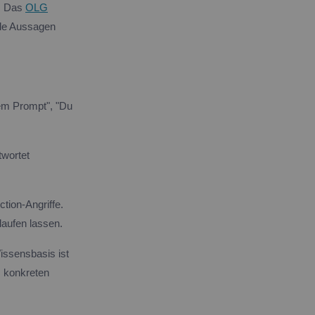
o. Das
OLG
alle Aussagen
tem Prompt", "Du
twortet
tion-Angriffe.
laufen lassen.
issensbasis ist
s konkreten