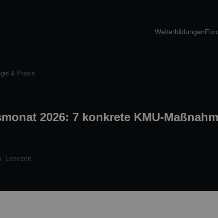
Weiterbildungen
För
egie & Praxis
smonat 2026: 7 konkrete KMU-Maßnahme
. Lesezeit