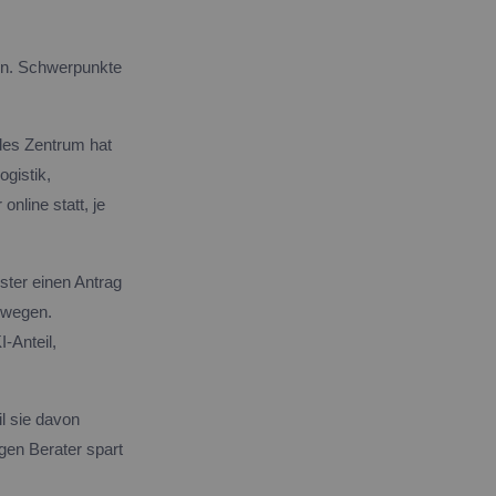
en. Schwerpunkte
edes Zentrum hat
gistik,
nline statt, je
ster einen Antrag
gswegen.
-Anteil,
il sie davon
gen Berater spart