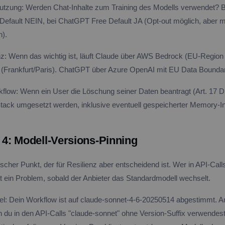
utzung: Werden Chat-Inhalte zum Training des Modells verwendet? 
Default NEIN, bei ChatGPT Free Default JA (Opt-out möglich, aber m
n).
: Wenn das wichtig ist, läuft Claude über AWS Bedrock (EU-Region 
 (Frankfurt/Paris). ChatGPT über Azure OpenAI mit EU Data Bounda
kflow: Wenn ein User die Löschung seiner Daten beantragt (Art. 1
tack umgesetzt werden, inklusive eventuell gespeicherter Memory-In
: Modell-Versions-Pinning
ischer Punkt, der für Resilienz aber entscheidend ist. Wer in API-Calls
hat ein Problem, sobald der Anbieter das Standardmodell wechselt.
el: Dein Workflow ist auf claude-sonnet-4-6-20250514 abgestimmt. A
 du in den API-Calls "claude-sonnet" ohne Version-Suffix verwendest