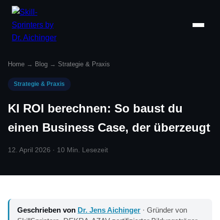
Home
→
Blog
→
Strategie & Praxis
Strategie & Praxis
KI ROI berechnen: So baust du
einen Business Case, der überzeugt
12. April 2026 · 10 Min. Lesezeit
Geschrieben von
Dr. Jens Aichinger
· Gründer von