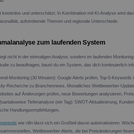
ab.
t kostenlos und unterschätzt. In Kombination mit KI-Analyse wird dar
aisonalität, aufstrebende Themen und regionale Unterschiede.
nmalanalyse zum laufenden System
egt nicht in der einmaligen Analyse, sondern im laufenden Monitoring.
tudie zu beauftragen, baust du ein System, das dich kontinuierlich inf
end-Monitoring (30 Minuten): Google Alerts prüfen, Top-5-Keywords 
xity-Recherche zu Branchennews. Monatliches Wettbewerber-Update
bsites auf Änderungen prüfen, neue Bewertungen analysieren, Prei
uartalsweise Tiefenanalyse (ein Tag): SWOT-Aktualisierung, Kunden
gische Handlungsempfehlungen.
ungstools
wie n8n lässt sich ein Großteil davon automatisieren. Wöch
zusammenstellen. Wettbewerber-Alerts, die bei Preisänderungen feuer