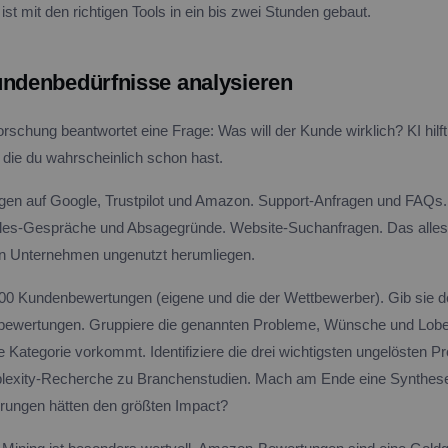
t mit den richtigen Tools in ein bis zwei Stunden gebaut.
undenbedürfnisse analysieren
rschung beantwortet eine Frage: Was will der Kunde wirklich? KI hilft
 die du wahrscheinlich schon hast.
en auf Google, Trustpilot und Amazon. Support-Anfragen und FAQs.
es-Gespräche und Absagegründe. Website-Suchanfragen. Das alles
en Unternehmen ungenutzt herumliegen.
0 Kundenbewertungen (eigene und die der Wettbewerber). Gib sie de
bewertungen. Gruppiere die genannten Probleme, Wünsche und Lobe 
de Kategorie vorkommt. Identifiziere die drei wichtigsten ungelösten P
plexity-Recherche zu Branchenstudien. Mach am Ende eine Synthese
rungen hätten den größten Impact?