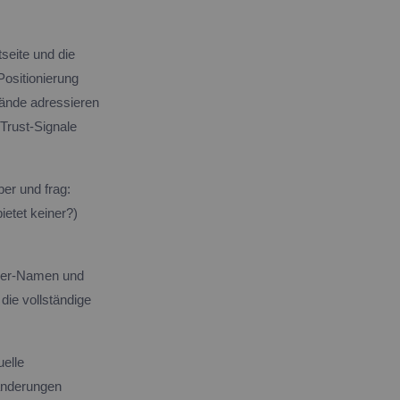
seite und die
Positionierung
wände adressieren
Trust-Signale
er und frag:
etet keiner?)
rber-Namen und
die vollständige
uelle
änderungen