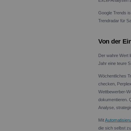
Excel-Analysen 
Google Trends is
Trendradar für S
Von der Ei
Der wahre Wert li
Jahr eine teure S
Wöchentliches Tr
checken, Perple
Wettbewerber-We
dokumentieren. Q
Analyse, strate
Mit
Automatisier
die sich selbst 