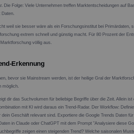
ar. Die Folge: Viele Unternehmen treffen Marktentscheidungen auf Ba
t Daten.
cht weil sie besser wäre als ein Forschungsinstitut bei Primärdaten, s
orschung extrem schnell und günstig macht. Für 80 Prozent der En
 Marktforschung völlig aus.
rend-Erkennung
en, bevor sie Mainstream werden, ist der heilige Gral der Marktfors
 möglich.
gt dir das Suchvolumen für beliebige Begriffe über die Zeit. Allein ist
ombination mit KI wird daraus ein Trend-Radar. Der Workflow: Definie
 dein Geschäft relevant sind. Exportiere die Google Trends Daten für 
Daten in Claude oder ChatGPT mit dem Prompt "Analysiere diese Go
chbegriffe zeigen einen steigenden Trend? Welche saisonalen Must