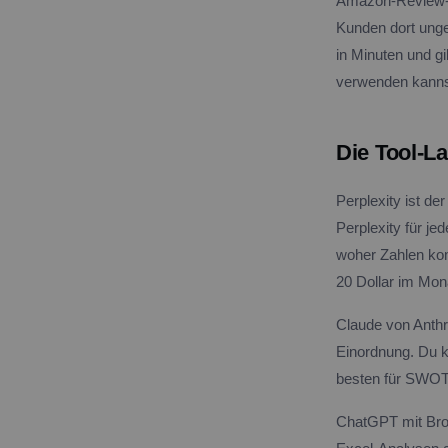
Amazon-Review-Mi
Kunden dort ungef
in Minuten und g
verwenden kanns
Die Tool-L
Perplexity ist de
Perplexity für j
woher Zahlen ko
20 Dollar im Mon
Claude von Anthr
Einordnung. Du 
besten für SWOT-
ChatGPT mit Bro