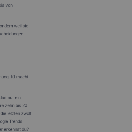
sis von
ondern weil sie
tscheidungen
chung. KI macht
 das nur ein
re zehn bis 20
die letzten zwölf
ogle Trends
er erkennst du?