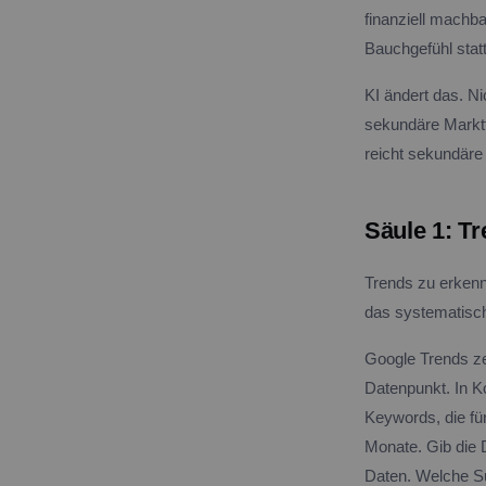
finanziell machb
Bauchgefühl stat
KI ändert das. Ni
sekundäre Marktf
reicht sekundäre
Säule 1: T
Trends zu erkenn
das systematisch
Google Trends zei
Datenpunkt. In K
Keywords, die für
Monate. Gib die 
Daten. Welche Su