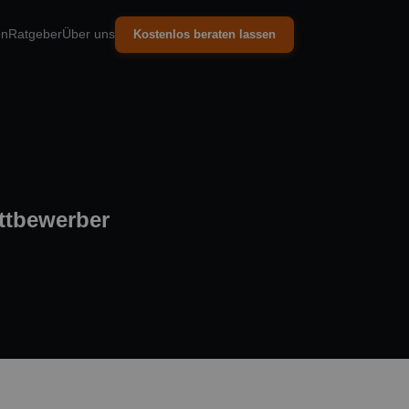
en
Ratgeber
Über uns
Kostenlos beraten lassen
ttbewerber