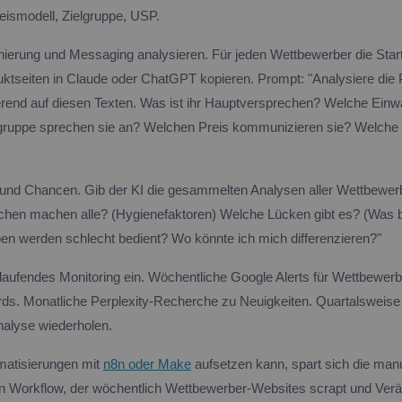
eismodell, Zielgruppe, USP.
onierung und Messaging analysieren. Für jeden Wettbewerber die Start
uktseiten in Claude oder ChatGPT kopieren. Prompt: "Analysiere die 
erend auf diesen Texten. Was ist ihr Hauptversprechen? Welche Ein
gruppe sprechen sie an? Welchen Preis kommunizieren sie? Welche 
 und Chancen. Gib der KI die gesammelten Analysen aller Wettbewerb
hen machen alle? (Hygienefaktoren) Welche Lücken gibt es? (Was bi
en werden schlecht bedient? Wo könnte ich mich differenzieren?"
 laufendes Monitoring ein. Wöchentliche Google Alerts für Wettbewe
ds. Monatliche Perplexity-Recherche zu Neuigkeiten. Quartalsweise 
nalyse wiederholen.
matisierungen mit
n8n oder Make
aufsetzen kann, spart sich die man
n Workflow, der wöchentlich Wettbewerber-Websites scrapt und Ver