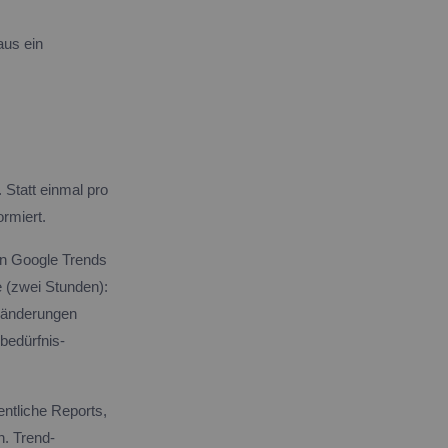
aus ein
 Statt einmal pro
ormiert.
in Google Trends
 (zwei Stunden):
sänderungen
bedürfnis-
entliche Reports,
n. Trend-