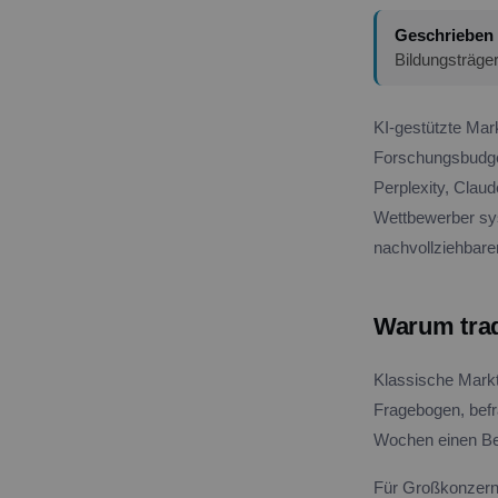
Geschrieben
Bildungsträge
KI-gestützte Mar
Forschungsbudget
Perplexity, Clau
Wettbewerber sys
nachvollziehbare
Warum trad
Klassische Marktf
Fragebogen, befra
Wochen einen Ber
Für Großkonzerne 