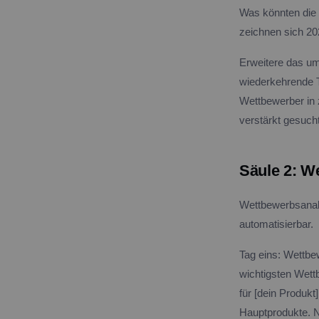
Was könnten die 
zeichnen sich 20
Erweitere das um
wiederkehrende T
Wettbewerber in z
verstärkt gesuch
Säule 2: W
Wettbewerbsanaly
automatisierbar.
Tag eins: Wettbew
wichtigsten Wettb
für [dein Produk
Hauptprodukte. Ne