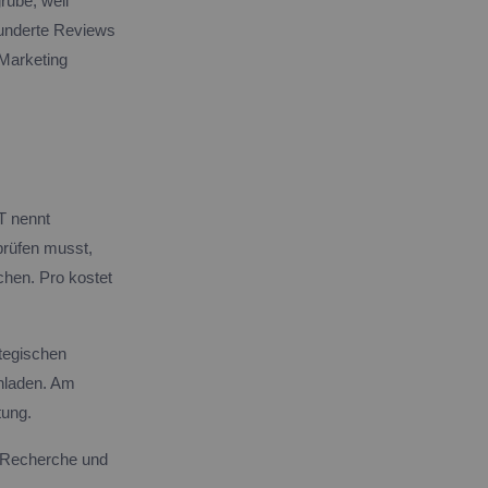
ube, weil
 Hunderte Reviews
 Marketing
T nennt
prüfen musst,
hen. Pro kostet
ategischen
hladen. Am
tung.
b-Recherche und