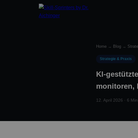
Home
→
Blog
→
Strat
Strategie & Praxis
KI-gestützt
monitoren,
12. April 2026 · 6 Min