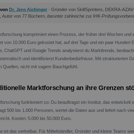
 von
Dr. Jens Aichinger
· Gründer von SkillSprinters, DEKRA-AZAV-ze
r, Autor von 77 Büchern, darunter zahlreiche zur IHK-Prüfungsvorbere
ktforschung komprimiert einen Prozess, der früher drei Wochen und 
 von 10.000 Euro gekostet hat, auf drei Tage und ein paar Hundert E
de, ChatGPT und Google Trends analysierst du Markttrends, beobach
tematisch und identifizierst Kundenbedürfnisse. Mit strukturierten D
n Quellen, nicht mit vagem Bauchgefühl.
itionelle Marktforschung an ihre Grenzen st
orschung funktioniert so: Du beauftragst ein Institut, das entwickelt 
gt 500 bis 1.000 Personen, wertet die Daten aus und liefert nach vier
icht. Kosten: 5.000 bis 50.000 Euro.
ist das vertretbar. Für Mittelständler, Gründer und kleine Teams wed