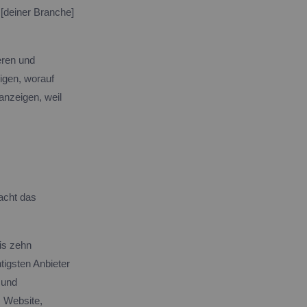
[deiner Branche]
eren und
igen, worauf
anzeigen, weil
acht das
bis zehn
tigsten Anbieter
 und
, Website,