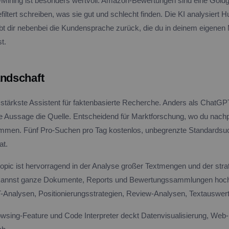
ning ist besonders wertvoll. Amazon-Bewertungen sind eine Goldgr
iltert schreiben, was sie gut und schlecht finden. Die KI analysiert
ibt dir nebenbei die Kundensprache zurück, die du in deinem eigenen
t.
andschaft
r stärkste Assistent für faktenbasierte Recherche. Anders als ChatGP
ede Aussage die Quelle. Entscheidend für Marktforschung, wo du nach
mmen. Fünf Pro-Suchen pro Tag kostenlos, unbegrenzte Standardsuc
at.
opic ist hervorragend in der Analyse großer Textmengen und der str
kannst ganze Dokumente, Reports und Bewertungssammlungen hoc
Analysen, Positionierungsstrategien, Review-Analysen, Textauswer
wsing-Feature und Code Interpreter deckt Datenvisualisierung, We