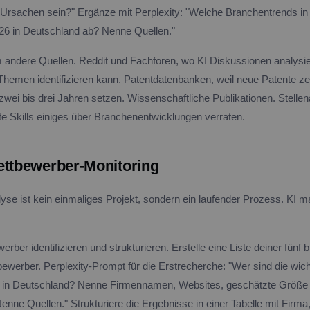
Ursachen sein?" Ergänze mit Perplexity: "Welche Branchentrends in 
26 in Deutschland ab? Nenne Quellen."
 andere Quellen. Reddit und Fachforen, wo KI Diskussionen analysi
hemen identifizieren kann. Patentdatenbanken, weil neue Patente ze
wei bis drei Jahren setzen. Wissenschaftliche Publikationen. Stellen
te Skills einiges über Branchenentwicklungen verraten.
ettbewerber-Monitoring
se ist kein einmaliges Projekt, sondern ein laufender Prozess. KI m
erber identifizieren und strukturieren. Erstelle eine Liste deiner fünf 
ewerber. Perplexity-Prompt für die Erstrecherche: "Wer sind die wich
t] in Deutschland? Nenne Firmennamen, Websites, geschätzte Größe
nne Quellen." Strukturiere die Ergebnisse in einer Tabelle mit Firma