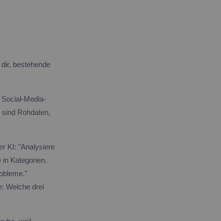
 dir, bestehende
 Social-Media-
 sind Rohdaten,
r KI: "Analysiere
in Kategorien.
robleme."
: Welche drei