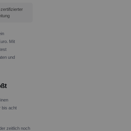
rtifizierter
itung
ein
uro. Mit
test
aten und
ößt
einen
 bis acht
er zeitlich noch