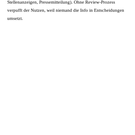
Stellenanzeigen, Pressemitteilung). Ohne Review-Prozess
verpufft der Nutzen, weil niemand die Info in Entscheidungen
umsetzt.
Bereit für deinen nächsten
Karriereschritt?
Lass dich kostenlos beraten. Wir finden die passende
Weiterbildung und Förderung für dich.
Weiterbildung ansehen
WhatsApp