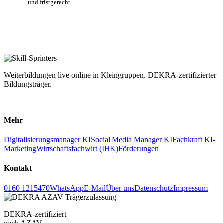
und fristgerecht
Weiterbildungen live online in Kleingruppen. DEKRA-zertifizierter
Bildungsträger.
LinkedIn
Facebook
Mehr
Digitalisierungsmanager KI
Social Media Manager KI
Fachkraft KI-
Marketing
Wirtschaftsfachwirt (IHK)
Förderungen
Kontakt
0160 1215470
WhatsApp
E-Mail
Über uns
Datenschutz
Impressum
DEKRA-zertifiziert
nach AZAV