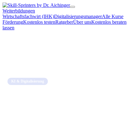
Weiterbildungen
Wirtschaftsfachwirt (IHK)
Digitalisierungsmanager
Alle Kurse
Förderung
Kostenlos testen
Ratgeber
Über uns
Kostenlos beraten
lassen
Home
→
Blog
→
KI & Digitalisierung
KI & Digitalisierung
Wettbewerb automatisch überwachen
mit KI: So bleibst du voraus
11. April 2026 · 10 Min. Lesezeit