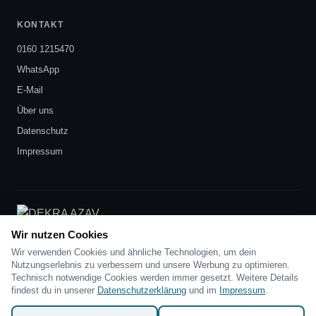
KONTAKT
0160 1215470
WhatsApp
E-Mail
Über uns
Datenschutz
Impressum
DEKRA-zertifiziert
nach AZAV
Wir nutzen Cookies
Wir verwenden Cookies und ähnliche Technologien, um dein
Nutzungserlebnis zu verbessern und unsere Werbung zu optimieren.
Technisch notwendige Cookies werden immer gesetzt. Weitere Details
findest du in unserer
Datenschutzerklärung
und im
Impressum
.
Skill-Sprinters · Waldsteinring 6 · 95448 Bayreuth ·
0160
1215470
·
info@skillsprinters.de