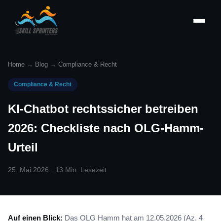
Home
→
Blog
→
Compliance & Recht
Compliance & Recht
KI-Chatbot rechtssicher betreiben
2026: Checkliste nach OLG-Hamm-
Urteil
25. Mai 2026 · 13 Min. Lesezeit
Auf einen Blick:
Das OLG Hamm hat am 12.05.2026 (Az. 4