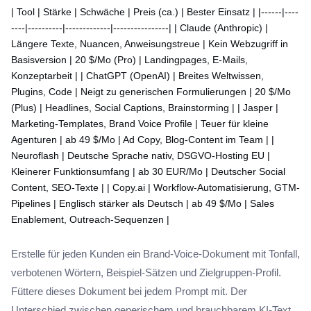
| Tool | Stärke | Schwäche | Preis (ca.) | Bester Einsatz | |------|----
----|----------|-------------|----------------| | Claude (Anthropic) |
Längere Texte, Nuancen, Anweisungstreue | Kein Webzugriff in
Basisversion | 20 $/Mo (Pro) | Landingpages, E-Mails,
Konzeptarbeit | | ChatGPT (OpenAI) | Breites Weltwissen,
Plugins, Code | Neigt zu generischen Formulierungen | 20 $/Mo
(Plus) | Headlines, Social Captions, Brainstorming | | Jasper |
Marketing-Templates, Brand Voice Profile | Teuer für kleine
Agenturen | ab 49 $/Mo | Ad Copy, Blog-Content im Team | |
Neuroflash | Deutsche Sprache nativ, DSGVO-Hosting EU |
Kleinerer Funktionsumfang | ab 30 EUR/Mo | Deutscher Social
Content, SEO-Texte | | Copy.ai | Workflow-Automatisierung, GTM-
Pipelines | Englisch stärker als Deutsch | ab 49 $/Mo | Sales
Enablement, Outreach-Sequenzen |
Erstelle für jeden Kunden ein Brand-Voice-Dokument mit Tonfall,
verbotenen Wörtern, Beispiel-Sätzen und Zielgruppen-Profil.
Füttere dieses Dokument bei jedem Prompt mit. Der
Unterschied zwischen generischem und brauchbarem KI-Text