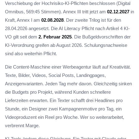
Verschiebung der Hochrisiko-KI-Pflichten beschlossen (Digital
Omnibus, 569:45 Stimmen). Annex III tritt jetzt am
02.12.2027
in
Kraft, Annex I am
02.08.2028
. Der zweite Trilog ist für den
28.04.2026 angesetzt. Die AI Literacy Pflicht nach Artikel 4 KI-
VO gilt seit dem
2. Februar 2025
. Die Bußgeldvorschriften der
KI-Verordnung greifen ab August 2026. Schulungsnachweise
sind also weiterhin Pflicht.
Die Content-Maschine einer Werbeagentur läuft auf Kreativität.
Texte, Bilder, Videos, Social Posts, Landingpages,
Anzeigenvarianten. Jeden Tag mehr davon. Gleichzeitig sinken
die Budgets pro Projekt, während Kunden schnellere
Lieferzeiten erwarten. Ein Texter schafft drei Headlines pro
Stunde, ein Designer zwei Kampagnenmotive pro Tag, ein
Videoproduzent ein Reel pro Woche. Wer so weiterarbeitet,
verbrennt Marge.
KI-Tools ändern diese Gleichung. Ein Texter mit Claude oder