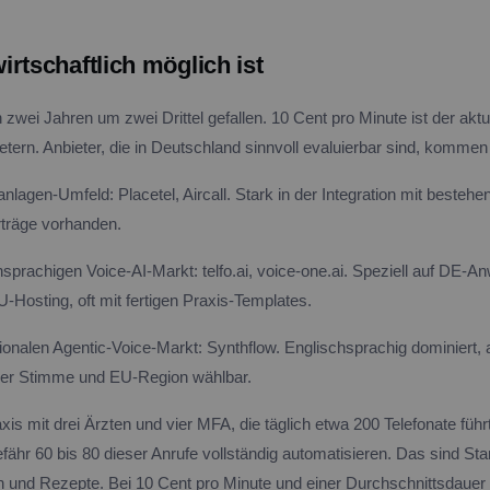
rtschaftlich möglich ist
n zwei Jahren um zwei Drittel gefallen. 10 Cent pro Minute ist der akt
etern. Anbieter, die in Deutschland sinnvoll evaluierbar sind, kommen
lagen-Umfeld: Placetel, Aircall. Stark in der Integration mit bestehen
träge vorhanden.
prachigen Voice-AI-Markt: telfo.ai, voice-one.ai. Speziell auf DE-A
-Hosting, oft mit fertigen Praxis-Templates.
ionalen Agentic-Voice-Markt: Synthflow. Englischsprachig dominiert,
her Stimme und EU-Region wählbar.
is mit drei Ärzten und vier MFA, die täglich etwa 200 Telefonate führ
fähr 60 bis 80 dieser Anrufe vollständig automatisieren. Das sind St
und Rezepte. Bei 10 Cent pro Minute und einer Durchschnittsdauer