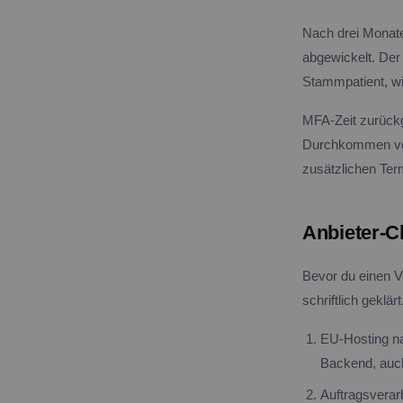
Nach drei Monate
abgewickelt. Der 
Stammpatient, wi
MFA-Zeit zurückg
Durchkommen verl
zusätzlichen Term
Anbieter-Ch
Bevor du einen V
schriftlich geklärt
EU-Hosting na
Backend, auch
Auftragsverar