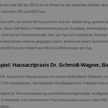
du bei rund 250 bis 350 Euro im Monat für den laufenden Betrieb, da
 zwischen 200 und 800 Euro.
Eine MFA, die bisher 60 Prozent ihrer Zeit am Telefon hing, gewinnt 
. Diese Zeit fließt in Patientenbetreuung am Empfang, Vorbereitung
 Und auf der Einnahmenseite: Wer pro Tag fünf zusätzliche Termine
esetztzeichen verloren gegangen wären, kommt bei einem durchschni
rund 80 Euro pro Patient auf 400 Euro Mehrumsatz pro Tag.
spiel: Hausarztpraxis Dr. Schmidt-Wagner, B
MFA, klassische Hausarztpraxis mit hohem Anteil älterer Patienten. Vo
2 Uhr dauerbesetzt, überlaufender Anrufbeantworter, Patienten besc
-Agent für Terminvereinbarung und Wiederholungsrezepte. Konfiguratio
, Schnittstelle zum bestehenden Praxisinformationssystem über KIM
nektor.