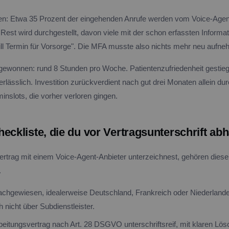
n: Etwa 35 Prozent der eingehenden Anrufe werden vom Voice-Agent
Rest wird durchgestellt, davon viele mit der schon erfassten Informati
ll Termin für Vorsorge". Die MFA musste also nichts mehr neu aufne
ewonnen: rund 8 Stunden pro Woche. Patientenzufriedenheit gestieg
ässlich. Investition zurückverdient nach gut drei Monaten allein dur
inslots, die vorher verloren gingen.
eckliste, die du vor Vertragsunterschrift ab
ertrag mit einem Voice-Agent-Anbieter unterzeichnest, gehören dies
.
chgewiesen, idealerweise Deutschland, Frankreich oder Niederland
 nicht über Subdienstleister.
beitungsvertrag nach Art. 28 DSGVO unterschriftsreif, mit klaren Lös