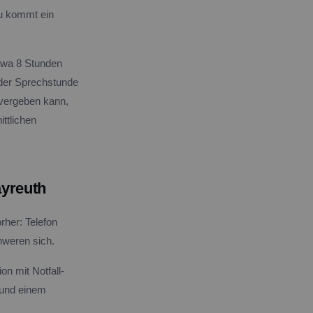
zu kommt ein
etwa 8 Stunden
 der Sprechstunde
 vergeben kann,
ttlichen
ayreuth
rher: Telefon
hweren sich.
n mit Notfall-
 und einem