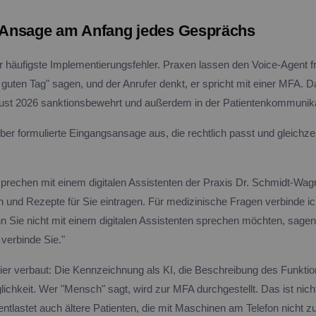
t-Ansage am Anfang jedes Gesprächs
r häufigste Implementierungsfehler. Praxen lassen den Voice-Agent fr
uten Tag" sagen, und der Anrufer denkt, er spricht mit einer MFA. Da
ust 2026 sanktionsbewehrt und außerdem in der Patientenkommunika
ber formulierte Eingangsansage aus, die rechtlich passt und gleichzei
sprechen mit einem digitalen Assistenten der Praxis Dr. Schmidt-Wag
 und Rezepte für Sie eintragen. Für medizinische Fragen verbinde i
 Sie nicht mit einem digitalen Assistenten sprechen möchten, sagen 
verbinde Sie."
hier verbaut: Die Kennzeichnung als KI, die Beschreibung des Funkt
ichkeit. Wer "Mensch" sagt, wird zur MFA durchgestellt. Das ist nicht 
entlastet auch ältere Patienten, die mit Maschinen am Telefon nicht