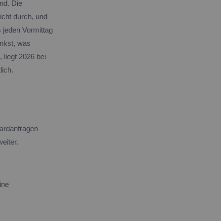
nd. Die
cht durch, und
 jeden Vormittag
änkst, was
 liegt 2026 bei
lich.
dardanfragen
eiter.
ine