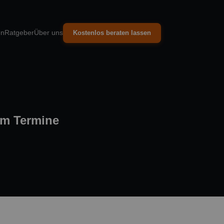
en
Ratgeber
Über uns
Kostenlos beraten lassen
rm Termine