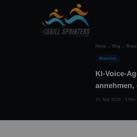
Home
→
Blog
→
Bran
Branchen
KI-Voice-Ag
annehmen,
15. Mai 2026 · 9 Min.