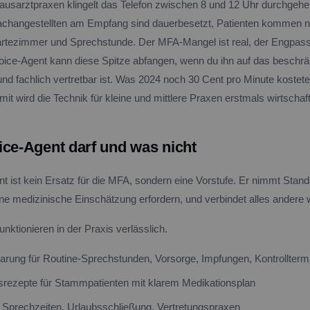
ausarztpraxen klingelt das Telefon zwischen 8 und 12 Uhr durchgehe
changestellten am Empfang sind dauerbesetzt, Patienten kommen ni
Wartezimmer und Sprechstunde. Der MFA-Mangel ist real, der Engpass
Voice-Agent kann diese Spitze abfangen, wenn du ihn auf das beschr
 und fachlich vertretbar ist. Was 2024 noch 30 Cent pro Minute kostete,
it wird die Technik für kleine und mittlere Praxen erstmals wirtschaft
ice-Agent darf und was nicht
nt ist kein Ersatz für die MFA, sondern eine Vorstufe. Er nimmt Stan
ne medizinische Einschätzung erfordern, und verbindet alles andere w
nktionieren in der Praxis verlässlich.
arung für Routine-Sprechstunden, Vorsorge, Impfungen, Kontrollterm
rezepte für Stammpatienten mit klarem Medikationsplan
 Sprechzeiten, Urlaubsschließung, Vertretungspraxen