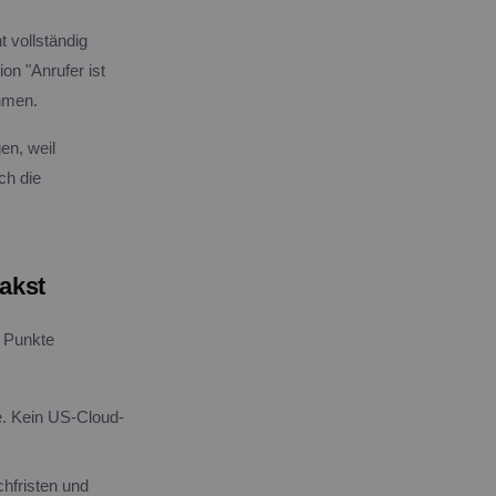
 vollständig
on "Anrufer ist
hmen.
en, weil
ch die
hakst
e Punkte
e. Kein US-Cloud-
chfristen und