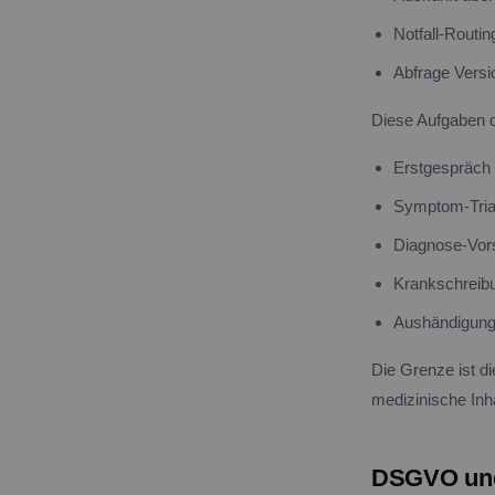
Notfall-Routin
Abfrage Versic
Diese Aufgaben d
Erstgespräch
Symptom-Triag
Diagnose-Vor
Krankschreibu
Aushändigung
Die Grenze ist d
medizinische In
DSGVO und 