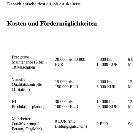
Danach entscheidest du, ob du skalierst.
Kosten und Fördermöglichkeiten
Laufende
Ty
Anwendung
Investition
Kosten/Jahr
Am
Predictive
20.000 bis 80.000
5.000 bis
6 b
Maintenance (5 bis
EUR
15.000 EUR
Mo
10 Maschinen)
Visuelle
15.000 bis
2.000 bis
12
Qualitätskontrolle
150.000 EUR
5.000 EUR
Mo
(1 Station)
KI-
30.000 bis
10.000 bis
12
Produktionsplanung
100.000 EUR
25.000 EUR
Mo
Mitarbeiter-
0 EUR (mit
Qualifizierung (1
0 EUR
So
Bildungsgutschein)
Person, DigiMan)