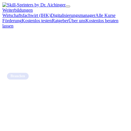
Weiterbildungen
Wirtschaftsfachwirt (IHK)
Digitalisierungsmanager
Alle Kurse
Förderung
Kostenlos testen
Ratgeber
Über uns
Kostenlos beraten
lassen
Home
→
Blog
→
Branchen
Branchen
KI Prozessoptimierung Fertigung: So
senken Produktionsbetriebe Kosten
und Ausschuss
12. April 2026 · 7 Min. Lesezeit