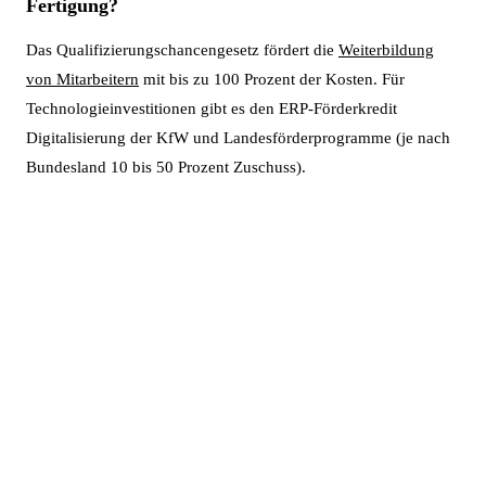
Fertigung?
Das Qualifizierungschancengesetz fördert die
Weiterbildung
von Mitarbeitern
mit bis zu 100 Prozent der Kosten. Für
Technologieinvestitionen gibt es den ERP-Förderkredit
Digitalisierung der KfW und Landesförderprogramme (je nach
Bundesland 10 bis 50 Prozent Zuschuss).
Bereit für deinen nächsten
Karriereschritt?
Lass dich kostenlos beraten. Wir finden die passende
Weiterbildung und Förderung für dich.
Weiterbildung ansehen
WhatsApp