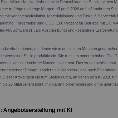
Eine Million Handwerksbetriebe in Deutschland, im Schnitt sieben Mit
ktete Aufträge und enge Margen. KI greift 2026 an fünf konkreten Stel
g mit Variantenkalkulation, Materialplanung und Einkauf, Servicefall
arketing. Förderhebel sind QCG (100 Prozent für Betriebe mit 1-9 M
der-AfA Software (1 Jahr Abschreibung) und kostenfreie Erstberatung 
ndwerksbetrieben, mit denen wir in den letzten Monaten gesproche
ndestens einer Stelle produktiv ein. Die meisten anderen haben ChatG
 lassen, weil der konkrete Nutzen unklar war. Das ist nachvollziehba
beeindruckender Prompt, sondern ein Werkzeug, das nach Feierabend 
. Dieser Artikel geht die fünf Stellen durch, an denen sich KI 2026 für
n bis 25 Mitarbeitern lohnt, mit klaren Förderhebeln und ohne übertri
: Angebotserstellung mit KI