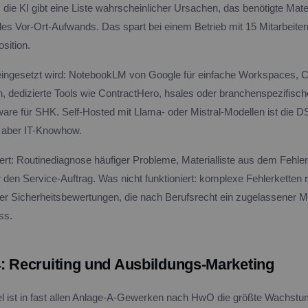
, die KI gibt eine Liste wahrscheinlicher Ursachen, das benötigte Mate
es Vor-Ort-Aufwands. Das spart bei einem Betrieb mit 15 Mitarbeitern
osition.
ingesetzt wird: NotebookLM von Google für einfache Workspaces, C
n, dedizierte Tools wie ContractHero, hsales oder branchenspezifisc
ware für SHK. Self-Hosted mit Llama- oder Mistral-Modellen ist die
t aber IT-Knowhow.
ert: Routinediagnose häufiger Probleme, Materialliste aus dem Fehlerb
r den Service-Auftrag. Was nicht funktioniert: komplexe Fehlerketten
 Sicherheitsbewertungen, die nach Berufsrecht ein zugelassener Me
ss.
: Recruiting und Ausbildungs-Marketing
l ist in fast allen Anlage-A-Gewerken nach HwO die größte Wachs