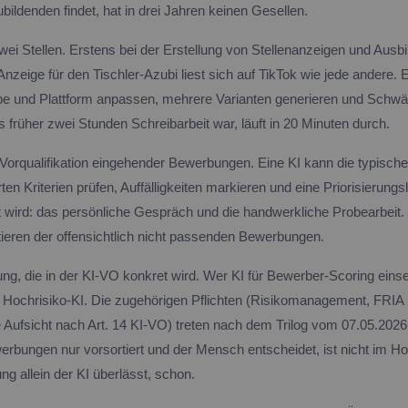
ildenden findet, hat in drei Jahren keinen Gesellen.
 zwei Stellen. Erstens bei der Erstellung von Stellenanzeigen und Ausb
nzeige für den Tischler-Azubi liest sich auf TikTok wie jede andere. 
ppe und Plattform anpassen, mehrere Varianten generieren und Schw
as früher zwei Stunden Schreibarbeit war, läuft in 20 Minuten durch.
 Vorqualifikation eingehender Bewerbungen. Eine KI kann die typisch
rten Kriterien prüfen, Auffälligkeiten markieren und eine Priorisierungs
t wird: das persönliche Gespräch und die handwerkliche Probearbeit.
tieren der offensichtlich nicht passenden Bewerbungen.
g, die in der KI-VO konkret wird. Wer KI für Bewerber-Scoring einsetz
 Hochrisiko-KI. Die zugehörigen Pflichten (Risikomanagement, FRIA n
Aufsicht nach Art. 14 KI-VO) treten nach dem Trilog vom 07.05.202
erbungen nur vorsortiert und der Mensch entscheidet, ist nicht im Ho
g allein der KI überlässt, schon.