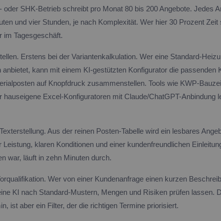
 oder SHK-Betrieb schreibt pro Monat 80 bis 200 Angebote. Jedes A
en und vier Stunden, je nach Komplexität. Wer hier 30 Prozent Zeit s
r im Tagesgeschäft.
 Stellen. Erstens bei der Variantenkalkulation. Wer eine Standard-Heiz
 anbietet, kann mit einem KI-gestützten Konfigurator die passende
rialposten auf Knopfdruck zusammenstellen. Tools wie KWP-Bauzeit
r hauseigene Excel-Konfiguratoren mit Claude/ChatGPT-Anbindung l
Texterstellung. Aus der reinen Posten-Tabelle wird ein lesbares Angeb
 Leistung, klaren Konditionen und einer kundenfreundlichen Einleitun
n war, läuft in zehn Minuten durch.
 Vorqualifikation. Wer von einer Kundenanfrage einen kurzen Beschrei
ne KI nach Standard-Mustern, Mengen und Risiken prüfen lassen. Da
, ist aber ein Filter, der die richtigen Termine priorisiert.