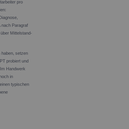
arbeiter pro
len:
-Diagnose,
A nach Paragraf
über Mittelstand-
n haben, setzen
PT probiert und
r. Im Handwerk
noch in
 einen typischen
ebene