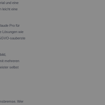
rial und eine
 leicht eine
laude Pro für
he Lösungen wie
 DSGVO-sauberste
ild,
 mit mehreren
ister selbst
tumsbremse. Wer