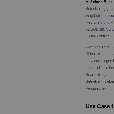
Auf einen Blick:
Betrieb, eng geta
Angebotserstellun
Recruiting und M
82 SGB III), Son
Digital Zentren.
Zwei von zehn Ha
KI bereits an mi
es wieder liegen
zählt nicht ein 
Bearbeitung steht
Betrieb mit siebe
Versprechen.
Use Case 1