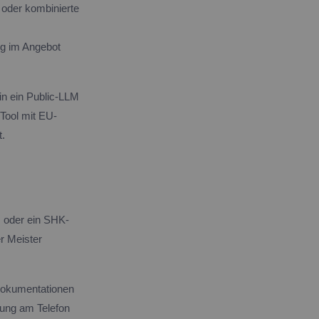
 oder kombinierte
ng im Angebot
 in ein Public-LLM
Tool mit EU-
t.
t, oder ein SHK-
r Meister
-Dokumentationen
dung am Telefon