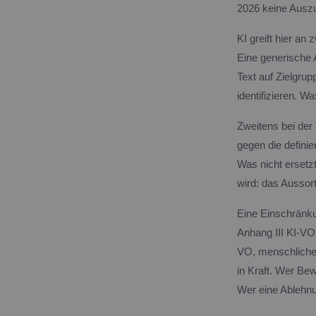
2026 keine Auszub
KI greift hier an
Eine generische A
Text auf Zielgru
identifizieren. W
Zweitens bei der
gegen die definie
Was nicht ersetz
wird: das Aussor
Eine Einschränkun
Anhang III KI-VO
VO, menschliche 
in Kraft. Wer Bew
Wer eine Ablehnun