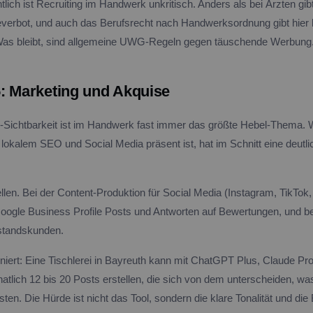
ich ist Recruiting im Handwerk unkritisch. Anders als bei Ärzten gib
verbot, und auch das Berufsrecht nach Handwerksordnung gibt hier
Was bleibt, sind allgemeine UWG-Regeln gegen täuschende Werbung
: Marketing und Akquise
-Sichtbarkeit ist im Handwerk fast immer das größte Hebel-Thema. 
 lokalem SEO und Social Media präsent ist, hat im Schnitt eine deutli
Stellen. Bei der Content-Produktion für Social Media (Instagram, TikTok
oogle Business Profile Posts und Antworten auf Bewertungen, und be
standskunden.
niert: Eine Tischlerei in Bayreuth kann mit ChatGPT Plus, Claude Pro
tlich 12 bis 20 Posts erstellen, die sich von dem unterscheiden, wa
en. Die Hürde ist nicht das Tool, sondern die klare Tonalität und die 