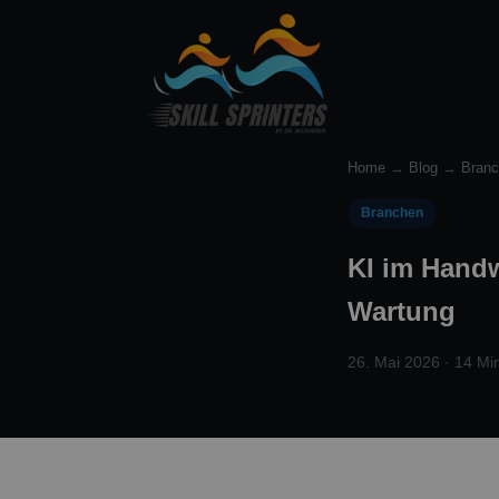
Home
→
Blog
→
Bran
Branchen
KI im Handw
Wartung
26. Mai 2026 · 14 Min