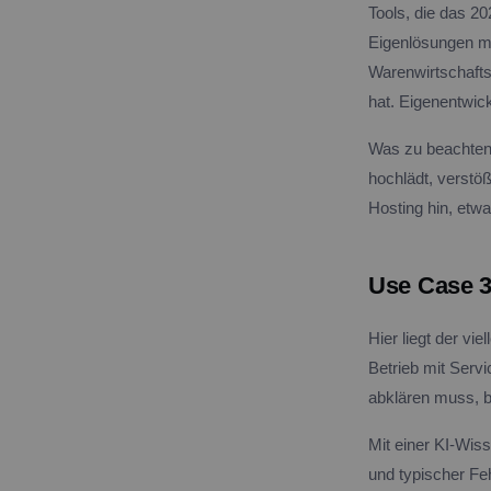
Tools, die das 2
Eigenlösungen m
Warenwirtschaftss
hat. Eigenentwick
Was zu beachten i
hochlädt, verstö
Hosting hin, etw
Use Case 3
Hier liegt der vi
Betrieb mit Serv
abklären muss, b
Mit einer KI-Wis
und typischer Feh