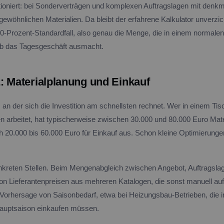
tioniert: bei Sonderverträgen und komplexen Auftragslagen mit denkm
gewöhnlichen Materialien. Da bleibt der erfahrene Kalkulator unverzi
 80-Prozent-Standardfall, also genau die Menge, die in einem normalen
b das Tagesgeschäft ausmacht.
: Materialplanung und Einkauf
e, an der sich die Investition am schnellsten rechnet. Wer in einem Tis
en arbeitet, hat typischerweise zwischen 30.000 und 80.000 Euro Mate
ch 20.000 bis 60.000 Euro für Einkauf aus. Schon kleine Optimierunge
 konkreten Stellen. Beim Mengenabgleich zwischen Angebot, Auftragsla
on Lieferantenpreisen aus mehreren Katalogen, die sonst manuell au
 Vorhersage von Saisonbedarf, etwa bei Heizungsbau-Betrieben, di
 Hauptsaison einkaufen müssen.