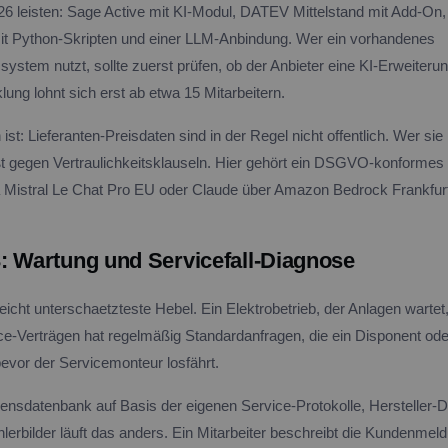
026 leisten: Sage Active mit KI-Modul, DATEV Mittelstand mit Add-On,
it Python-Skripten und einer LLM-Anbindung. Wer ein vorhandenes
ystem nutzt, sollte zuerst prüfen, ob der Anbieter eine KI-Erweiteru
lung lohnt sich erst ab etwa 15 Mitarbeitern.
st: Lieferanten-Preisdaten sind in der Regel nicht offentlich. Wer sie
ßt gegen Vertraulichkeitsklauseln. Hier gehört ein DSGVO-konformes 
a Mistral Le Chat Pro EU oder Claude über Amazon Bedrock Frankfur
: Wartung und Servicefall-Diagnose
elleicht unterschaetzteste Hebel. Ein Elektrobetrieb, der Anlagen warte
ice-Verträgen hat regelmäßig Standardanfragen, die ein Disponent ode
evor der Servicemonteur losfährt.
sensdatenbank auf Basis der eigenen Service-Protokolle, Hersteller
lerbilder läuft das anders. Ein Mitarbeiter beschreibt die Kundenmel